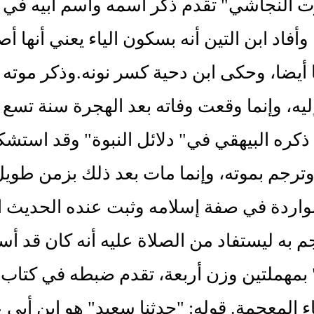
ت النجاشي" تقدم ذكر اسمه واسم أبيه في 
وأفاد ابن التين أنه بسكون الياء يعني أنها أ
أيضا، وحكى ابن دحية كسر نونه.وذكر موته 
ليه، وإنما وقعت وفاته بعد الهجرة سنة تسع 
ذكره البيهقي في" دلائل النبوة" وقد استشك
رجم بموته، وإنما مات بعد ذلك بزمن طويل،
لواردة في صفة إسلامه وثبت عنده الحديث 
م به ليستفاد من الصلاة عليه أنه كان قد أ
مهملتين وزن أربعة، تقدم ضبطه في كتاب الج
اء المعجمة. قوله: "حدثنا سعيد" هو ابن أبي