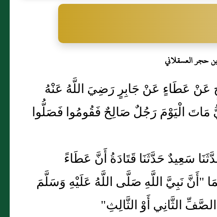
بن حجر العسقلاني
جُرَيْجٍ عَنْ عَطَاءٍ عَنْ جَابِرٍ رَضِيَ اللَّهُ عَنْهُ
الْيَوْمَ رَجُلٌ صَالِحٌ فَقُومُوا فَصَلُّوا
َدَّثَنَا سَعِيدٌ حَدَّثَنَا قَتَادَةُ أَنَّ عَطَاءً
ا "أَنَّ نَبِيَّ اللَّهِ صَلَّى اللَّهُ عَلَيْهِ وَسَلَّمَ
صَّفِّ الثَّانِي أَوْ الثَّالِثِ"