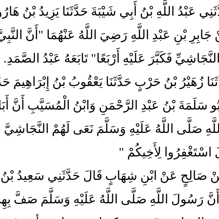
َدَّثَنِي عَبْدُ اللَّهِ بْنُ أَبِي شَيْبَةَ حَدَّثَنَا يَزِيدُ بْنُ ه
 جَابِرِ بْنِ عَبْدِ اللَّهِ رَضِيَ اللَّهُ عَنْهُمَا "أَنَّ النَّب
نَّجَاشِيِّ فَكَبَّرَ عَلَيْهِ أَرْبَعًا" تَابَعَهُ عَبْدُ الصَّمَدِ.
َدَّثَنَا زُهَيْرُ بْنُ حَرْبٍ حَدَّثَنَا يَعْقُوبُ بْنُ إِبْرَاهِيم
بُو سَلَمَةَ بْنُ عَبْدِ الرَّحْمَنِ وَابْنُ الْمُسَيَّبِ أَنَّ أَبَا
َهِ صَلَّى اللَّهُ عَلَيْهِ وَسَلَّمَ نَعَى لَهُمْ النَّجَاشِيّ
َ اسْتَغْفِرُوا لِأَخِيكُمْ "
َعَنْ صَالِحٍ عَنْ ابْنِ شِهَابٍ قَالَ حَدَّثَنِي سَعِيدُ بْنُ الْ
أَنَّ رَسُولَ اللَّهِ صَلَّى اللَّهُ عَلَيْهِ وَسَلَّمَ صَفَّ بِهِ