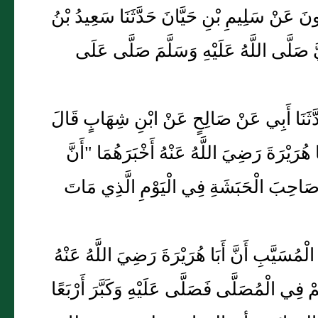
َارُونَ عَنْ سَلِيمِ بْنِ حَيَّانَ حَدَّثَنَا سَعِيدُ بْنُ
ِيَّ صَلَّى اللَّهُ عَلَيْهِ وَسَلَّمَ صَلَّى عَلَى
َ حَدَّثَنَا أَبِي عَنْ صَالِحٍ عَنْ ابْنِ شِهَابٍ قَالَ
 هُرَيْرَةَ رَضِيَ اللَّهُ عَنْهُ أَخْبَرَهُمَا "أَنَّ
َ صَاحِبَ الْحَبَشَةِ فِي الْيَوْمِ الَّذِي مَاتَ
مُسَيَّبِ أَنَّ أَبَا هُرَيْرَةَ رَضِيَ اللَّهُ عَنْهُ
مْ فِي الْمُصَلَّى فَصَلَّى عَلَيْهِ وَكَبَّرَ أَرْبَعًا