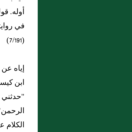
أوله. قو
في روايت
(7/191)
إياه عن 
ابن كيس
"حدثني س
الرحمن" 
الكلام ع