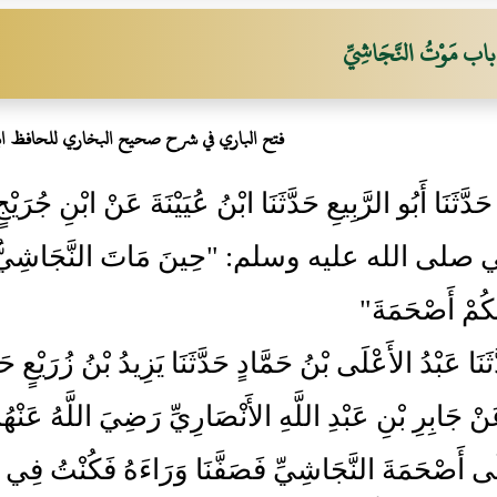
باب مَوْتُ النَّجَاشِيِّ
فتح الباري في شرح صحيح البخاري للحافظ ا
38- حَدَّثَنَا أَبُو الرَّبِيعِ حَدَّثَنَا ابْنُ عُيَيْنَةَ عَنْ ابْنِ 
صلى الله عليه وسلم: "حِينَ مَاتَ النَّجَاشِيُّ مَاتَ 
كُمْ أَصْحَمَةَ"
َدَّثَنَا عَبْدُ الأَعْلَى بْنُ حَمَّادٍ حَدَّثَنَا يَزِيدُ بْنُ زُرَيْعٍ ح
َنْ جَابِرِ بْنِ عَبْدِ اللَّهِ الأَنْصَارِيِّ رَضِيَ اللَّهُ عَنْهُمَ
 أَصْحَمَةَ النَّجَاشِيِّ فَصَفَّنَا وَرَاءَهُ فَكُنْتُ فِي ال