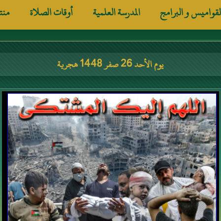
لقواميس و البرامج
المدرسة العلمية
أوقات الصلاة
منت
يوم الأحد 26 صفر 1448 هجرية