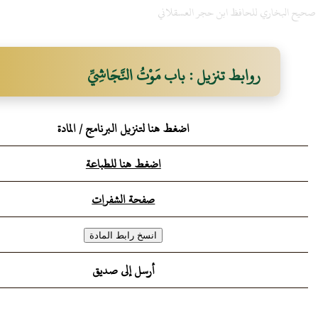
ح صحيح البخاري للحافظ ابن حجر العسقلاني
روابط تنزيل : باب مَوْتُ النَّجَاشِيِّ
اضغط هنا لتنزيل البرنامج / المادة
اضغط هنا للطباعة
صفحة الشفرات
أرسل إلى صديق