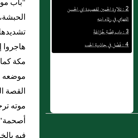
"باب مو
التهامي في رثاء ابنه
الحبشة، 
3 : باب قِصَّةِ خُزَاعَةَ
تشديدها 
4 : فَصْل في جاذبية الحب
هاجروا إ
5 : بَاب الِاسْتِئْذَانُ مِنْ أَجْلِ الْبَصَرِ
6 : باب تَمَنِّي الْقُرْآنِ وَالْعِلْمِ
مكة كما 
7 : فصــل في مؤاخاة الرجال النساء
موضعه وت
الأجانب
القصة ا
8 : تلاوة الحمين لمقامات الحريري - الجزء
موته ترج
الأول
9 : بَاب مَنْ وَصَلَ وَصَلَهُ اللَّهُ
أصحمة" ب
10 : ( باب الوصية بالجار والاحسان إليه )
فيه بالخ