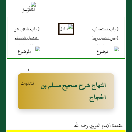
( باب استحباب
( باب النهى عن
لبس النعال وما
اشتمال الصماء
فى معناها )
والاحتباء فى
ثوب واحد
كاشفا بعض
عورته وحكم
الاستلقاء على
المنهاج شرح صحيح مسلم بن
ظهره رافعا
الحجاج
إحدى رجليه
على الأخرى )
مقدمة الإمام النووي رحمه الله