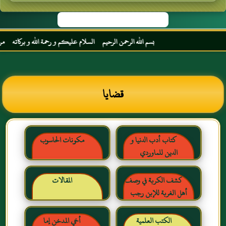
بسم الله الرحمن الرحيم السلام عليكم و رحمة الله و بركاته مرحبا بك أخي
قضايا
كتاب أدب الدنيا و
مكونات الحاسوب
الدين للماوردي
كشف الكربة في وصف
المقالات
أهل الغربة للإبن رجب
الحنبلي رحمه الله
الكتب العلمية
أخي المدخن إما