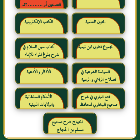
التدخين أو ……… ؟!ـ
حقائق وأرقام ناطقة ، لكن
لا يسمعها المدخنون حرره
المتون العلمية
الكتب الإلكترونية
خالد بن عبد الرحمن بن حمد
الشايع
مجموع فتاوى ابن تيمية
كتاب سبل السلام في
شرح بلوغ المرام للإمام
الصنعاني رحمه الله
السياسة الشرعية في
الأذكار و الأدعية
اصلاح الراعي و الرعية
فتح الباري في شرح
الأحكام السلطانية
صحيح البخاري للحافظ
والولايات الدينية
ابن حجر العسقلاني
المنهاج شرح صحيح
مسلم بن الحجاج