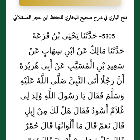
فتح الباري في شرح صحيح البخاري للحافظ ابن حجر العسقلاني
5305- حَدَّثَنَا يَحْيَى بْنُ قَزَعَةَ
حَدَّثَنَا مَالِكٌ عَنْ ابْنِ شِهَابٍ عَنْ
سَعِيدِ بْنِ الْمُسَيَّبِ عَنْ أَبِي هُرَيْرَةَ
أَنَّ رَجُلًا أَتَى النَّبِيَّ صَلَّى اللَّهُ عَلَيْهِ
وَسَلَّمَ فَقَالَ يَا رَسُولَ اللَّهِ وُلِدَ لِي
غُلاَمٌ أَسْوَدُ فَقَالَ هَلْ لَكَ مِنْ إِبِلٍ
قَالَ نَعَمْ قَالَ مَا أَلْوَانُهَا قَالَ حُمْرٌ