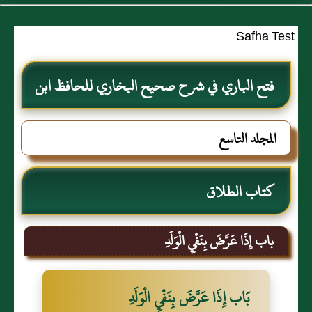
Safha Test
فتح الباري في شرح صحيح البخاري للحافظ ابن
حجر العسقلاني
المجلد التاسع
كتاب الطلاق
باب إِذَا عَرَّضَ بِنَفْيِ الْوَلَدِ
بَاب إِذَا عَرَّضَ بِنَفْيِ الْوَلَدِ