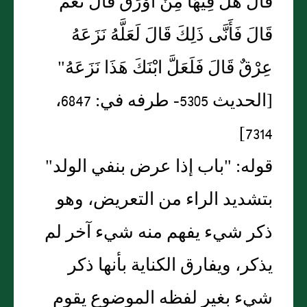
قَالَ هَلْ فِيهَا مِنْ أَوْرَقَ قَالَ نَعَمْ
قَالَ فَأَنَّى ذَلِكَ قَالَ لَعَلَّهُ نَزَعَهُ
عِرْقٌ قَالَ فَلَعَلَّ ابْنَكَ هَذَا نَزَعَهُ"
[الحديث 5305- طرفه في: 6847،
7314]
قوله: "باب إذا عرض بنفي الولد"
بتشديد الراء من التعريض، وهو
ذكر شيء يفهم منه شيء آخر لم
يذكر، ويفارق الكناية بأنها ذكر
شيء بغير لفظه الموضوع يقوم