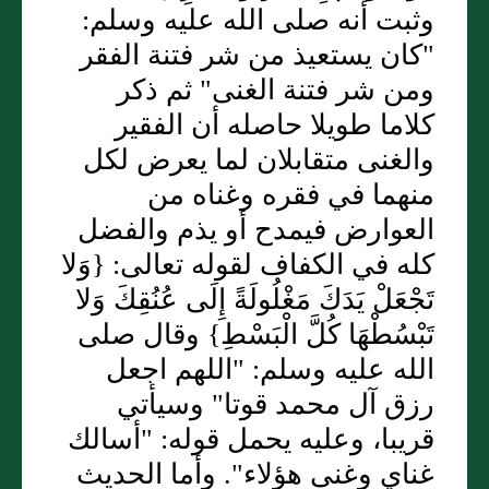
وثبت أنه صلى الله عليه وسلم:
"كان يستعيذ من شر فتنة الفقر
ومن شر فتنة الغنى" ثم ذكر
كلاما طويلا حاصله أن الفقير
والغنى متقابلان لما يعرض لكل
منهما في فقره وغناه من
العوارض فيمدح أو يذم والفضل
كله في الكفاف لقوله تعالى: {وَلا
تَجْعَلْ يَدَكَ مَغْلُولَةً إِلَى عُنُقِكَ وَلا
تَبْسُطْهَا كُلَّ الْبَسْطِ} وقال صلى
الله عليه وسلم: "اللهم اجعل
رزق آل محمد قوتا" وسيأتي
قريبا، وعليه يحمل قوله: "أسالك
غناي وغنى هؤلاء". وأما الحديث