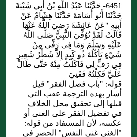
6451- حَدَّثَنَا عَبْدُ اللَّهِ بْنُ أَبِي شَيْبَةَ
حَدَّثَنَا أَبُو أُسَامَةَ حَدَّثَنَا هِشَامٌ عَنْ
أَبِيهِ "عَنْ عَائِشَةَ رَضِيَ اللَّهُ عَنْهَا
قَالَتْ لَقَدْ تُوُفِّيَ النَّبِيُّ صَلَّى اللَّهُ
عَلَيْهِ وَسَلَّمَ وَمَا فِي رَفِّي مِنْ
شَيْءٍ يَأْكُلُهُ ذُو كَبِدٍ إِلاَّ شَطْرُ شَعِيرٍ
فِي رَفٍّ لِي فَأَكَلْتُ مِنْهُ حَتَّى طَالَ
عَلَيَّ فَكِلْتُهُ فَفَنِيَ
قوله: "باب فضل الفقر" قيل
أشار بهذه الترجمة عقب التي
قبلها إلى تحقيق محل الخلاف
في تفضيل الفقر على الغنى أو
عكسه، لأن المستفاد من قوله:
"الغنى غنى النفس" الحصر في