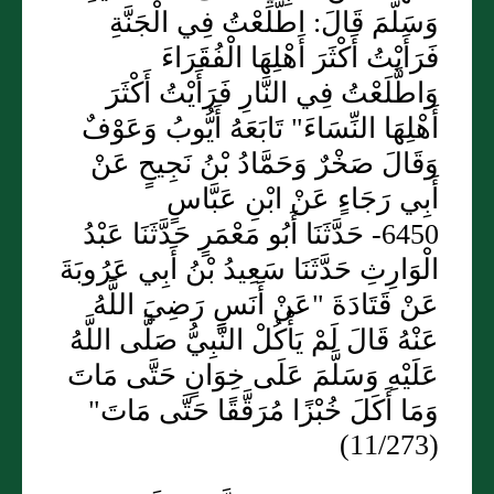
وَسَلَّمَ قَالَ: اطَّلَعْتُ فِي الْجَنَّةِ
فَرَأَيْتُ أَكْثَرَ أَهْلِهَا الْفُقَرَاءَ
وَاطَّلَعْتُ فِي النَّارِ فَرَأَيْتُ أَكْثَرَ
أَهْلِهَا النِّسَاءَ" تَابَعَهُ أَيُّوبُ وَعَوْفٌ
وَقَالَ صَخْرٌ وَحَمَّادُ بْنُ نَجِيحٍ عَنْ
أَبِي رَجَاءٍ عَنْ ابْنِ عَبَّاسٍ
6450- حَدَّثَنَا أَبُو مَعْمَرٍ حَدَّثَنَا عَبْدُ
الْوَارِثِ حَدَّثَنَا سَعِيدُ بْنُ أَبِي عَرُوبَةَ
عَنْ قَتَادَةَ "عَنْ أَنَسٍ رَضِيَ اللَّهُ
عَنْهُ قَالَ لَمْ يَأْكُلْ النَّبِيُّ صَلَّى اللَّهُ
عَلَيْهِ وَسَلَّمَ عَلَى خِوَانٍ حَتَّى مَاتَ
وَمَا أَكَلَ خُبْزًا مُرَقَّقًا حَتَّى مَاتَ"
(11/273)