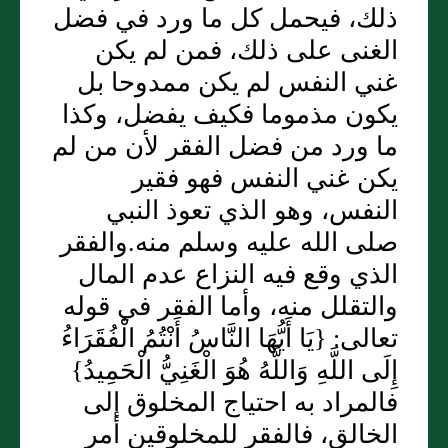
ذلك، فيحمل كل ما ورد في فضل
الغنى على ذلك، فمن لم يكن
غني النفس لم يكن ممدوحا بل
يكون مذموما فكيف يفضل، وكذا
ما ورد من فضل الفقر لأن من لم
يكن غني النفس فهو فقير
النفس، وهو الذي تعوذ النبي
صلى الله عليه وسلم منه.والفقر
الذي وقع فيه النزاع عدم المال
والتقلل منه، وأما الفقر في قوله
تعالى: {يَا أَيُّهَا النَّاسُ أَنْتُمُ الْفُقَرَاءُ
إِلَى اللَّهِ وَاللَّهُ هُوَ الْغَنِيُّ الْحَمِيدُ}
فالمراد به احتياج المخلوق إلى
الخالق، فالفقر للمخلوقين أمر