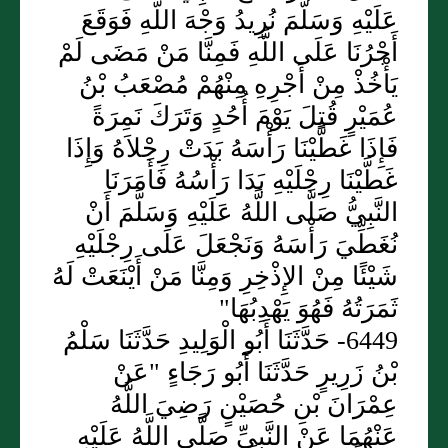
عَلَيْهِ وَسَلَّمَ نُرِيدُ وَجْهَ اللَّهِ فَوَقَعَ
أَجْرُنَا عَلَى اللَّهِ فَمِنَّا مَنْ مَضَى لَمْ
يَأْخُذْ مِنْ أَجْرِهِ مِنْهُمْ مُصْعَبُ بْنُ
عُمَيْرٍ قُتِلَ يَوْمَ أُحُدٍ وَتَرَكَ نَمِرَةً
فَإِذَا غَطَّيْنَا رَأْسَهُ بَدَتْ رِجْلاَهُ وَإِذَا
غَطَّيْنَا رِجْلَيْهِ بَدَا رَأْسُهُ فَأَمَرَنَا
النَّبِيُّ صَلَّى اللَّهُ عَلَيْهِ وَسَلَّمَ أَنْ
نُغَطِّيَ رَأْسَهُ وَنَجْعَلَ عَلَى رِجْلَيْهِ
شَيْئًا مِنْ الإِذْخِرِ وَمِنَّا مَنْ أَيْنَعَتْ لَهُ
ثَمَرَتُهُ فَهُوَ يَهْدِبُهَا"
6449- حَدَّثَنَا أَبُو الْوَلِيدِ حَدَّثَنَا سَلْمُ
بْنُ زَرِيرٍ حَدَّثَنَا أَبُو رَجَاءٍ "عَنْ
عِمْرَانَ بْنِ حُصَيْنٍ رَضِيَ اللَّهُ
عَنْهُمَا عَنْ النَّبِيِّ صَلَّى اللَّهُ عَلَيْهِ