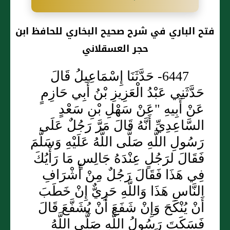
فتح الباري في شرح صحيح البخاري للحافظ ابن
حجر العسقلاني
6447- حَدَّثَنَا إِسْمَاعِيلُ قَالَ
حَدَّثَنِي عَبْدُ الْعَزِيزِ بْنُ أَبِي حَازِمٍ
عَنْ أَبِيهِ "عَنْ سَهْلِ بْنِ سَعْدٍ
السَّاعِدِيِّ أَنَّهُ قَالَ مَرَّ رَجُلٌ عَلَى
رَسُولِ اللَّهِ صَلَّى اللَّهُ عَلَيْهِ وَسَلَّمَ
فَقَالَ لرَجُلٍ عِنْدَهُ جَالِسٍ مَا رَأْيُكَ
فِي هَذَا فَقَالَ رَجُلٌ مِنْ أَشْرَافِ
النَّاسِ هَذَا وَاللَّهِ حَرِيٌّ إِنْ خَطَبَ
أَنْ يُنْكَحَ وَإِنْ شَفَعَ أَنْ يُشَفَّعَ قَالَ
فَسَكَتَ رَسُولُ اللَّهِ صَلَّى اللَّهُ