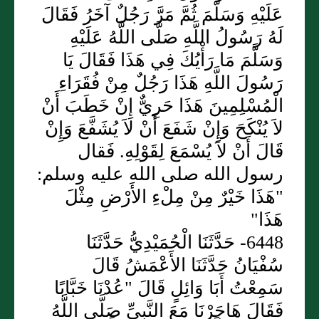
عَلَيْهِ وَسَلَّمَ ثُمَّ مَرَّ رَجُلٌ آخَرُ فَقَالَ
لَهُ رَسُولُ اللَّهِ صَلَّى اللَّهُ عَلَيْهِ
وَسَلَّمَ مَا رَأْيُكَ فِي هَذَا فَقَالَ يَا
رَسُولَ اللَّهِ هَذَا رَجُلٌ مِنْ فُقَرَاءِ
الْمُسْلِمِينَ هَذَا حَرِيٌّ إِنْ خَطَبَ أَنْ
لاَ يُنْكَحَ وَإِنْ شَفَعَ أَنْ لاَ يُشَفَّعَ وَإِنْ
قَالَ أَنْ لاَ يُسْمَعَ لِقَوْلِهِ. فَقال
رسول الله صلى الله عليه وسلم:
"هَذَا خَيْرٌ مِنْ مِلْءِ الأَرْضِ مِثْلَ
هَذَا"
6448- حَدَّثَنَا الْحُمَيْدِيُّ حَدَّثَنَا
سُفْيَانُ حَدَّثَنَا الأَعْمَشُ قَالَ
سَمِعْتُ أَبَا وَائِلٍ قَالَ "عُدْنَا خَبَّابًا
فَقَالَ هَاجَرْنَا مَعَ النَّبِيِّ صَلَّى اللَّهُ