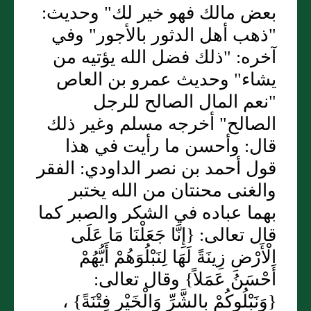
بعض مالك فهو خير لك" وحديث:
"ذهب أهل الدثور بالأجور" وفي
آخره: "ذلك فضل الله يؤتيه من
يشاء" وحديث عمرو بن العاص
"نعم المال الصالح للرجل
الصالح" أخرجه مسلم وغير ذلك
قال: وأحسن ما رأيت في هذا
قول أحمد بن نصر الداودي: الفقر
والغنى محنتان من الله يختبر
بهما عباده في الشكر والصبر كما
قال تعالى: {إِنَّا جَعَلْنَا مَا عَلَى
الْأَرْضِ زِينَةً لَهَا لِنَبْلُوَهُمْ أَيُّهُمْ
أَحْسَنُ عَمَلاً} وقال تعالى:
{وَنَبْلُوكُمْ بِالشَّرِّ وَالْخَيْرِ فِتْنَةً} ،