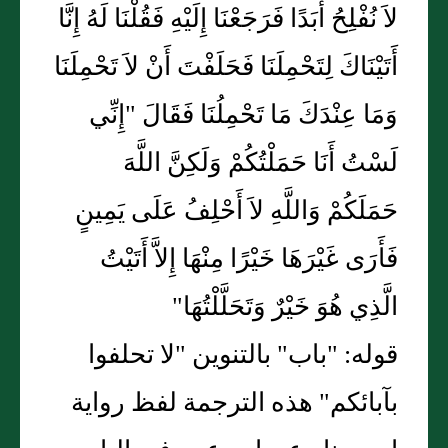
لاَ نُفْلِحُ أَبَدًا فَرَجَعْنَا إِلَيْهِ فَقُلْنَا لَهُ إِنَّا
أَتَيْنَاكَ لِتَحْمِلَنَا فَحَلَفْتَ أَنْ لاَ تَحْمِلَنَا
وَمَا عِنْدَكَ مَا تَحْمِلُنَا فَقَالَ "إِنِّي
لَسْتُ أَنَا حَمَلْتُكُمْ وَلَكِنَّ اللَّهَ
حَمَلَكُمْ وَاللَّهِ لاَ أَحْلِفُ عَلَى يَمِينٍ
فَأَرَى غَيْرَهَا خَيْرًا مِنْهَا إِلاَّ أَتَيْتُ
الَّذِي هُوَ خَيْرٌ وَتَحَلَّلْتُهَا"
قوله: "باب" بالتنوين "لا تحلفوا
بآبائكم" هذه الترجمة لفظ رواية