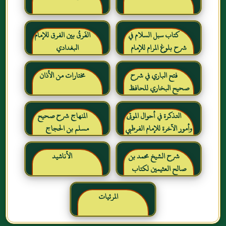
كتاب سبل السلام في
الفَرقُ بين الفرق للإمام
شرح بلوغ المرام للإمام
البغدادي
الصنعاني رحمه الله
فتح الباري في شرح
مختارات من الأذان
صحيح البخاري للحافظ
ابن حجر العسقلاني
التذكرة في أحوال الموتى
المنهاج شرح صحيح
وأمور الآخرة للإمام الفرطبي
مسلم بن الحجاج
رحمه الله
شرح الشيخ محمد بن
الأناشيد
صالح العثيمين لكتاب
رياض الصالحين للإمام
النووي رحمهم الله تعالى
المرئيات