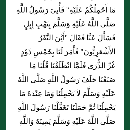
مَا أَحْمِلُكُمْ عَلَيْهِ" فَأُتِيَ رَسُولُ اللَّهِ
صَلَّى اللَّهُ عَلَيْهِ وَسَلَّمَ بِنَهْبِ إِبِلٍ
فَسَأَلَ عَنَّا فَقَالَ "أَيْنَ النَّفَرُ
الأَشْعَرِيُّونَ" فَأَمَرَ لَنَا بِخَمْسِ ذَوْدٍ
غُرِّ الذُّرَى فَلَمَّا انْطَلَقْنَا قُلْنَا مَا
صَنَعْنَا حَلَفَ رَسُولُ اللَّهِ صَلَّى اللَّهُ
عَلَيْهِ وَسَلَّمَ لاَ يَحْمِلُنَا وَمَا عِنْدَهُ مَا
يَحْمِلُنَا ثُمَّ حَمَلَنَا تَغَفَّلْنَا رَسُولَ اللَّهِ
صَلَّى اللَّهُ عَلَيْهِ وَسَلَّمَ يَمِينَهُ وَاللَّهِ