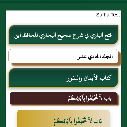
Safha Test
فتح الباري في شرح صحيح البخاري للحافظ ابن
حجر العسقلاني
المجلد الحادي عشر
كتاب الأيمان والنذور
باب لاَ تَحْلِفُوا بِآبَائِكُمْ
بَاب لاَ تَحْلِفُوا بِآبَائِكُمْ