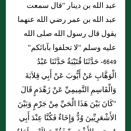
عبد الله بن دينار "قال سمعت
عبد الله بن عمر رضي الله عنهما
يقول قال رسول الله صلى الله
عليه وسلم "لا تحلفوا بآبائكم"
6649- حَدَّثَنَا قُتَيْبَةُ حَدَّثَنَا عَبْدُ
الْوَهَّابِ عَنْ أَيُّوبَ عَنْ أَبِي قِلاَبَةَ
وَالْقَاسِمِ التَّمِيمِيِّ عَنْ زَهْدَمٍ قَالَ
"كَانَ بَيْنَ هَذَا الْحَيِّ مِنْ جَرْمٍ وَبَيْنَ
الأَشْعَرِيِّينَ وُدٌّ وَإِخَاءٌ فَكُنَّا عِنْدَ أَبِي