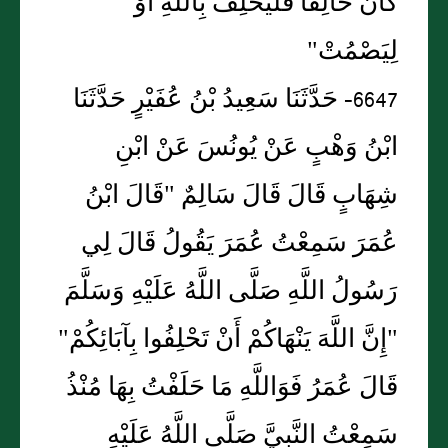
كَانَ حَالِفًا فَلْيَحْلِفْ بِاللَّهِ أَوْ
لِيَصْمُتْ"
6647- حَدَّثَنَا سَعِيدُ بْنُ عُفَيْرٍ حَدَّثَنَا
ابْنُ وَهْبٍ عَنْ يُونُسَ عَنْ ابْنِ
شِهَابٍ قَالَ قَالَ سَالِمٌ "قَالَ ابْنُ
عُمَرَ سَمِعْتُ عُمَرَ يَقُولُ قَالَ لِي
رَسُولُ اللَّهِ صَلَّى اللَّهُ عَلَيْهِ وَسَلَّمَ
"إِنَّ اللَّهَ يَنْهَاكُمْ أَنْ تَحْلِفُوا بِآبَائِكُمْ"
قَالَ عُمَرُ فَوَاللَّهِ مَا حَلَفْتُ بِهَا مُنْذُ
سَمِعْتُ النَّبِيَّ صَلَّى اللَّهُ عَلَيْهِ