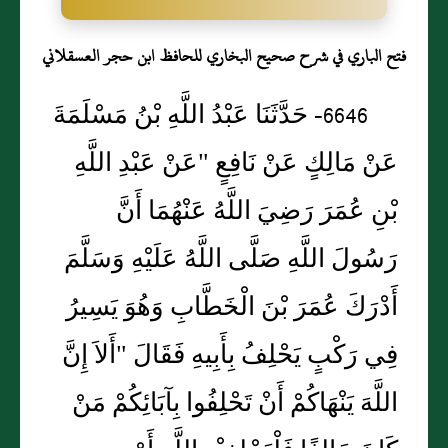
فتح الباري في شرح صحيح البخاري للحافظ ابن حجر العسقلاني
6646- حَدَّثَنَا عَبْدُ اللَّهِ بْنُ مَسْلَمَةَ
عَنْ مَالِكٍ عَنْ نَافِعٍ "عَنْ عَبْدِ اللَّهِ
بْنِ عُمَرَ رَضِيَ اللَّهُ عَنْهُمَا أَنَّ
رَسُولَ اللَّهِ صَلَّى اللَّهُ عَلَيْهِ وَسَلَّمَ
أَدْرَكَ عُمَرَ بْنَ الْخَطَّابِ وَهُوَ يَسِيرُ
فِي رَكْبٍ يَحْلِفُ بِأَبِيهِ فَقَالَ "أَلاَ إِنَّ
اللَّهَ يَنْهَاكُمْ أَنْ تَحْلِفُوا بِآبَائِكُمْ مَنْ