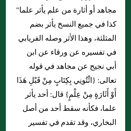
مجاهد أو أثارة من علم يأثر علما"
كذا في جميع النسخ يأثر بضم
المثلثة، وهذا الأثر وصله الفريابي
في تفسيره عن ورقاء عن ابن
أبي نجيح عن مجاهد في قوله
تعالى: {ائْتُونِي بِكِتَابٍ مِنْ قَبْلِ هَذَا
أَوْ أَثَارَةٍ مِنْ عِلْمٍ} قال: أحد يأثر
علما، فكأنه سقط أحد من أصل
البخاري، وقد تقدم في تفسير