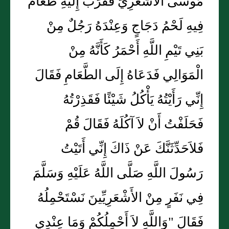
مُوسَى الأَشْعَرِيِّ فَقُرِّبَ إِلَيْهِ طَعَامٌ
فِيهِ لَحْمُ دَجَاجٍ وَعِنْدَهُ رَجُلٌ مِنْ
بَنِي تَيْمِ اللَّهِ أَحْمَرُ كَأَنَّهُ مِنْ
الْمَوَالِي فَدَعَاهُ إِلَى الطَّعَامِ فَقَالَ
إِنِّي رَأَيْتُهُ يَأْكُلُ شَيْئًا فَقَذِرْتُهُ
فَحَلَفْتُ أَنْ لاَ آكُلَهُ فَقَالَ قُمْ
فَلاَحَدِّثَنَّكَ عَنْ ذَاكَ إِنِّي أَتَيْتُ
رَسُولَ اللَّهِ صَلَّى اللَّهُ عَلَيْهِ وَسَلَّمَ
فِي نَفَرٍ مِنْ الأَشْعَرِيِّينَ نَسْتَحْمِلُهُ
فَقَالَ "وَاللَّهِ لاَ أَحْمِلُكُمْ وَمَا عِنْدِي