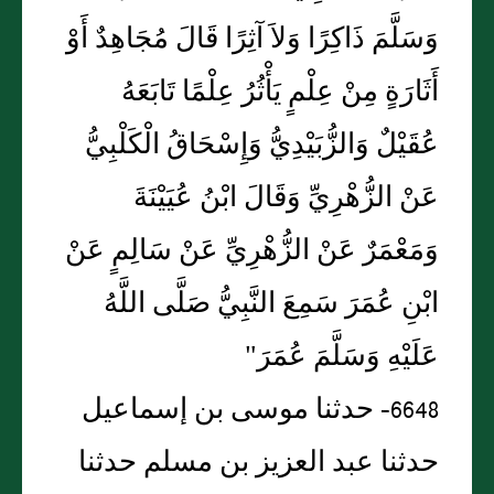
وَسَلَّمَ ذَاكِرًا وَلاَ آثِرًا قَالَ مُجَاهِدٌ أَوْ
أَثَارَةٍ مِنْ عِلْمٍ يَأْثُرُ عِلْمًا تَابَعَهُ
عُقَيْلٌ وَالزُّبَيْدِيُّ وَإِسْحَاقُ الْكَلْبِيُّ
عَنْ الزُّهْرِيِّ وَقَالَ ابْنُ عُيَيْنَةَ
وَمَعْمَرٌ عَنْ الزُّهْرِيِّ عَنْ سَالِمٍ عَنْ
ابْنِ عُمَرَ سَمِعَ النَّبِيُّ صَلَّى اللَّهُ
عَلَيْهِ وَسَلَّمَ عُمَرَ"
6648- حدثنا موسى بن إسماعيل
حدثنا عبد العزيز بن مسلم حدثنا