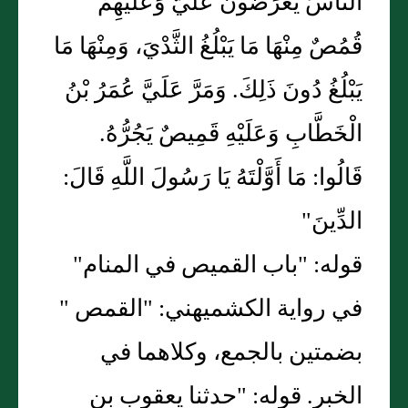
النَّاسَ يُعْرَضُونَ عَلَيَّ وَعَلَيْهِمْ
قُمُصٌ مِنْهَا مَا يَبْلُغُ الثَّدْيَ، وَمِنْهَا مَا
يَبْلُغُ دُونَ ذَلِكَ. وَمَرَّ عَلَيَّ عُمَرُ بْنُ
الْخَطَّابِ وَعَلَيْهِ قَمِيصٌ يَجُرُّهُ.
قَالُوا: مَا أَوَّلْتَهُ يَا رَسُولَ اللَّهِ قَالَ:
الدِّينَ"
قوله: "باب القميص في المنام"
في رواية الكشميهني: "القمص "
بضمتين بالجمع، وكلاهما في
الخبر. قوله: "حدثنا يعقوب بن