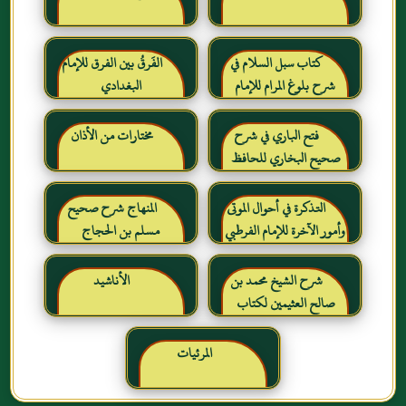
كتاب سبل السلام في
الفَرقُ بين الفرق للإمام
شرح بلوغ المرام للإمام
البغدادي
الصنعاني رحمه الله
فتح الباري في شرح
مختارات من الأذان
صحيح البخاري للحافظ
ابن حجر العسقلاني
التذكرة في أحوال الموتى
المنهاج شرح صحيح
وأمور الآخرة للإمام الفرطبي
مسلم بن الحجاج
رحمه الله
شرح الشيخ محمد بن
الأناشيد
صالح العثيمين لكتاب
رياض الصالحين للإمام
النووي رحمهم الله تعالى
المرئيات