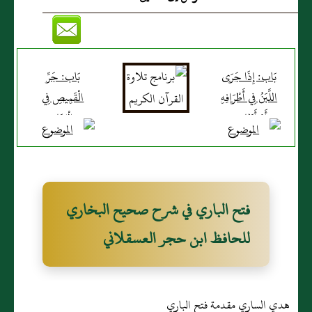
بَاب: إِذَا جَرَى
بَاب: جَرِّ
اللَّبَنُ فِي أَطْرَافِهِ
الْقَمِيصِ فِي
أَوْ أَظَافِيرِهِ
الْمَنَامِ
فتح الباري في شرح صحيح البخاري
للحافظ ابن حجر العسقلاني
هدي الساري مقدمة فتح الباري