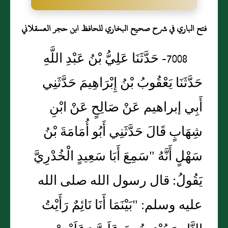
فتح الباري في شرح صحيح البخاري للحافظ ابن حجر العسقلاني
7008- حَدَّثَنَا عَلِيُّ بْنُ عَبْدِ اللَّهِ
حَدَّثَنَا يَعْقُوبُ بْنُ إِبْرَاهِيمَ حَدَّثَنِي
أَبِي إبراهيم عَنْ صَالِحٍ عَنْ ابْنِ
شِهَابٍ قَالَ حَدَّثَنِي أَبُو أُمَامَةَ بْنُ
سَهْلٍ أَنَّهُ "سَمِعَ أَبَا سَعِيدٍ الْخُدْرِيَّ
يَقُولُ: قال رسول الله صلى الله
عليه وسلم: "بَيْنَمَا أَنَا نَائِمٌ رَأَيْتُ