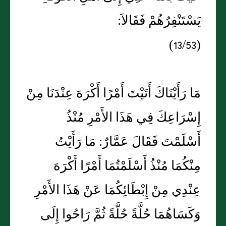
يَسْتَنْفِرُهُمْ فَقَالاَ:
(13/53)
مَا رَأَيْنَاكَ أَتَيْتَ أَمْرًا أَكْرَهَ عِنْدَنَا مِنْ
إِسْرَاعِكَ فِي هَذَا الأَمْرِ مُنْذُ
أَسْلَمْتَ فَقَالَ عَمَّارٌ: مَا رَأَيْتُ
مِنْكُمَا مُنْذُ أَسْلَمْتُمَا أَمْرًا أَكْرَهَ
عِنْدِي مِنْ إِبْطَائِكُمَا عَنْ هَذَا الأَمْرِ
وَكَسَاهُمَا حُلَّةً حُلَّةً ثُمَّ رَاحُوا إِلَى