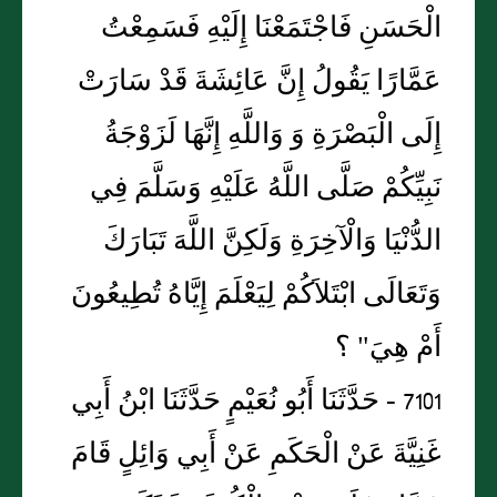
الْحَسَنِ فَاجْتَمَعْنَا إِلَيْهِ فَسَمِعْتُ
عَمَّارًا يَقُولُ إِنَّ عَائِشَةَ قَدْ سَارَتْ
إِلَى الْبَصْرَةِ وَ وَاللَّهِ إِنَّهَا لَزَوْجَةُ
نَبِيِّكُمْ صَلَّى اللَّهُ عَلَيْهِ وَسَلَّمَ فِي
الدُّنْيَا وَالْآخِرَةِ وَلَكِنَّ اللَّهَ تَبَارَكَ
وَتَعَالَى ابْتَلاَكُمْ لِيَعْلَمَ إِيَّاهُ تُطِيعُونَ
أَمْ هِيَ" ؟
7101 - حَدَّثَنَا أَبُو نُعَيْمٍ حَدَّثَنَا ابْنُ أَبِي
غَنِيَّةَ عَنْ الْحَكَمِ عَنْ أَبِي وَائِلٍ قَامَ