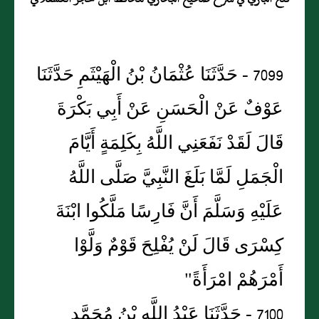
7099 - حَدَّثَنَا عُثْمَانُ بْنُ الْهَيْثَمِ حَدَّثَنَا
عَوْفٌ عَنْ الْحَسَنِ عَنْ أَبِي بَكْرَةَ
قَالَ لَقَدْ نَفَعَنِي اللَّهُ بِكَلِمَةٍ أَيَّامَ
الْجَمَلِ لَمَّا بَلَغَ النَّبِيَّ صَلَّى اللَّهُ
عَلَيْهِ وَسَلَّمَ أَنَّ فَارِسًا مَلَّكُوا ابْنَةَ
كِسْرَى قَالَ لَنْ يُفْلِحَ قَوْمٌ وَلَّوْا
أَمْرَهُمْ امْرَأَةً"
7100 - حَدَّثَنَا عَبْدُ اللَّهِ بْنُ مُحَمَّدٍ