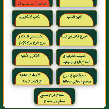
التدخين أو ……… ؟!ـ
حقائق وأرقام ناطقة ، لكن
لا يسمعها المدخنون حرره
المتون العلمية
الكتب الإلكترونية
خالد بن عبد الرحمن بن حمد
الشايع
مجموع فتاوى ابن تيمية
كتاب سبل السلام في
شرح بلوغ المرام للإمام
الصنعاني رحمه الله
السياسة الشرعية في
الأذكار و الأدعية
اصلاح الراعي و الرعية
فتح الباري في شرح
الأحكام السلطانية
صحيح البخاري للحافظ
والولايات الدينية
ابن حجر العسقلاني
المنهاج شرح صحيح
مسلم بن الحجاج