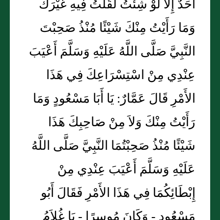
أَحَدٌ إِلاَّ لَوْ شِئْتُ لَقُلْتُ فِيهِ غَيْرَكَ
وَمَا رَأَيْتُ مِنْكَ شَيْئًا مُنْذُ صَحِبْتَ
النَّبِيَّ صَلَّى اللَّهُ عَلَيْهِ وَسَلَّمَ أَعْيَبَ
عِنْدِي مِنْ اسْتِسْرَاعِكَ فِي هَذَا
الأَمْرِ قَالَ عَمَّارٌ: يَا أَبَا مَسْعُودٍ وَمَا
رَأَيْتُ مِنْكَ وَلاَ مِنْ صَاحِبِكَ هَذَا
شَيْئًا مُنْذُ صَحِبْتُمَا النَّبِيَّ صَلَّى اللَّهُ
عَلَيْهِ وَسَلَّمَ أَعْيَبَ عِنْدِي مِنْ
إِبْطَائِكُمَا فِي هَذَا الأَمْرِ فَقَالَ أَبُو
مَسْعُودٍ - وَكَانَ مُوسِرًا - يَا غُلاَمُ