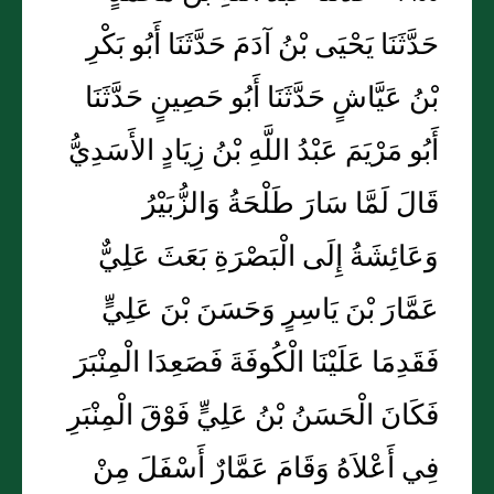
حَدَّثَنَا يَحْيَى بْنُ آدَمَ حَدَّثَنَا أَبُو بَكْرِ
بْنُ عَيَّاشٍ حَدَّثَنَا أَبُو حَصِينٍ حَدَّثَنَا
أَبُو مَرْيَمَ عَبْدُ اللَّهِ بْنُ زِيَادٍ الأَسَدِيُّ
قَالَ لَمَّا سَارَ طَلْحَةُ وَالزُّبَيْرُ
وَعَائِشَةُ إِلَى الْبَصْرَةِ بَعَثَ عَلِيٌّ
عَمَّارَ بْنَ يَاسِرٍ وَحَسَنَ بْنَ عَلِيٍّ
فَقَدِمَا عَلَيْنَا الْكُوفَةَ فَصَعِدَا الْمِنْبَرَ
فَكَانَ الْحَسَنُ بْنُ عَلِيٍّ فَوْقَ الْمِنْبَرِ
فِي أَعْلاَهُ وَقَامَ عَمَّارٌ أَسْفَلَ مِنْ