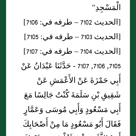
الْمَسْجِدِ"
[الحديث 7102 – طرفه في: 7106]
[الحديث 7103 – طرفه في: 7105]
[الحديث 7104 – طرفه في: 7107]
7105, 7106, 7107 - حَدَّثَنَا عَبْدَانُ عَنْ
أَبِي حَمْزَةَ عَنْ الأَعْمَشِ عَنْ
شَقِيقِ بْنِ سَلَمَةَ كُنْتُ جَالِسًا مَعَ
أَبِي مَسْعُودٍ وَأَبِي مُوسَى وَعَمَّارٍ
فَقَالَ أَبُو مَسْعُودٍ مَا مِنْ أَصْحَابِكَ