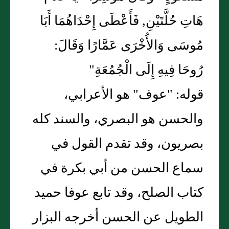
هَاتِ حُلَّتَيْنِ, فَأَعْطَى إِحْدَاهُمَا أَبَا
مُوسَى وَالأُخْرَى عَمَّارًا وَقَالَ:
رُوحَا فِيهِ إِلَى الْجُمُعَةِ"
قوله: "عوف" هو الأعرابي،
والحسن هو البصري، والسند كله
بصريون، وقد تقدم القول في
سماع الحسن من أبي بكرة في
كتاب الصلح، وقد تابع عوفا حميد
الطويل عن الحسن أخرجه البزار