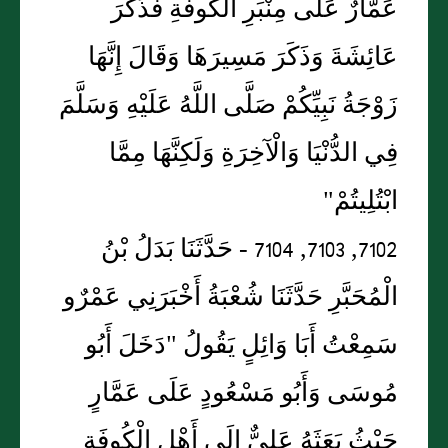
عَمَّارٌ عَلَى مِنْبَرِ الْكُوفَةِ فَذَكَرَ
عَائِشَةَ وَذَكَرَ مَسِيرَهَا وَقَالَ إِنَّهَا
زَوْجَةُ نَبِيِّكُمْ صَلَّى اللَّهُ عَلَيْهِ وَسَلَّمَ
فِي الدُّنْيَا وَالْآخِرَةِ وَلَكِنَّهَا مِمَّا
ابْتُلِيتُمْ"
7102, 7103, 7104 - حَدَّثَنَا بَدَلُ بْنُ
الْمُحَبَّرِ حَدَّثَنَا شُعْبَةُ أَخْبَرَنِي عَمْرٌو
سَمِعْتُ أَبَا وَائِلٍ يَقُولُ "دَخَلَ أَبُو
مُوسَى وَأَبُو مَسْعُودٍ عَلَى عَمَّارٍ
حَيْثُ بَعَثَهُ عَلِيٌّ إِلَى أَهْلِ الْكُوفَةِ