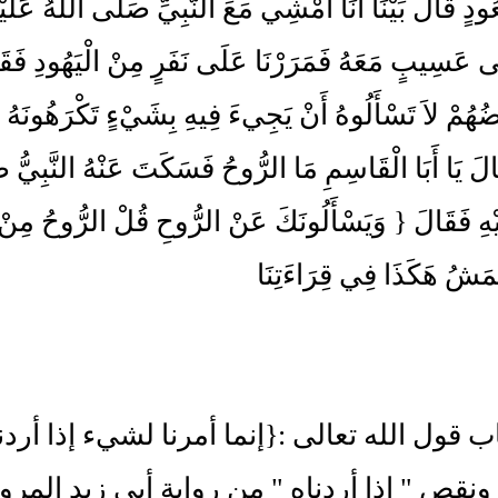
دٍ قَالَ بَيْنَا أَنَا أَمْشِي مَعَ النَّبِيِّ صَلَّى اللَّهُ عَل
عَلَى عَسِيبٍ مَعَهُ فَمَرَرْنَا عَلَى نَفَرٍ مِنْ الْيَهُودِ ف
ُهُمْ لاَ تَسْأَلُوهُ أَنْ يَجِيءَ فِيهِ بِشَيْءٍ تَكْرَهُونَهُ فَق
الَ يَا أَبَا الْقَاسِمِ مَا الرُّوحُ فَسَكَتَ عَنْهُ النَّبِيُّ صَل
هِ فَقَالَ { وَيَسْأَلُونَكَ عَنْ الرُّوحِ قُلْ الرُّوحُ مِنْ أَمْ
مَشُ هَكَذَا فِي قِرَاءَتِنَا
اب قول الله تعالى :{إنما أمرنا لشيء إذا أردن
ونقص " إذا أردناه " من رواية أبي زيد المر