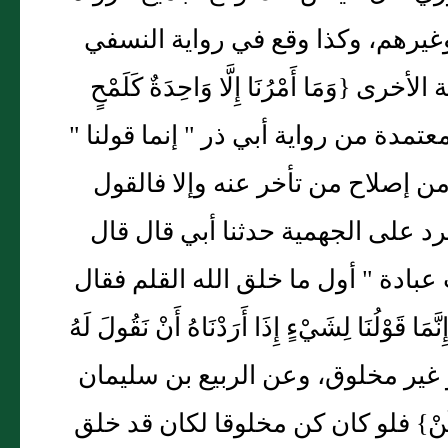
يرهم، وكذا وقع في رواية النسفي
{وَمَا أَمْرُنَا إِلَّا وَاحِدَةٌ كَلَمْحٍ
عتمدة من رواية أبي ذر " إنما قولنا "
من إصلاح من تأخر عنه وإلا فالقول
رد على الجهمية حدثنا أبي قال قال
بادة " أول ما خلق الله القلم فقال
ا لِشَيْءٍ إِذَا أَرَدْنَاهُ أَنْ نَقُولَ لَهُ
هو غير مخلوق، وعن الربيع بن سليمان
نْ} فلو كان كن مخلوقا لكان قد خلق