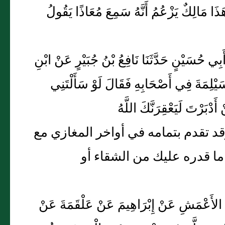
َا مَالِكٌ يَزْعُمُ أَنَّهُ سَمِعَ مُعَاذًا يَقُولُ
ِ أَبِي حُسَيْنٍ حَدَّثَنَا نَافِعُ بْنُ جُبَيْرٍ عَنْ ابْنِ
يْلِمَةَ فِي أَصْحَابِهِ فَقَالَ لَوْ سَأَلْتَنِي
أَدْبَرْتَ لَيَعْقِرَنَّكَ اللَّهُ
 تقدم بتمامه في أواخر المغازي مع
ما قدره عليك من الشقاء أو
نْ الأَعْمَشِ عَنْ إِبْرَاهِيمَ عَنْ عَلْقَمَةَ عَنْ