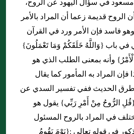
مسعود في سؤال اليهود عن الروح،
عم أن الروح قديمة زعما أن المراد بالأمر
مْرُ} وهو فاسد فإن الأمر ورد في القرآن
{وَاللَّهُ خَلَقَكُمْ وَمَا تَعْمَلُونَ}
َالْأَمْرُ} وأنه بمعنى الطلب الذي هو
 فإن المراد به المأمور كما يقال
ض طرق الحديث ففي تفسير السدي عن
ُّوحُ مِنْ أَمْرِ رَبِّي} يقول هو
تلف في المراد بالروح المسئول
 في قوله تعالى :{يَوْمَ يَقُومُ