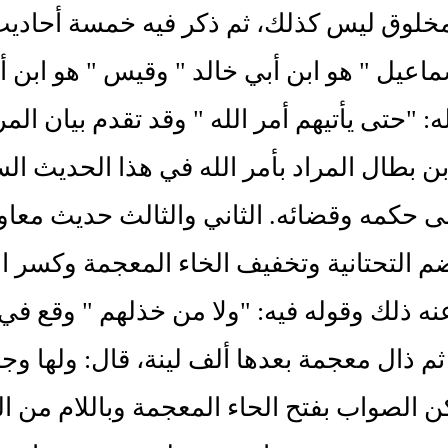
خلوق ليس كذلك، ثم ذكر فيه خمسة أحاديث.
اعيل " هو ابن أبي خالد " وقيس " هو ابن 
ه: "حتى يأتيهم أمر الله " وقد تقدم بيان ال
بن بطال المراد بأمر الله في هذا الحديث ال
ى حكمه وقضائه. الثاني والثالث حديث معاو
م التحتانية وتخفيف الخاء المعجمة وكسر ا
نه ذلك وقوله فيه: "ولا من خذلهم " وقع في
ثم ذال معجمة بعدها ألف لينة، قال: ولها وج
ن الصواب بفتح الحاء المعجمة وباللام من الخ