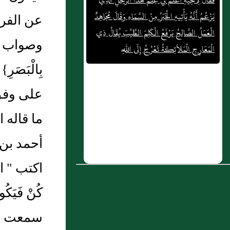
الْعَمَلُ الصَّالِحُ يَرْفَعُ الْكَلِمَ الطَّيِّبَ يُقَالُ ذِي
عن الفرب
الْمَعَارِجِ الْمَلاَئِكَةُ تَعْرُجُ إِلَى اللَّهِ
وصواب التل
2 : كلام محمد بن نصر المروزي‏‏ على آية
بِالْبَص
{حبب إليكم الإيمان}
3 : باب في الشفاعة العامة لنبينا محمد صلى
على وفق 
الله عليه و سلم لأهل المحشر
ما قاله 
4 : قاعدة في الاسم والمسمى
أحمد بن 
5 : بَاب الدُّعَاءِ عِنْدَ الِاسْتِخَارَةِ
اكتب " الحد
6 : قوله : ( ولا نشهد عليهم بكفر ولا
بشرك ولا بنفاق ، مالم يظهر منهم شيء من
كُنْ فَي
ذلك ، ونذر سرائرهم الى الله تعالى )
سمعت الب
7 : باب ذِمَّةُ الْمُسْلِمِينَ وَجِوَارُهُمْ وَاحِدَةٌ