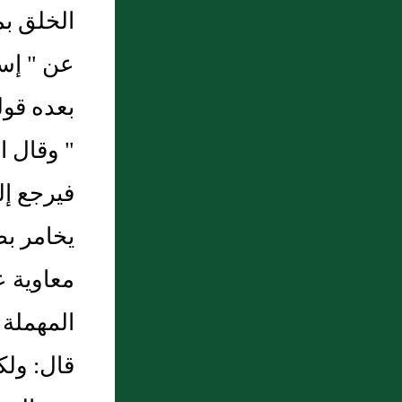
الخلق بم
يَسْعَى بِهَا أَدْنَاهُمْ
8 : حد الساحر : ضربه بالسيف
عن " إسم
9 : أبواب الميزان باب ما جاء في الميزان و
بعده قول
أنه حق
" وقال ا
10 : باب: {وَاذْكُرْ عَبْدَنَا دَاوُدَ ذَا الأَيْدِ إِنَّهُ
فيرجع إل
أَوَّابٌ} إلى قوله: {وَفَصْلَ الْخِطَابِ}
يخامر بض
معاوية ع
المهملة 
قال: ولك