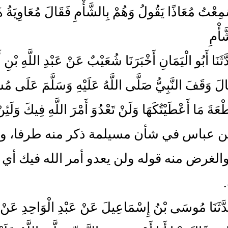
ِعْتُ مُعَاذًا يَقُولُ وَهُمْ بِالشَّأْمِ فَقَالَ مُعَاوِيَةُ هَذ
َأْمِ
حَدَّثَنَا أَبُو الْيَمَانِ أَخْبَرَنَا شُعَيْبٌ عَنْ عَبْدِ اللَّهِ بْن
لَ وَقَفَ النَّبِيُّ صَلَّى اللَّهُ عَلَيْهِ وَسَلَّمَ عَلَى مُسَ
عَةَ مَا أَعْطَيْتُكَهَا وَلَنْ تَعْدُوَ أَمْرَ اللَّهِ فِيكَ وَلَئِنْ 
ن عباس في شأن مسيلمة ذكر منه طرفا، وقد
لغرض منه قوله ولن يعدو أمر الله فيك أي 
 حَدَّثَنَا مُوسَى بْنُ إِسْمَاعِيلَ عَنْ عَبْدِ الْوَاحِدِ عَ