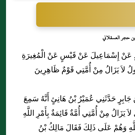
بن حجر العسقلاني
حُمَيْدٍ عَنْ إِسْمَاعِيلَ عَنْ قَيْسٍ عَنْ الْمُغِيرَةِ
ُولُ لاَ يَزَالُ مِنْ أُمَّتِي قَوْمٌ ظَاهِرِينَ
بْنُ جَابِرٍ حَدَّثَنِي عُمَيْرُ بْنُ هَانِئٍ أَنَّهُ سَمِعَ
 يَزَالُ مِنْ أُمَّتِي أُمَّةٌ قَائِمَةٌ بِأَمْرِ اللَّهِ
للَّهِ وَهُمْ عَلَى ذَلِكَ فَقَالَ مَالِكُ بْنُ