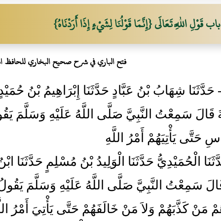
باب قَوْلِ اللَّهِ تَعَالَى {إِنَّمَا قَوْلُنَا لِشَيْءٍ إِذَا أَرَدْنَاهُ}
فتح الباري في شرح صحيح البخاري للحافظ ا
74 - حَدَّثَنَا شِهَابُ بْنُ عَبَّادٍ حَدَّثَنَا إِبْرَاهِيمُ بْنُ 
َ قَالَ سَمِعْتُ النَّبِيَّ صَلَّى اللَّهُ عَلَيْهِ وَسَلَّمَ يَق
ِ حَتَّى يَأْتِيَهُمْ أَمْرُ اللَّهِ
حَدَّثَنَا الْحُمَيْدِيُّ حَدَّثَنَا الْوَلِيدُ بْنُ مُسْلِمٍ حَدَّثَنَا ا
َالَ سَمِعْتُ النَّبِيَّ صَلَّى اللَّهُ عَلَيْهِ وَسَلَّمَ يَقُولُ لاَ
مْ مَنْ كَذَّبَهُمْ وَلاَ مَنْ خَالَفَهُمْ حَتَّى يَأْتِيَ أَمْرُ ا