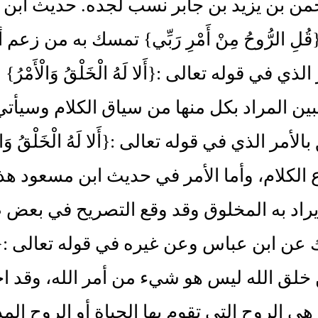
من بن يزيد بن جابر نسب لجده. حديث ابن 
قُلِ الرُّوحُ مِنْ أَمْرِ رَبِّي} تمسك به من ز
 الذي في قوله تعالى :{أَلا لَهُ الْخَلْقُ وَالْأَ
ين المراد بكل منها من سياق الكلام وسيأتي في باب 
بالأمر الذي في قوله تعالى :{أَلا لَهُ الْخَلْقُ و
ع الكلام، وأما الأمر في حديث ابن مسعود هذا
يراد به المخلوق وقد وقع التصريح في بع
عن ابن عباس وعن غيره في قوله تعالى :{قُلِ الر
لق الله ليس هو شيء من أمر الله، وقد اخ
ي الروح التي تقوم بها الحياة أو الروح المذكور