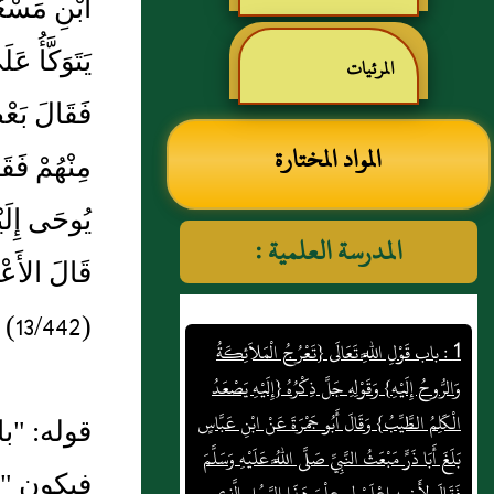
ابْنِ مَسْعُو
رياض الصالحين للإمام
يَتَوَكَّأُ 
المرئيات
فَقَالَ بَعْض
النووي رحمهم الله تعالى
المواد المختارة
مِنْهُمْ فَقَ
يُوحَى إِلَيْ
المدرسة العلمية :
قَالَ الأَعْ
1 : باب قَوْلِ اللَّهِ تَعَالَى {تَعْرُجُ الْمَلاَئِكَةُ
(13/442)
وَالرُّوحُ إِلَيْهِ} وَقَوْلِهِ جَلَّ ذِكْرُهُ {إِلَيْهِ يَصْعَدُ
الْكَلِمُ الطَّيِّبُ} وَقَالَ أَبُو جَمْرَةَ عَنْ ابْنِ عَبَّاسٍ
بَلَغَ أَبَا ذَرٍّ مَبْعَثُ النَّبِيِّ صَلَّى اللَّهُ عَلَيْهِ وَسَلَّمَ
قوله: "ب
فَقَالَ لِأَخِيهِ اعْلَمْ لِي عِلْمَ هَذَا الرَّجُلِ الَّذِي
فيكون " 
يَزْعُمُ أَنَّهُ يَأْتِيهِ الْخَبَرُ مِنْ السَّمَاءِ وَقَالَ مُجَاهِدٌ