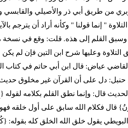
ري من طريق أبي ذر والأصيلي والقابسي وغ
اوة " إنما قولنا " وكأنه أراد أن يترجم بالآية الأخرى 
َرِ} وسبق القلم إلى هذه. قلت: وقع في نسخة م
التلاوة وعليها شرح ابن التين فإن لم يكن 
القاضي عياض: قال ابن أبي حاتم في كتاب ال
حنبل: دل على أن القرآن غير مخلوق حديث ع
يث قال: وإنما نطق القلم بكلامه لقوله {إِنَّمَا قَوْلُنَ
َكُونُ} قال فكلام الله سابق على أول خلقه ف
ويطي يقول خلق الله الخلق كله بقوله: {كُ