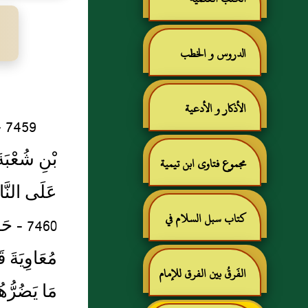
الدروس و الخطب
الأذكار و الأدعية
59
بْنِ شُعْبَة
مجموع فتاوى ابن تيمية
عَلَى النَّاس
كتاب سبل السلام في
7460 - 
مُعَاوِيَةَ ق
شرح بلوغ المرام للإمام
الفَرقُ بين الفرق للإمام
مَا يَضُرُّهُ