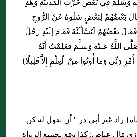
َيْهِ وَسَلَّمَ فِي بَعْضِ حَرْثِ الْمَدِينَةِ وَهُوَ
َقَالَ بَعْضُهُمْ لِبَعْضٍ سَلُوهُ عَنْ الرُّوحِ
َالَ بَعْضُهُمْ لَنَسْأَلَنَّهُ فَقَامَ إِلَيْهِ رَجُلٌ
َّى اللَّهُ عَلَيْهِ وَسَلَّمَ فَعَلِمْتُ أَنَّهُ
رِ رَبِّي وَمَا أُوتُوا مِنْ الْعِلْمِ إِلاَّ قَلِيلًا}
اه} زاد غير أبي ذر " أن نقول له كن
وزي قال عياض: كذا وقع لجميع الرواة