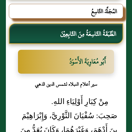
المُجَلَّدُ التَّاسِعُ
الطَّبَقَةُ التَّاسِعَةُ مِنَ التَّابِعِيْنَ
أَبُو مُعَاوِيَةَ الأَسْوَدُ
سير أعلام النبلاء لشمس الدين الذهبي
مِنْ كِبَارِ أَوْلِيَاءِ اللهِ.
صَحِبَ: سُفْيَانَ الثَّوْرِيَّ، وَإِبْرَاهِيْمَ
بنَ أَدْهَمَ، وَغَيْرَهُمَا، وَكَانَ يُعَدُّ مِنَ