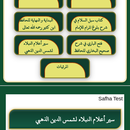
كتاب سبل السلام في
البداية و النهاية للحافظ
شرح بلوغ المرام للإمام
ابن كثير رحمه الله تعالى
الصنعاني رحمه الله
فتح الباري في شرح
سير أعلام النبلاء
صحيح البخاري للحافظ
لشمس الدين الذهبي
ابن حجر العسقلاني
المرئيات
Safha Test
سير أعلام النبلاء لشمس الدين الذهبي