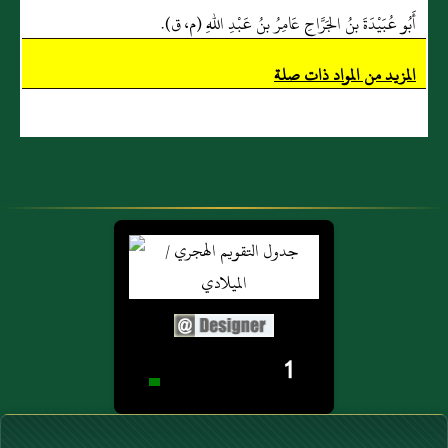
أَبُو عُبَيْدَةَ بنُ الجَرَّاحِ عَامِرُ بنُ عَبْدِ اللهِ (م، ق).
المزيد من المواد ذات صلة
1