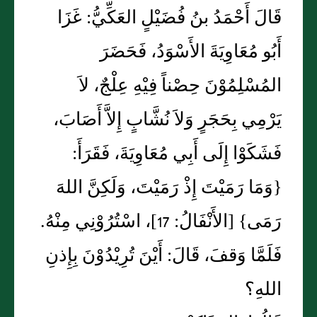
قَالَ أَحْمَدُ بنُ فُضَيْلٍ العَكِّيُّ: غَزَا
أَبُو مُعَاوِيَةَ الأَسْوَدُ، فَحَضَرَ
المُسْلِمُوْنَ حِصْناً فِيْهِ عِلْجٌ، لاَ
يَرْمِي بِحَجَرٍ وَلاَ نُشَّابٍ إِلاَّ أَصَابَ،
فَشَكَوْا إِلَى أَبِي مُعَاوِيَةَ، فَقَرَأَ:
{وَمَا رَمَيْتَ إِذْ رَمَيْتَ، وَلَكِنَّ اللهَ
رَمَى} [الأَنْفَالُ: 17]، اسْتُرُوْنِي مِنْهُ.
فَلَمَّا وَقفَ، قَالَ: أَيْنَ تُرِيْدُوْنَ بِإِذنِ
اللهِ؟