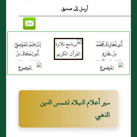
أرسل إلى صديق
أَبُو مُعَاوِيَةَ مُحَمَّدُ
إِبْرَاهِيْمُ المَوْصِلِيُّ
بنُ خَازِمٍ
أَبُو إِسْحَاقَ بنُ
السَّعْدِيُّ الكُوْفِيُّ
مَاهَانَ بنِ بَهْمَنَ
(ع)
سير أعلام النبلاء لشمس الدين
الذهبي