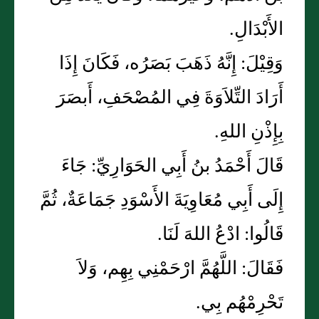
الأَبْدَالِ.
وَقِيْلَ: إِنَّهُ ذَهَبَ بَصَرُه، فَكَانَ إِذَا
أَرَادَ التِّلاَوَةَ فِي المُصْحَفِ، أَبصَرَ
بِإِذْنِ اللهِ.
قَالَ أَحْمَدُ بنُ أَبِي الحَوَارِيِّ: جَاءَ
إِلَى أَبِي مُعَاوِيَةَ الأَسْوَدِ جَمَاعَةٌ، ثُمَّ
قَالُوا: ادْعُ اللهَ لَنَا.
فَقَالَ: اللَّهُمَّ ارْحَمْنِي بِهِم، وَلاَ
تَحْرِمْهُم بِي.