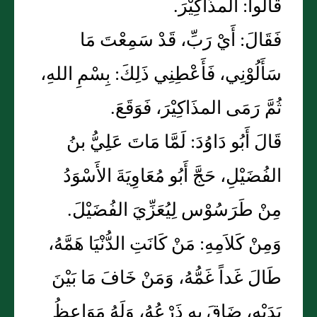
قَالُوا: المذَاكِيْرَ.
فَقَالَ: أَيْ رَبِّ، قَدْ سَمِعْتَ مَا
سَأَلُوْنِي، فَأَعْطِنِي ذَلِكَ: بِسْمِ اللهِ،
ثُمَّ رَمَى المذَاكِيْرَ، فَوَقَعَ.
قَالَ أَبُو دَاوُدَ: لَمَّا مَاتَ عَلِيُّ بنُ
الفُضَيْلِ، حَجَّ أَبُو مُعَاوِيَةَ الأَسْوَدُ
مِنْ طَرَسُوْس لِيُعَزِّيَ الفُضَيْلَ.
وَمِنْ كَلاَمِهِ: مَنْ كَانَتِ الدُّنْيَا هَمَّهُ،
طَالَ غَداً غَمُّهُ، وَمَنْ خَافَ مَا بَيْنَ
يَدَيْه، ضَاقَ بِهِ ذَرْعُهُ، وَلَهُ مَوَاعِظُ