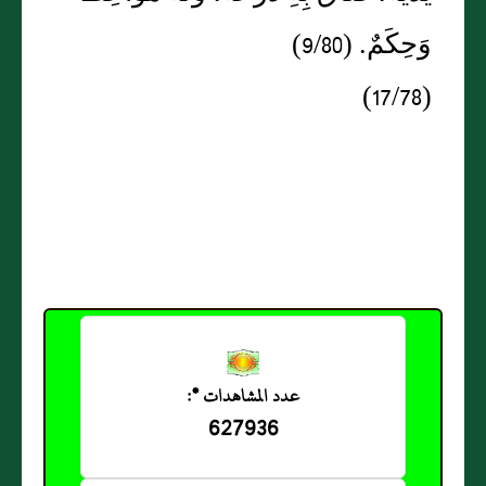
وَحِكَمٌ. (9/80)
(17/78)
عدد المشاهدات *:
627936