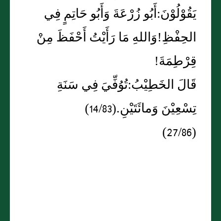
يَقُوْلُوْنَ:أَبُو زُرْعَةَ وَأَبُو حَاتِمٍ فِي
الحِفْظِ!وَاللهِ مَا رَأَيْتُ أَحْفَظَ مِنْ
قِرْطِمَةَ!
قَالَ الخَطِيْبُ:تُوُفِّيَ فِي سَنَةِ
تِسْعِيْنَ وَمائَتَيْنِ.(14/83)
(27/86)