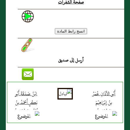
صفحة الشفرات
أرسل إلى صديق
أَبُو الآذَانِ عُمَرُ
ابْنُ صَدَقَةَ أَبُو
بنُ إِبْرَاهِيْمَ
بَكْرٍ أَحْمَدُ بنُ
البَغْدَادِيُّ
مُحَمَّدٍ البَغْدَادِيُّ