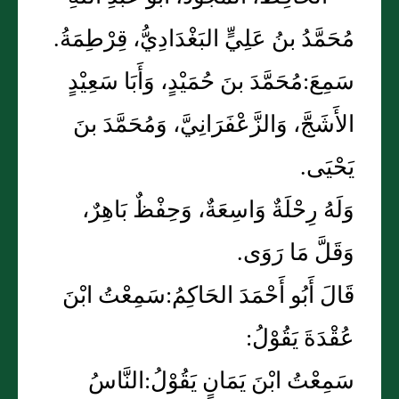
مُحَمَّدُ بنُ عَلِيٍّ البَغْدَادِيُّ، قِرْطِمَةُ.
سَمِعَ:مُحَمَّدَ بنَ حُمَيْدٍ، وَأَبَا سَعِيْدٍ
الأَشَجَّ، وَالزَّعْفَرَانِيَّ، وَمُحَمَّدَ بنَ
يَحْيَى.
وَلَهُ رِحْلَةٌ وَاسِعَةٌ، وَحِفْظٌ بَاهِرٌ،
وَقَلَّ مَا رَوَى.
قَالَ أَبُو أَحْمَدَ الحَاكِمُ:سَمِعْتُ ابْنَ
عُقْدَةَ يَقُوْلُ:
سَمِعْتُ ابْنَ يَمَانٍ يَقُوْلُ:النَّاسُ