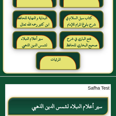
كتاب سبل السلام في
البداية و النهاية للحافظ
شرح بلوغ المرام للإمام
ابن كثير رحمه الله تعالى
الصنعاني رحمه الله
فتح الباري في شرح
سير أعلام النبلاء
صحيح البخاري للحافظ
لشمس الدين الذهبي
ابن حجر العسقلاني
المرئيات
Safha Test
سير أعلام النبلاء لشمس الدين الذهبي