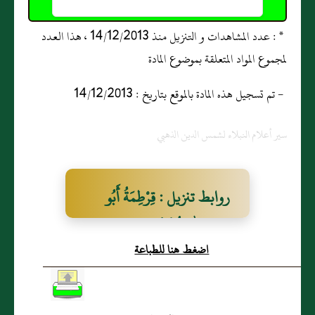
* : عدد المشاهدات و التنزيل منذ 14/12/2013 ، هذا العدد
لمجموع المواد المتعلقة بموضوع المادة
- تم تسجيل هذه المادة بالموقع بتاريخ : 14/12/2013
سير أعلام النبلاء لشمس الدين الذهبي
روابط تنزيل : قِرْطِمَةُ أَبُو
عَبْدِ اللهِ مُحَمَّدُ بنُ عَلِيٍّ
اضغط هنا للطباعة
البَغْدَادِيُّ