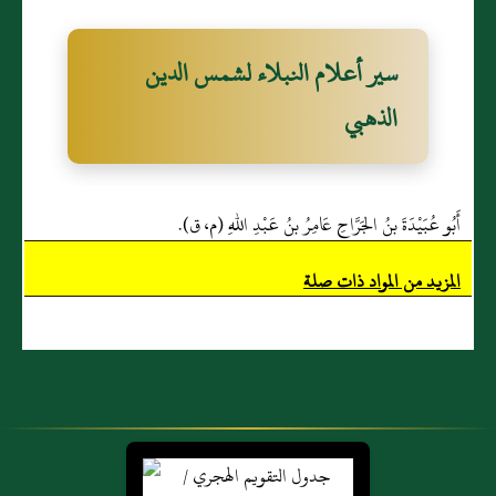
سير أعلام النبلاء لشمس الدين
الذهبي
أَبُو عُبَيْدَةَ بنُ الجَرَّاحِ عَامِرُ بنُ عَبْدِ اللهِ (م، ق).
المزيد من المواد ذات صلة