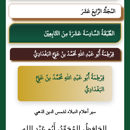
المُجَلَّدُ الرَّابِعَ عَشَرَ
الطَّبَقَةُ السَّادِسَةَ عَشَرَةَ مِنَ التَّابِعِيْنَ
قِرْطِمَةُ أَبُو عَبْدِ اللهِ مُحَمَّدُ بنُ عَلِيٍّ البَغْدَادِيُّ
قِرْطِمَةُ أَبُو عَبْدِ اللهِ مُحَمَّدُ بنُ عَلِيٍّ
البَغْدَادِيُّ
سير أعلام النبلاء لشمس الدين الذهبي
الحَافِظُ، المُجَوِّدُ، أَبُو عَبْدِ اللهِ