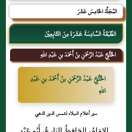
المُجَلَّدُ الخَامِسَ عَشَرَ
الطَّبَقَةُ السَّادِسَةَ عَشَرَةَ مِنَ التَّابِعِيْنَ
الخُتُّلِيُّ عَبْدُ الرَّحْمَنِ بنُ أَحْمَدَ بنِ عَبْدِ اللهِ
الخُتُّلِيُّ عَبْدُ الرَّحْمَنِ بنُ أَحْمَدَ بنِ عَبْدِ
اللهِ
سير أعلام النبلاء لشمس الدين الذهبي
الإِمَامُ، الحَافِظُ البَارِعُ، أَبُو عَبْدِ