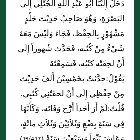
دَخَلَ إِلَيْنَا أَبُو عَبْدِ اللهِ الخُتُّلِي إِلَى
البَصْرَةِ، وَهُوَ صَاحِبُ حَدِيْث جَلْدٍ
مَشْهُوْرٍ بِالحِفْظ، فَجَاءَ وَلَيْسَ مَعَهُ
شَيْءٌ مِنْ كُتُبه، فَحَدَّث شُهوراً إِلَى
أَنْ لحِقَتْه كتُبُه، فَسَمِعْتُهُ
يَقُوْلُ:حدَّثتُ بخَمْسِيْنَ أَلفَ حَدِيْث
مِنْ حِفْظِي إِلَى أَنْ لحقَتْنِي كُتُبِي.
قُلْتُ:لَمْ أَرَ أَحَداً أَرَّخ وَفَاتَه، وَكَأَنَّهَا
فِي سَنَةِ بِضْعٍ وَثَلاَثِيْنَ وَثَلاَثِ مائَةٍ،
وَعَاشَ نَيِّفاً وَسَبْعِيْنَ سَنَةً.(15/437)