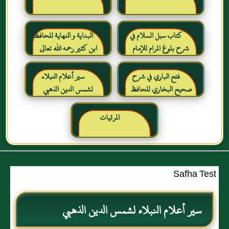
كتاب سبل السلام في
البداية و النهاية للحافظ
شرح بلوغ المرام للإمام
ابن كثير رحمه الله تعالى
الصنعاني رحمه الله
فتح الباري في شرح
سير أعلام النبلاء
صحيح البخاري للحافظ
لشمس الدين الذهبي
ابن حجر العسقلاني
المرئيات
Safha Test
سير أعلام النبلاء لشمس الدين الذهبي