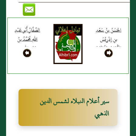
الحَسَنُ بنُ سَعْدِ
الصَّفَّارُ أَبُو عَبْدِ
بنِ إِدْرِيْسَ
اللهِ مُحَمَّدُ بنُ
الكُتَامِيُّ القُرْطُبِيُّ
عَبْدِ اللهِ بنِ
أَحْمَدَ
سير أعلام النبلاء لشمس الدين
الذهبي