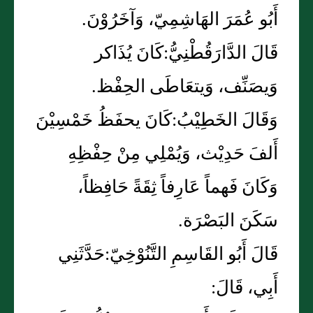
أَبُو عُمَرَ الهَاشِمِيّ، وَآخَرُوْنَ.
قَالَ الدَّارَقُطْنِيُّ:كَانَ يُذَاكر
وَيصَنِّف، وَيتعَاطَى الحِفْظ.
وَقَالَ الخَطِيْبُ:كَانَ يحفَظُ خَمْسِيْنَ
أَلفَ حَدِيْث، وَيُمْلِي مِنْ حِفْظِهِ
وَكَانَ فَهماً عَارِفاً ثِقَةً حَافِظاً،
سَكَنَ البَصْرَة.
قَالَ أَبُو القَاسِمِ التَّنُوْخِيّ:حَدَّثَنِي
أَبِي، قَالَ: