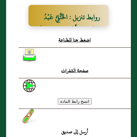
روابط تنزيل : الخُتُّلِيُّ عَبْدُ
الرَّحْمَنِ بنُ أَحْمَدَ بنِ عَبْدِ اللهِ
اضغط هنا للطباعة
صفحة الشفرات
أرسل إلى صديق