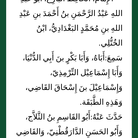
اللهِ عَبْدُ الرَّحْمَنِ بنُ أَحْمَدَ بنِ عَبْدِ
اللهِ بنِ مُحَمَّدٍ البَغْدَادِيُّ، ابْنُ
الخُتُّلِي.
سَمِعَ:أَبَاهُ، وَأَبَا بَكْرٍ بنَ أَبِي الدُّنْيَا،
وَأَبَا إِسْمَاعِيْل التِّرْمِذِيّ،
وَإِسْمَاعِيْلَ بنَ إِسْحَاقَ القَاضِي،
وَهَذِهِ الطَّبَقَة.
حَدَّثَ عَنْهُ:أَبُو القَاسِمِ بنُ الثَّلاَّج،
وَأَبُو الحَسَنِ الدَّارَقُطْنِيّ، وَالقَاضِي