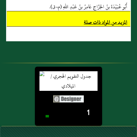
أَبُو عُبَيْدَةَ بنُ الجَرَّاحِ عَامِرُ بنُ عَبْدِ اللهِ (م، ق).
المزيد من المواد ذات صلة
1