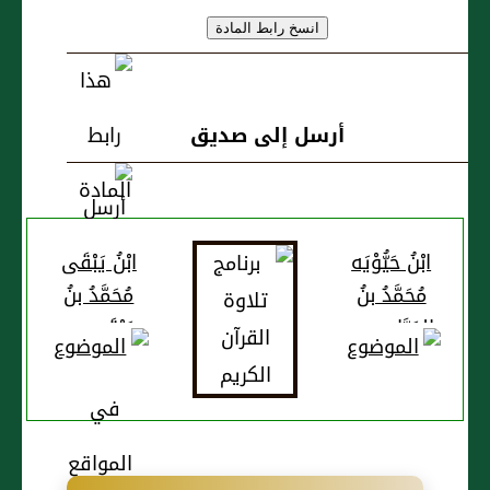
أرسل إلى صديق
ابْنُ حَيُّوْيَه
ابْنُ يَبْقَى
مُحَمَّدُ بنُ
مُحَمَّدُ بنُ
العَبَّاسِ بنِ
يَبْقَى بنِ
مُحَمَّدٍ
زَربٍ
البَغْدَادِيُّ
القُرْطُبِيُّ