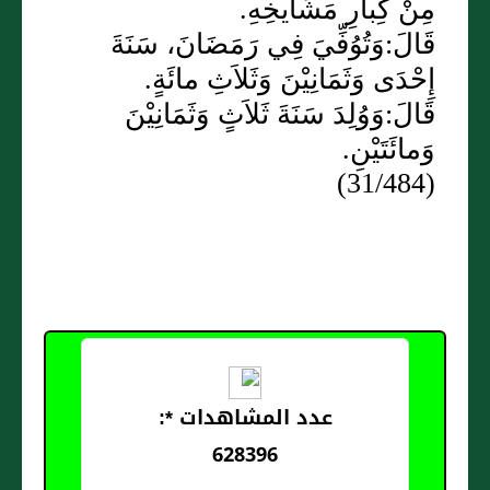
مِنْ كِبارِ مَشَايخِهِ.
قَالَ:وَتُوُفِّيَ فِي رَمَضَانَ، سَنَةَ
إِحْدَى وَثَمَانِيْنَ وَثَلاَثِ مائَةٍ.
قَالَ:وَوُلِدَ سَنَةَ ثَلاَثٍ وَثَمَانِيْنَ
وَمائَتَيْنِ.
(31/484)
عدد المشاهدات *:
628396