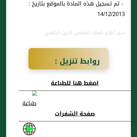
- تم تسجيل هذه المادة بالموقع بتاريخ :
14/12/2013
سير أعلام النبلاء لشمس الدين الذهبي
روابط تنزيل :
القَزْوِيْنِيُّ أَبُو
اضغط هنا للطباعة
الحَسَنِ عَلِيُّ بنُ
أَحْمَدَ بنِ صَالِحٍ
صفحة الشفرات