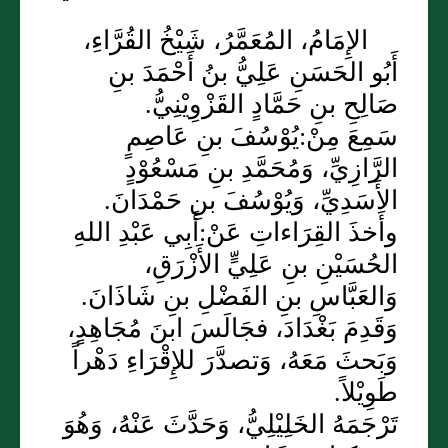
الإِمَامُ، المُعَمَّرُ، شَيْخُ القُرَّاءِ،
أَبُو الحَسَنِ عَلِيُّ بنُ أَحْمَدَ بنِ
صَالِحِ بنِ حَمَّادٍ القَزْوِيْنِيُّ.
سَمِعَ مِنْ:يُوْسُفَ بنِ عَاصِمٍ
الرَّازِيِّ، وَمُحَمَّدِ بنِ مَسْعُوْدٍ
الأَسَدِيِّ، وَيُوْسُفَ بنِ حَمْدَانَ.
وأَخذَ القِرَاءاتِ عَنْ:أَبِي عَبْدِ اللهِ
الحُسَيْنِ بنِ عَلِيٍّ الأَزْرَقِ،
وَالعَبَّاسِ بنِ الفَضْلِ بنِ شَاذَانَ.
وَقَدِمَ بَغْدَادَ، فجَالَسَ ابنَ مُجَاهِدٍ،
وَبَحثَ مَعَهُ، وَتصدَّرَ للإِقْرَاءِ دَهْراً
طَوِيْلاً.
تَرْجَمَهُ الخَلِيْلِيُّ، وَحَدَّثَ عَنْهُ، وَهُوَ