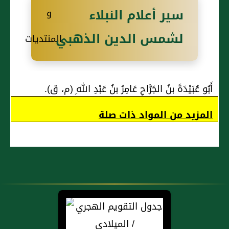
سير أعلام النبلاء
لشمس الدين الذهبي
أَبُو عُبَيْدَةَ بنُ الجَرَّاحِ عَامِرُ بنُ عَبْدِ اللهِ (م، ق).
المزيد من المواد ذات صلة