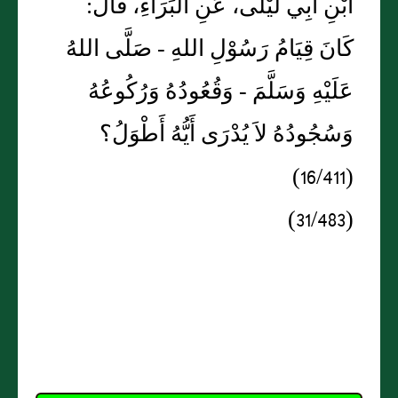
ابْنِ أَبِي لَيْلَى، عَنِ البَرَاءِ، قَالَ:
كَانَ قِيَامُ رَسُوْلِ اللهِ - صَلَّى اللهُ
عَلَيْهِ وَسَلَّمَ - وَقُعُودُهُ وَرُكُوعُهُ
وَسُجُودُهُ لاَ يُدْرَى أَيُّهُ أَطْوَلُ؟
(16/411)
(31/483)