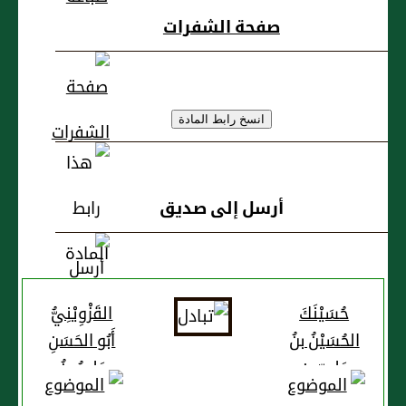
صفحة الشفرات
أرسل إلى صديق
حُسَيْنَكَ
القَزْوِيْنِيُّ
الحُسَيْنُ بنُ
أَبُو الحَسَنِ
عَلِيِّ بنِ
عَلِيُّ بنُ
مُحَمَّدٍ
أَحْمَدَ بنِ