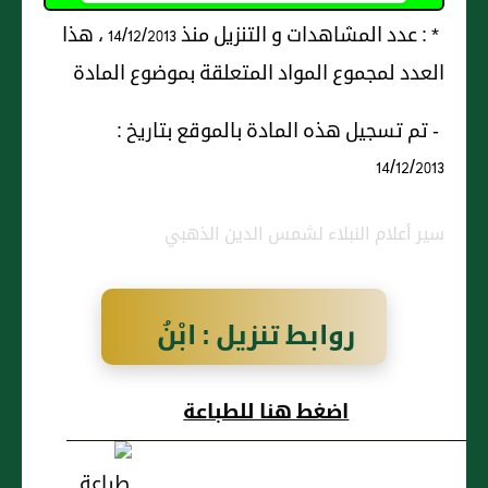
* : عدد المشاهدات و التنزيل منذ 14/12/2013 ، هذا
العدد لمجموع المواد المتعلقة بموضوع المادة
- تم تسجيل هذه المادة بالموقع بتاريخ :
14/12/2013
سير أعلام النبلاء لشمس الدين الذهبي
روابط تنزيل : ابْنُ
حَيُّوْيَه مُحَمَّدُ بنُ
اضغط هنا للطباعة
العَبَّاسِ بنِ مُحَمَّدٍ
البَغْدَادِيُّ