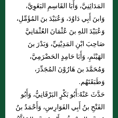
المَدَائِنِيَّ، وَأَبَا القَاسِمِ البَغَوِيَّ،
وَابنَ أَبِي دَاوُدَ، وَعُبَيْدَ بنَ المُؤَمِّلِ،
وَعُبَيْدَ اللهِ بنَ عُثْمَانَ العُثْمَانِيَّ
صَاحِبَ ابْنِ المَدِيْنِيِّ، وَبَدْرَ بنَ
الهَيْثَمِ، وَأَبَا حَامِدٍ الحَضْرَمِيَّ،
وَمُحَمَّدَ بنَ هَارُوْنَ المُجَدِّرَ،
وَطَبَقَتَهُم.
حَدَّثَ عَنْهُ:أَبُو بَكْرٍ البَرْقَانِيُّ، وَأَبُو
الفَتْحِ بنُ أَبِي الفَوَارِسِ، وَأَحْمَدُ بنُ