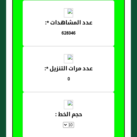
عدد المشاهدات *:
628346
عدد مرات التنزيل *:
0
حجم الخط :