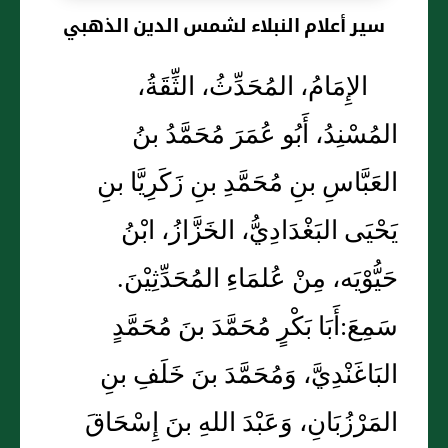
سير أعلام النبلاء لشمس الدين الذهبي
الإِمَامُ، المُحَدِّثُ، الثِّقَةُ،
المُسْنِدُ، أَبُو عُمَرَ مُحَمَّدُ بنُ
العَبَّاسِ بنِ مُحَمَّدِ بنِ زَكَرِيَّا بنِ
يَحْيَى البَغْدَادِيُّ، الخَزَّازُ، ابْنُ
حَيُّوْيَه، مِنْ عُلمَاءِ المُحَدِّثِيْنَ.
سَمِعَ:أَبَا بَكْرٍ مُحَمَّدَ بنَ مُحَمَّدٍ
البَاغَنْدِيَّ، وَمُحَمَّدَ بنَ خَلَفِ بنِ
المَرْزُبَانِ، وَعَبْدَ اللهِ بنَ إِسْحَاقَ