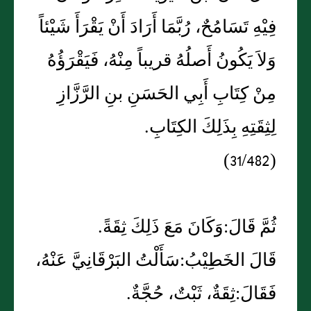
فِيْهِ تَسَامُحٌ، رُبَّمَا أَرَادَ أَنْ يَقْرَأَ شَيْئاً
وَلاَ يَكُونُ أَصلُهُ قريباً مِنْهُ، فَيَقْرَؤُهُ
مِنْ كِتَابِ أَبِي الحَسَنِ بنِ الرَّزَّازِ
لِثِقَتِهِ بِذَلِكَ الكِتَابِ.
(31/482)
ثُمَّ قَالَ:وَكَانَ مَعَ ذَلِكَ ثِقَةً.
قَالَ الخَطِيْبُ:سَأَلْتُ البَرْقَانِيَّ عَنْهُ،
فَقَالَ:ثِقَةٌ، ثَبْتٌ، حُجَّةٌ.