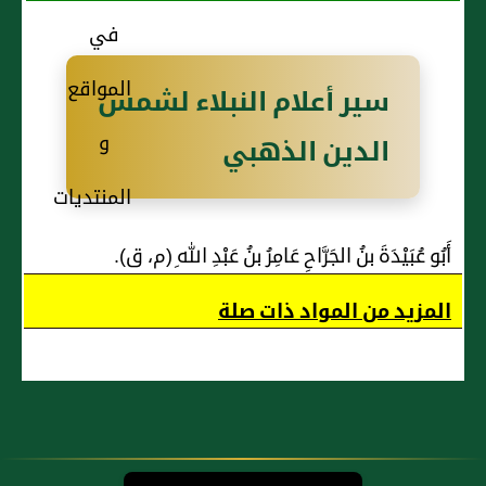
التَّمِيْمِيُّ
صَالِحٍ
سير أعلام النبلاء لشمس
الدين الذهبي
أَبُو عُبَيْدَةَ بنُ الجَرَّاحِ عَامِرُ بنُ عَبْدِ اللهِ (م، ق).
المزيد من المواد ذات صلة