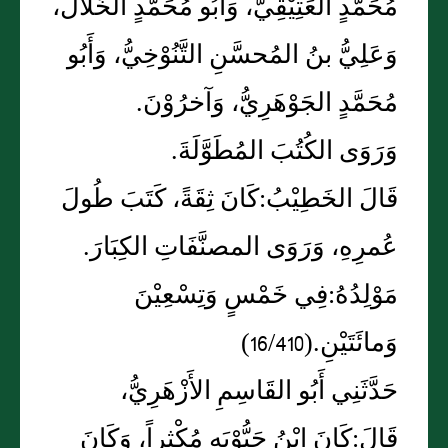
مُحَمَّدٍ العَتِيْقِيُّ، وَأَبُو مُحَمَّدٍ الخَلاَّلُ،
وَعَلِيُّ بنُ المُحسَّنِ التَّنُوْخِيُّ، وَأَبُو
مُحَمَّدٍ الجَوْهَرِيُّ، وَآخرُوْنَ.
وَرَوَى الكُتُبَ المُطَوَّلَةَ.
قَالَ الخَطِيْبُ:كَانَ ثِقَةً، كَتَبَ طُولَ
عُمرِهِ، وَرَوَى المصنَّفَاتِ الكِبَارَ.
مَوْلِدُهُ:فِي خَمْسٍ وَتِسْعِيْنَ
وَمائَتَيْنِ.(16/410)
حَدَّثَنِي أَبُو القَاسِمِ الأَزْهَرِيُّ،
قَالَ:كَانَ ابْنُ حَيُّوْيَه مُكْثِراً، وَكَانَ