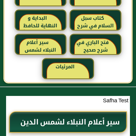
كتاب سبل
البداية و
السلام في شرح
النهاية للحافظ
بلوغ المرام للإمام
ابن كثير رحمه الله
الصنعاني رحمه
تعالى
فتح الباري في
سير أعلام
الله
شرح صحيح
النبلاء لشمس
البخاري للحافظ
الدين الذهبي
ابن حجر
المرئيات
العسقلاني
Safha Test
سير أعلام النبلاء لشمس الدين