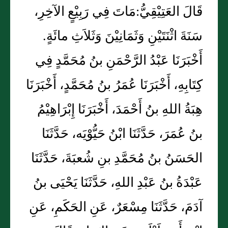
قَالَ العَتِيْقِيُّ:مَاتَ فِي رَبِيْعٍ الآخِرِ،
سَنَةَ اثْنَتَيْنِ وَثَمَانِيْنَ وَثَلاَثِ مائَةٍ.
أَخْبَرَنَا عَبْدُ الرَّحْمَنِ بنُ مُحَمَّدٍ فِي
كِتَابِهِ، أَخْبَرَنَا عُمَرُ بنُ مُحَمَّدٍ، أَخْبَرَنَا
هِبَةُ اللهِ بنُ أَحْمَدَ، أَخْبَرَنَا إِبْرَاهِيْمُ
بنُ عُمَرَ، حَدَّثَنَا ابْنُ حَيُّوْيَه، حَدَّثَنَا
الحَسَنُ بنُ مُحَمَّدِ بنِ شُعبَةَ، حَدَّثَنَا
عَبْدَةُ بنُ عَبْدِ اللهِ، حَدَّثَنَا يَحْيَى بنُ
آدَمَ، حَدَّثَنَا مِسْعَرٌ، عَنِ الحَكَمِ، عَنِ