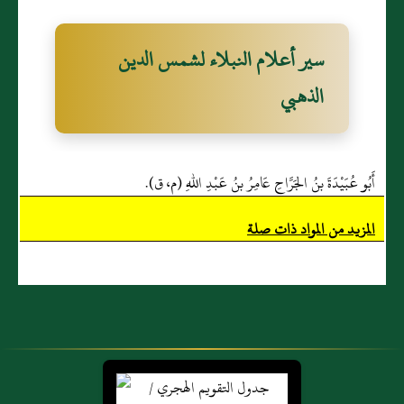
سير أعلام النبلاء لشمس الدين
الذهبي
أَبُو عُبَيْدَةَ بنُ الجَرَّاحِ عَامِرُ بنُ عَبْدِ اللهِ (م، ق).
المزيد من المواد ذات صلة