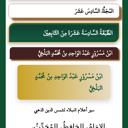
المُجَلَّدُ السَّادِسَ عَشَرَ
الطَّبَقَةُ السَّادِسَةَ عَشَرَةَ مِنَ التَّابِعِيْنَ
ابْنُ مَسْرُوْرٍ عَبْدُ الوَاحِدِ بنُ مُحَمَّدٍ البَلْخِيُّ
ابْنُ مَسْرُوْرٍ عَبْدُ الوَاحِدِ بنُ مُحَمَّدٍ
البَلْخِيُّ
سير أعلام النبلاء لشمس الدين الذهبي
الإِمَامُ، الحَافِظُ، المُحَدِّثُ،