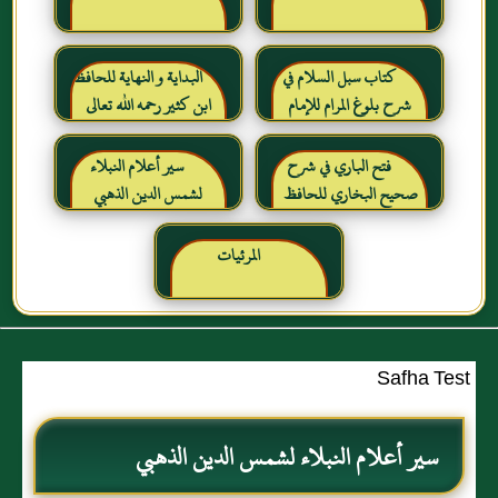
كتاب سبل السلام في
البداية و النهاية للحافظ
شرح بلوغ المرام للإمام
ابن كثير رحمه الله تعالى
الصنعاني رحمه الله
فتح الباري في شرح
سير أعلام النبلاء
صحيح البخاري للحافظ
لشمس الدين الذهبي
ابن حجر العسقلاني
المرئيات
Safha Test
سير أعلام النبلاء لشمس الدين الذهبي