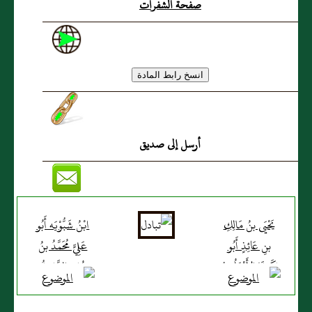
صفحة الشفرات
أرسل إلى صديق
يَحْيَى بنُ مَالِكِ
ابْنُ شَبُّوْيَه أَبُو
بنِ عَائِذٍ أَبُو
عَلِيٍّ مُحَمَّدُ بنُ
زَكَرِيَّا الأَنْدَلُسِيُّ
عُمَرَ الشَّبَوِيُّ