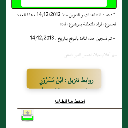
* : عدد المشاهدات و التنزيل منذ 14/12/2013 ، هذا العدد
لمجموع المواد المتعلقة بموضوع المادة
- تم تسجيل هذه المادة بالموقع بتاريخ : 14/12/2013
سير أعلام النبلاء لشمس الدين الذهبي
روابط تنزيل : ابْنُ مَسْرُوْرٍ
عَبْدُ الوَاحِدِ بنُ مُحَمَّدٍ البَلْخِيُّ
اضغط هنا للطباعة