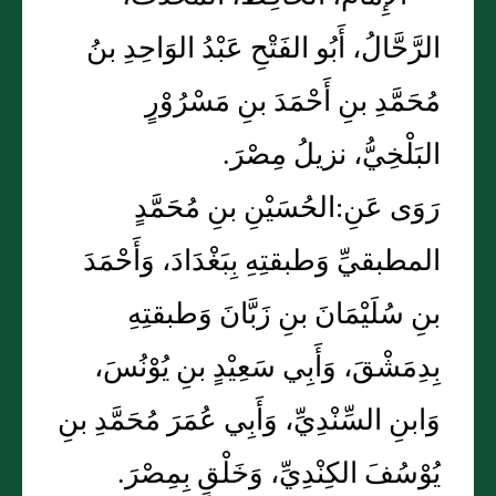
الرَّحَّالُ، أَبُو الفَتْحِ عَبْدُ الوَاحِدِ بنُ
مُحَمَّدِ بنِ أَحْمَدَ بنِ مَسْرُوْرٍ
البَلْخِيُّ، نزيلُ مِصْرَ.
رَوَى عَنِ:الحُسَيْنِ بنِ مُحَمَّدٍ
المطبقيِّ وَطبقتِهِ بِبَغْدَادَ، وَأَحْمَدَ
بنِ سُلَيْمَانَ بنِ زَبَّانَ وَطبقتِهِ
بِدِمَشْقَ، وَأَبِي سَعِيْدٍ بنِ يُوْنُسَ،
وَابنِ السِّنْدِيِّ، وَأَبِي عُمَرَ مُحَمَّدِ بنِ
يُوْسُفَ الكِنْدِيِّ، وَخَلْقٍ بِمِصْرَ.