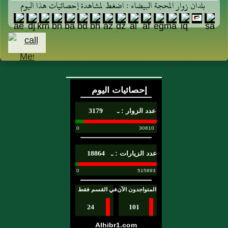
بلدان زوار المحجة البيضاء : اضغط لمشاهدة إحصائيات هذا اليوم