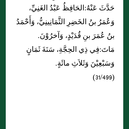
حَدَّثَ عَنْهُ:الحَافِظُ عَبْدُ الغَنِيِّ،
وَعُمَرُ بنُ الخَضِرِ الثَّمَانِينِيُّ، وَأَحْمَدُ
بنُ عُمَرَ بنِ قُدَيْدٍ، وَآخرُوْنَ.
مَاتَ:فِي ذِي الحِجَّةِ، سَنَةَ ثَمَانٍ
وَسَبْعِيْنَ وَثَلاَثِ مائَةٍ.
(31/499)