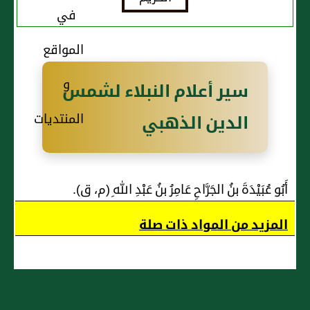
مُحَمَّدٍ
سير أعلام النبلاء لشمس
الدين الذهبي
أَبُو عُبَيْدَةَ بنُ الجَرَّاحِ عَامِرُ بنُ عَبْدِ اللهِ (م، ق).
المزيد من المواد ذات صلة