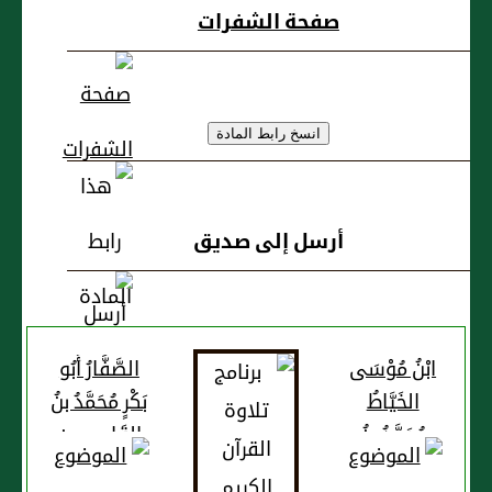
صفحة الشفرات
أرسل إلى صديق
ابْنُ مُوْسَى
الصَّفَّارُ أَبُو
الخَيَّاطُ
بَكْرٍ مُحَمَّدُ بنُ
مُحَمَّدُ بنُ
القَاسِمِ بنِ
عَلِيِّ بنِ
حَبِيْبٍ