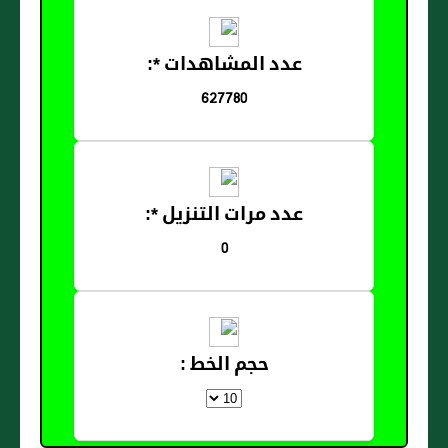
عدد المشاهدات *:
627780
عدد مرات التنزيل *:
0
حجم الخط :