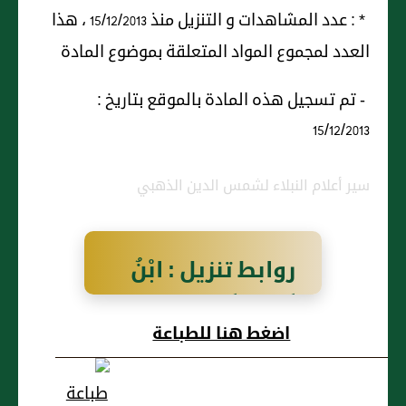
* : عدد المشاهدات و التنزيل منذ 15/12/2013 ، هذا
العدد لمجموع المواد المتعلقة بموضوع المادة
- تم تسجيل هذه المادة بالموقع بتاريخ :
15/12/2013
سير أعلام النبلاء لشمس الدين الذهبي
روابط تنزيل : ابْنُ
أَسِيْدٍ أَبُو بَكْرٍ مُحَمَّدُ
اضغط هنا للطباعة
بنُ أَحْمَدَ الثَّقَفِيُّ