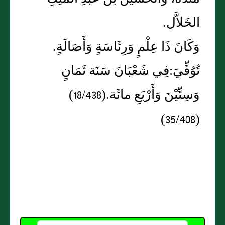
الخَلاَّل.
وَكَانَ ذَا عِلْمٍ وَرِئَاسَةٍ وَأَصَالَةٍ.
تُوُفِّيَ:فِي شَعْبَانَ سَنَة ثَمَانٍ
وَسِتِّيْنَ وَأَرْبَعِ مائَة.(18/438)
(35/408)