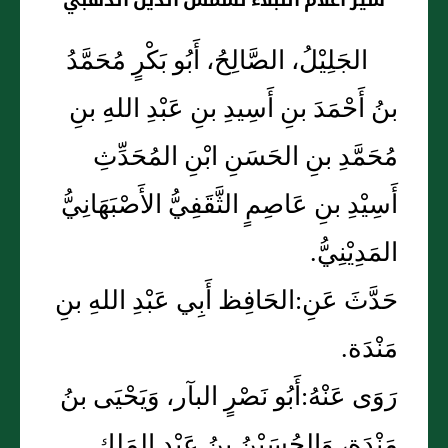
سير أعلام النبلاء لشمس الدين الذهبي
الجَلِيْلُ، الصَّالِحُ، أَبُو بَكْرٍ مُحَمَّدُ
بنُ أَحْمَدَ بنِ أَسِيدِ بنِ عَبْدِ اللهِ بنِ
مُحَمَّدِ بنِ الحَسَنِ ابْنِ المُحَدِّثِ
أَسِيْدِ بنِ عَاصِمٍ الثَّقَفِيُّ الأَصْبَهَانِيُّ
المَدِيْنِيُّ.
حَدَّثَ عَنِ:الحَافِظ أَبِي عَبْدِ اللهِ بنِ
مَنْدَة.
رَوَى عَنْهُ:أَبُو نَصْرٍ البآر، وَيَحْيَى بنُ
مَنْدَة، وَالحُسَيْنُ بنُ عَبْدِ المَلِكِ