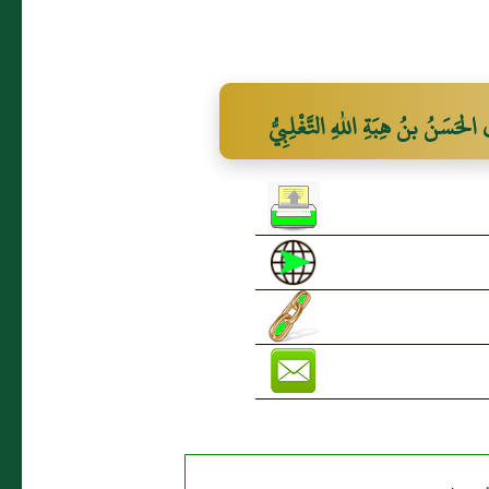
حَسَنُ بنُ هِبَةِ اللهِ التَّغْلِبِيُّ