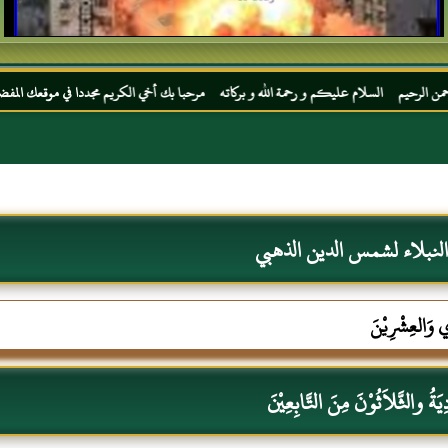
ام عليكم و رحمة الله و بركاته مرحبا بك أخي الكريم مجددا في موقعك المفضل المحجة البيضاء
لنبلاء لشمس الدين الذهبي
ِي وَالعِشْرِيْنَ
ِيَةُ والثَّلاَثُوْنَ مِنَ التَّابِعِيْنَ