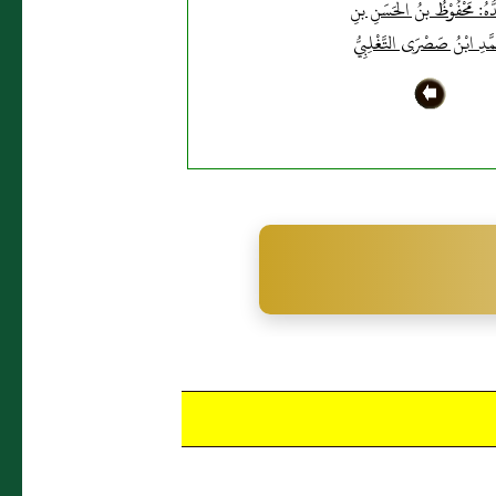
ُهُ: مَحْفُوْظُ بنُ الحَسَنِ بنِ
َمَّدِ ابْنُ صَصْرَى التَّغْلِبِيُّ