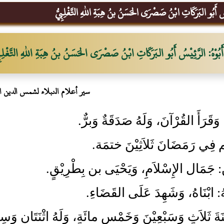
يْسُ أَبُو البَرَكَاتِ ابْنُ صَصْرَى الحَسَنُ بنُ هِبَةِ اللهِ التَّغْلِبِيُّ
أَبُوْهُ: الرَّئِيْسُ أَبُو البَرَكَاتِ ابْنُ صَصْرَى الحَسَنُ بنُ هِبَةِ اللهِ التَّغْلِبِ
سير أعلام النبلاء لشمس الدين ا
، وَقَرَأَ القُرْآنَ، وَلَهُ صَدَقَةٌ وَبرٌّ.
ِم فِي رَمَضَانَ ثَلاَثِيْنَ ختمَة.
 جَمَال الإِسْلاَمِ، وَيَحْيَى بن بِطْرِيْقٍ.
: ابْنَاهُ، وَشَهِدَ عَلَى القَضَاءِ.
 ثَلاَثٍ وَسَبْعِيْنَ وَخَمْسِ مائَةٍ، وَلَهُ اثْنَتَانِ وَسِتُّوْنَ