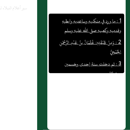
سير أعلام النبلاء 
1 : ما ورد في منكبيه وساعديه وإبطيه
وقدميه وكعبيه صلى الله عليه وسلم
2 : وَمِنْ طَبَقَتِهِ: عُثْمَانُ بنُ عَبْدِ الرَّحْمَنِ
الجُمَحِيُّ
3 : ثم دخلت سنة إحدى وخسمين
وستمائة
4 : فصل في غزوة دُومَة الجندل
5 : ثم دخلت سنة ثلاث وستين ومائة
6 : حديث آخر في هذه القصة
7 : كتاب الوفود
8 : سادساً: من نتائج الفتوحات العمرية: