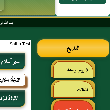
بسم الله الرحمن الرحيم السل
Safha Test
التاريخ
سير أعلام ا
الدروس و الخطب
المُجَلَّدُ الحَاد
المقالات
الطَّبَقَةُ الحِاد
دروس صوتية عن الحبر