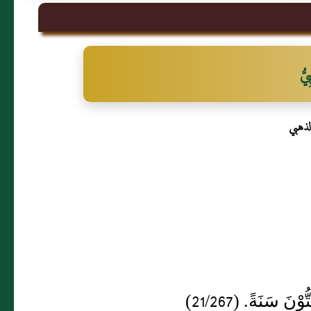
يُّ
لذهبي
 سَنَةً. (21/267)