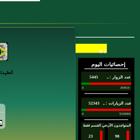
++
العقيدة