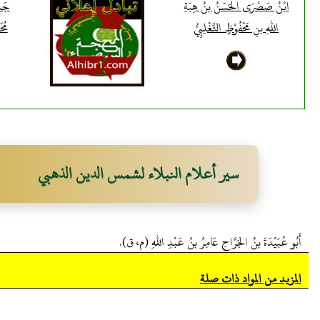
ابْنُ صَصْرَى الحَسَنُ بنُ هِبَةِ
جَدّ
اللهِ بنِ مَحْفُوْظٍ التَّغْلِبِيُّ
مُح
سير أعلام النبلاء لشمس الدين الذهبي
أَبُو عُبَيْدَةَ بنُ الجَرَّاحِ عَامِرُ بنُ عَبْدِ اللهِ (م، ق).
المزيد من المواد ذات صلة