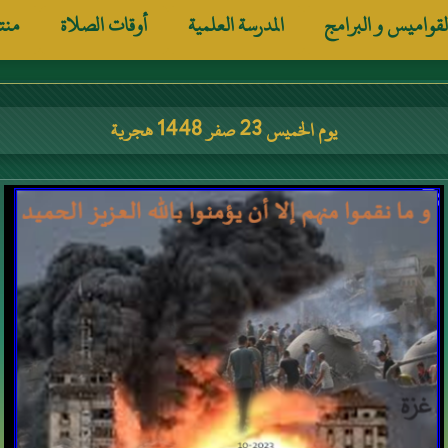
لقواميس و البرامج
المدرسة العلمية
أوقات الصلاة
منت
يوم الخميس 23 صفر 1448 هجرية