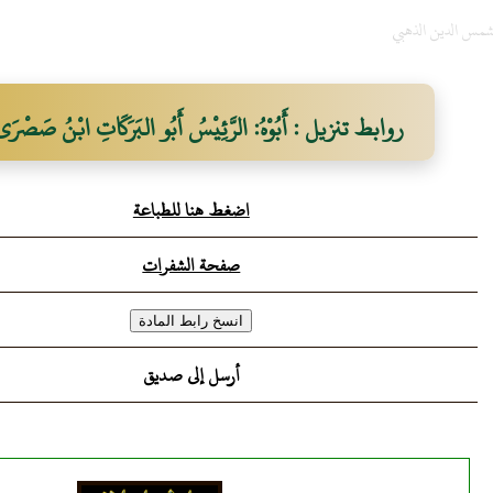
لشمس الدين الذهبي
روابط تنزيل : أَبُوْهُ: الرَّئِيْسُ أَبُو البَرَكَاتِ ابْنُ صَصْرَى ال
اضغط هنا للطباعة
صفحة الشفرات
أرسل إلى صديق