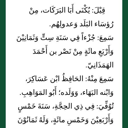
قِيْلَ: يُكْنَى أَبَا البَرَكَات، مِنْ
رُؤسَاء البَلَد وَعدولِهُم.
سَمِعَ: جُزْءاً فِي سَنَةِ سِتٍّ وَثَمَانِيْنَ
وَأَرْبَعِ مائَةٍ مِنْ نَصْر بن أَحْمَدَ
الهَمَذَانِيّ.
سَمِعَ مِنْهُ: الحَافِظُ ابْن عَسَاكِرَ،
وَابْنه البَهَاء، وَوَلَده؛ أَبُو المَوَاهِبِ.
تُوُفِّيَ: فِي ذِي الحِجَّةِ، سَنَةَ خَمْسٍ
وَأَرْبَعِيْنَ وَخَمْسِ مائَةٍ، وَلَهُ ثَمَانُوْنَ