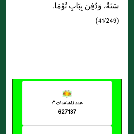
سَنَةً، وَدُفِنَ بِبَابِ تُوْمَا.
(41/249)
عدد المشاهدات *:
627137