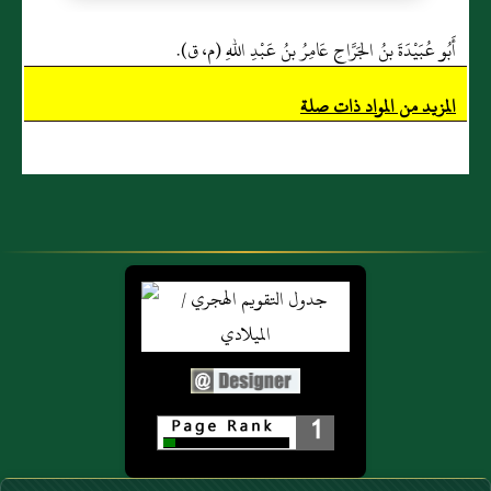
أَبُو عُبَيْدَةَ بنُ الجَرَّاحِ عَامِرُ بنُ عَبْدِ اللهِ (م، ق).
المزيد من المواد ذات صلة
1