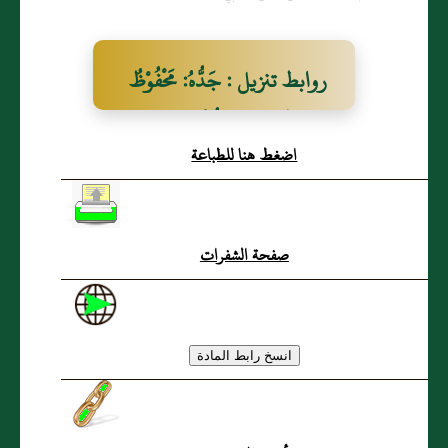
روابط تنزيل : جَدُّهُ: مَحْفُوْظُ
بنُ الحَسَنِ بنِ مُحَمَّدِ ابْنُ
اضغط هنا للطباعة
صَصْرَى التَّغْلِبِيُّ
صفحة الشفرات