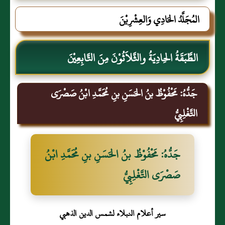
المُجَلَّدُ الحَادِي وَالعِشْرِيْنَ
الطَّبَقَةُ الحِادِيَةُ والثَّلاَثُوْنَ مِنَ التَّابِعِيْنَ
جَدُّهُ: مَحْفُوْظُ بنُ الحَسَنِ بنِ مُحَمَّدِ ابْنُ صَصْرَى
التَّغْلِبِيُّ
جَدُّهُ: مَحْفُوْظُ بنُ الحَسَنِ بنِ مُحَمَّدِ ابْنُ
صَصْرَى التَّغْلِبِيُّ
سير أعلام النبلاء لشمس الدين الذهبي