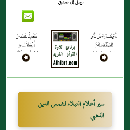
أرسل إلى صديق
أَبُوْهُ: الرَّئِيْسُ أَبُو
طُغْرِلُ شَاه بنُ
البَرَكَاتِ ابْنُ
أَرْسَلاَنَ بنِ
صَصْرَى الحَسَنُ
طُغْرِلَ بنِ مُحَمَّدٍ
بنُ هِبَةِ اللهِ
التُّرْكِيُّ
التَّغْلِبِيُّ
سير أعلام النبلاء لشمس الدين
الذهبي