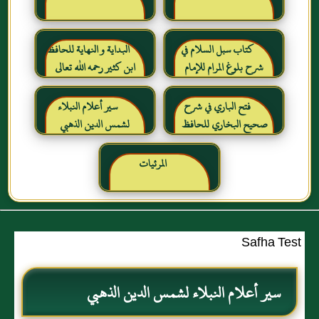
كتاب سبل السلام في
البداية و النهاية للحافظ
شرح بلوغ المرام للإمام
ابن كثير رحمه الله تعالى
الصنعاني رحمه الله
فتح الباري في شرح
سير أعلام النبلاء
صحيح البخاري للحافظ
لشمس الدين الذهبي
ابن حجر العسقلاني
المرئيات
Safha Test
سير أعلام النبلاء لشمس الدين الذهبي