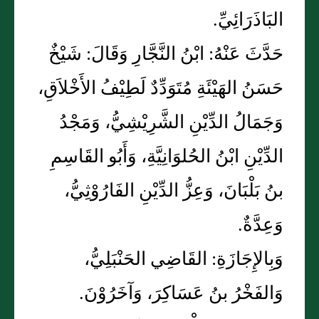
البَاذَرَائِيِّ.
حَدَّثَ عَنْهُ: ابْنُ النَّجَّارِ وَقَالَ: شَيْخٌ
حَسَنُ الهَيْئَةِ مُتَوَدِّدٌ لَطِيْفُ الأَخْلاَقِ،
وَجَمَالُ الدِّيْنِ الشَّرِيْشِيُّ، وَمَجْدُ
الدِّيْنِ ابْنُ الحُلوَانِيَّةِ، وَأَبُو القَاسِمِ
بنُ بَلْبَانَ، وَعِزُّ الدِّيْنِ الفَارُوْثِيُّ،
وَعِدَّةٌ.
وَبِالإِجَازَةِ: القَاضِي الحَنْبَلِيُّ،
وَالفَخْرُ بنُ عَسَاكِرَ، وَآخَرُوْنَ.