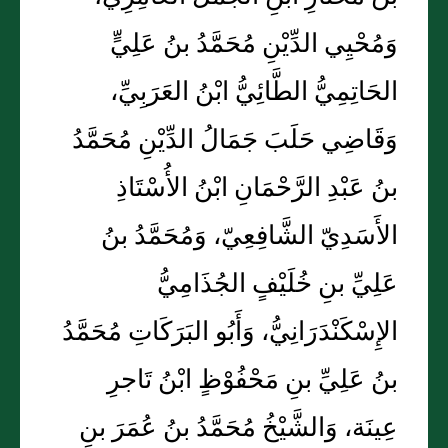
وَمُحْيِي الدِّيْنِ مُحَمَّدُ بنُ عَلِيٍّ
الحَاتِمِيُّ الطَّائِيُّ ابْنُ العَرَبِيِّ،
وَقَاضِي حَلَبَ جَمَالُ الدِّيْنِ مُحَمَّدُ
بنُ عَبْدِ الرَّحْمَانِ ابْنُ الأُسْتَاذِ
الأَسَدِيّ الشَّافِعِيّ، وَمُحَمَّدُ بنُ
عَلِيِّ بنِ خُلَيْفٍ الجُذَامِيُّ
الإِسْكَنْدَرَانِيُّ، وَأَبُو البَرَكَاتِ مُحَمَّدُ
بنُ عَلِيِّ بنِ مَحْفُوْظٍ ابْنُ تَاجرِ
عِينَة، وَالشَّيْخُ مُحَمَّدُ بنُ عُمَرَ بنِ