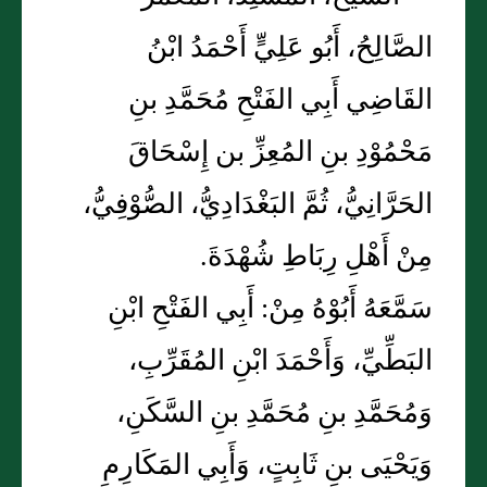
الصَّالِحُ، أَبُو عَلِيٍّ أَحْمَدُ ابْنُ
القَاضِي أَبِي الفَتْحِ مُحَمَّدِ بنِ
مَحْمُوْدِ بنِ المُعِزِّ بن إِسْحَاقَ
الحَرَّانِيُّ، ثُمَّ البَغْدَادِيُّ، الصُّوْفِيُّ،
مِنْ أَهْلِ رِبَاطِ شُهْدَةَ.
سَمَّعَهُ أَبُوْهُ مِنْ: أَبِي الفَتْحِ ابْنِ
البَطِّيِّ، وَأَحْمَدَ ابْنِ المُقَرِّبِ،
وَمُحَمَّدِ بنِ مُحَمَّدِ بنِ السَّكَنِ،
وَيَحْيَى بنِ ثَابِتٍ، وَأَبِي المَكَارِمِ