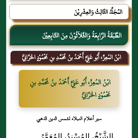
المُجَلَّدُ الثَّالِثُ وَالعِشْرِيْنَ
الطَّبَقَةُ الرَّابِعَةُ وَالثَّلاَثُوْنَ مِنَ التَّابِعِيْنَ
ابْنُ المُعِزِّ، أَبُو عَلِيٍّ أَحْمَدُ بنُ مُحَمَّدِ بنِ مَحْمُوْدٍ الحَرَّانِيُّ
ابْنُ المُعِزِّ، أَبُو عَلِيٍّ أَحْمَدُ بنُ مُحَمَّدِ بنِ
مَحْمُوْدٍ الحَرَّانِيُّ
سير أعلام النبلاء لشمس الدين الذهبي
الشَّيْخُ، المُسْنِدُ، المُعَمَّرُ