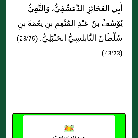
أَبِي العَجَائِزِ الدِّمَشْقِيُّ، وَالتَّقِيُّ
يُوْسُفُ بنُ عَبْدِ المُنْعِمِ بنِ نِعْمَةَ بنِ
سُلْطَانَ النَّابلسِيُّ الحَنْبَلِيُّ. (23/75)
(43/73)