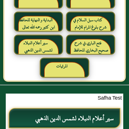
كتاب سبل السلام في
البداية و النهاية للحافظ
شرح بلوغ المرام للإمام
ابن كثير رحمه الله تعالى
الصنعاني رحمه الله
فتح الباري في شرح
سير أعلام النبلاء
صحيح البخاري للحافظ
لشمس الدين الذهبي
ابن حجر العسقلاني
المرئيات
Safha Test
سير أعلام النبلاء لشمس الدين الذهبي