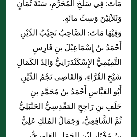
مَاتَ: فِي سَلْخِ المُحَرَّمِ، سَنَةَ ثَمَانٍ
وَثَلاَثِيْنَ وَسِتِّ مائَةٍ.
وَفِيْهَا مَاتَ: الصَّاحِبُ نَجِيْبُ الدِّيْنِ
أَحْمَدُ بنُ إِسْمَاعِيْلَ بنِ فَارِسٍ
التَّمِيْمِيُّ الإِسْكَنْدَرَانِيُّ وَالِدُ الكَمَالِ
شَيْخِ القُرَّاءِ، وَالقَاضِي نَجْمُ الدِّيْنِ
أَبُو العَبَّاسِ أَحْمَدُ بنُ مُحَمَّدِ بنِ
خَلَفِ بنِ رَاجِحٍ المَقْدِسِيُّ الحَنْبَلِيُّ
ثُمَّ الشَّافِعِيُّ، وَجَمَالُ المُلكِ عَلِيُّ
بنُ مُخْتَارِ ابْنِ الجَمَل العَامِرِيُّ،