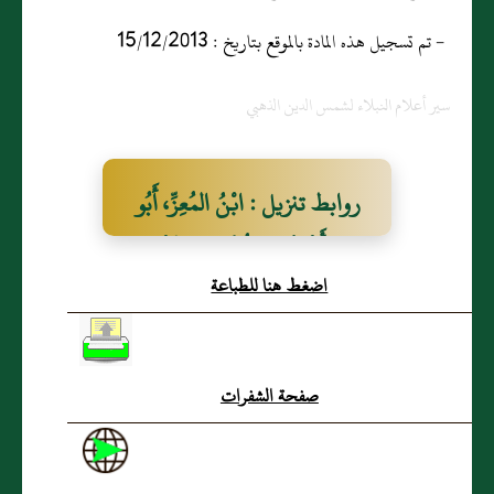
- تم تسجيل هذه المادة بالموقع بتاريخ : 15/12/2013
سير أعلام النبلاء لشمس الدين الذهبي
روابط تنزيل : ابْنُ المُعِزِّ، أَبُو
عَلِيٍّ أَحْمَدُ بنُ مُحَمَّدِ بنِ مَحْمُوْدٍ
اضغط هنا للطباعة
الحَرَّانِيُّ
صفحة الشفرات