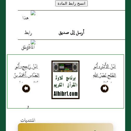
أرسل إلى صديق
ابْنُ الأَثِيْرِ، أَبُو
ابْنُ رَاجِحٍ، أَبُو
الفَتْحِ نَصْرُ اللهِ
العَبَّاسِ أَحْمَدُ بنُ
بنُ مُحَمَّدِ بنِ
مُحَمَّدِ بنِ خَلَفٍ
مُحَمَّدٍ الشَّيْبَانِيُّ
المَقْدِسِيُّ