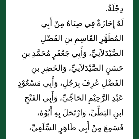
دِجْلَةُ.
لَهُ إِجَازَةٌ فِي صِبَاهُ مِنْ أَبِي
المُطَهَّرِ القَاسِمِ بنِ الفَضْلِ
الصَّيْدَلاَنِيِّ، وَأَبِي جَعْفَرٍ مُحَمَّدِ بنِ
حَسَنٍ الصَّيْدَلاَنِيِّ، وَالخَضِرِ بنِ
الفَضْلِ عُرِفَ بِرَجُلٍ، وَأَبِي مَسْعُوْدٍ
عَبْدِ الرَّحِيْمِ الحَاجِّيِّ، وَأَبِي الفَتْحِ
ابنِ البَطِّيِّ، وَارْتَحَلَ بِهِ أَبُوْهُ،
فَسَمِعَ مِنْ أَبِي طَاهِرٍ السِّلَفِيِّ،