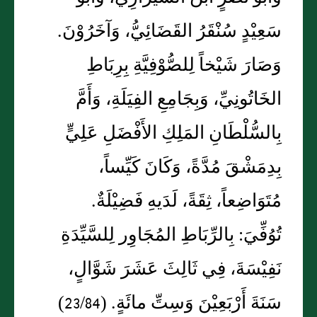
سَعِيْدٍ سُنْقَرُ القَضَائِيُّ، وَآخَرُوْنَ.
وَصَارَ شَيْخاً لِلصُّوْفِيَّةِ بِرِبَاطِ
الخَاتُونِيِّ، وَبِجَامِعِ الفِيَلَةِ، وَأَمَّ
بِالسُّلْطَانِ المَلِكِ الأَفْضَلِ عَلِيٍّ
بِدِمَشْقَ مُدَّةً، وَكَانَ كَيِّساً،
مُتَوَاضِعاً، ثِقَةً، لَدَيهِ فَضِيْلَةٌ.
تُوُفِّيَ: بِالرِّبَاطِ المُجَاوِر لِلسَّيِّدَةِ
نَفِيْسَةَ، فِي ثَالِثَ عَشَرَ شَوَّالٍ،
سَنَةَ أَرْبَعِيْنَ وَسِتِّ مائَةٍ. (23/84)