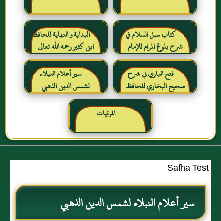
كتاب سبل السلام في
البداية و النهاية للحافظ
شرح بلوغ المرام للإمام
ابن كثير رحمه الله تعالى
الصنعاني رحمه الله
فتح الباري في شرح
سير أعلام النبلاء
صحيح البخاري للحافظ
لشمس الدين الذهبي
ابن حجر العسقلاني
المرئيات
Safha Test
سير أعلام النبلاء لشمس الدين الذهبي