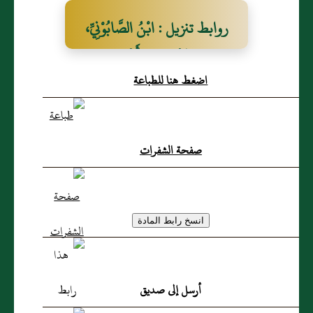
روابط تنزيل : ابْنُ الصَّابُوْنِيِّ،
عَلِيُّ بنُ مَحْمُوْدِ بنِ أَحْمَدَ
اضغط هنا للطباعة
المَحْمُوْدِيُّ
صفحة الشفرات
أرسل إلى صديق