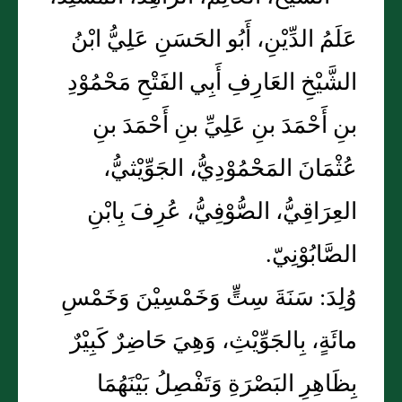
عَلَمُ الدِّيْنِ، أَبُو الحَسَنِ عَلِيُّ ابْنُ
الشَّيْخِ العَارِفِ أَبِي الفَتْحِ مَحْمُوْدِ
بنِ أَحْمَدَ بنِ عَلِيِّ بنِ أَحْمَدَ بنِ
عُثْمَانَ المَحْمُوْدِيُّ، الجَوِّيْثيُّ،
العِرَاقِيُّ، الصُّوْفِيُّ، عُرِفَ بِابْنِ
الصَّابُوْنِيّ.
وُلِدَ: سَنَةَ سِتٍّ وَخَمْسِيْنَ وَخَمْسِ
مائَةٍ، بِالجَوِّيْثِ، وَهِيَ حَاضِرٌ كَبِيْرٌ
بِظَاهِرِ البَصْرَةِ وَتَفْصِلُ بَيْنَهُمَا