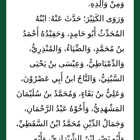
وَمِنْ وَالِدِهِ.
وَرَوَى الكَثِيْرَ؛ حَدَّثَ عَنْهُ: ابْنُهُ
المُحَدِّثُ أَبُو حَامِدٍ، وَحَفِيْدُهُ أَحْمَدُ
بنُ مُحَمَّدٍ، وَالضِّيَاءُ، وَالمُنْذِرِيُّ،
وَالدِّمْيَاطِيُّ، وَعِيْسَى بنُ يَحْيَى
السَّبْتِيُّ، وَالتَّاجُ ابنُ أَبِي عَصْرُوْنَ،
وَعَلِيُّ بنُ بَقَاءٍ، وَمُحَمَّدُ بنُ سُلَيْمَانَ
المَشْهَدِيُّ، وَأَخُوْهُ عَبْدُ الرَّحْمَانِ،
وَجَمَالُ الدِّيْنِ مُحَمَّدُ ابْنُ السَّقَطِيِّ،
وَأَبُو نَصْرٍ ابْنُ الشِّيْرَازِيِّ، وَأَبُو