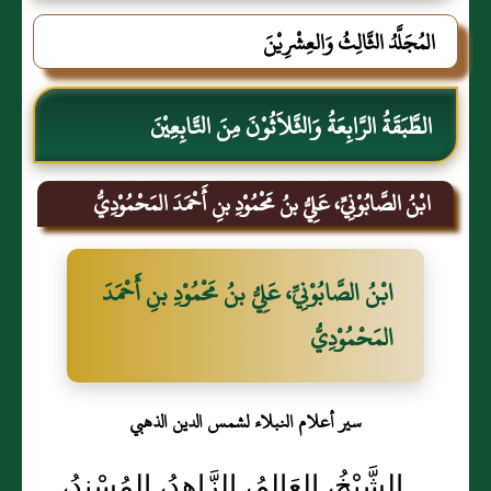
المُجَلَّدُ الثَّالِثُ وَالعِشْرِيْنَ
الطَّبَقَةُ الرَّابِعَةُ وَالثَّلاَثُوْنَ مِنَ التَّابِعِيْنَ
ابْنُ الصَّابُوْنِيِّ، عَلِيُّ بنُ مَحْمُوْدِ بنِ أَحْمَدَ المَحْمُوْدِيُّ
ابْنُ الصَّابُوْنِيِّ، عَلِيُّ بنُ مَحْمُوْدِ بنِ أَحْمَدَ
المَحْمُوْدِيُّ
سير أعلام النبلاء لشمس الدين الذهبي
الشَّيْخُ، العَالِمُ، الزَّاهِدُ، المُسْنِدُ،