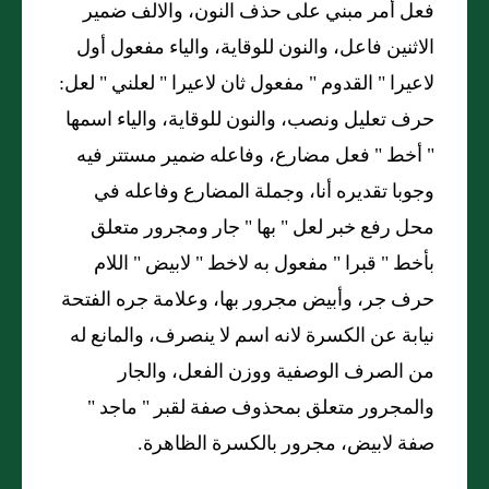
فعل أمر مبني على حذف النون، والالف ضمير
الاثنين فاعل، والنون للوقاية، والياء مفعول أول
لاعيرا
"
القدوم
"
مفعول ثان لاعيرا
"
لعلني
"
لعل:
حرف تعليل ونصب، والنون للوقاية، والياء اسمها
"
أخط
"
فعل مضارع، وفاعله ضمير مستتر فيه
وجوبا تقديره أنا، وجملة المضارع وفاعله في
محل رفع خبر لعل
"
بها
"
جار ومجرور متعلق
بأخط
"
قبرا
"
مفعول به لاخط
"
لابيض
"
اللام
حرف جر، وأبيض مجرور بها، وعلامة جره الفتحة
نيابة عن الكسرة لانه اسم لا ينصرف، والمانع له
من الصرف الوصفية ووزن الفعل، والجار
والمجرور متعلق بمحذوف صفة لقبر
"
ماجد
"
صفة لابيض، مجرور بالكسرة الظاهرة.