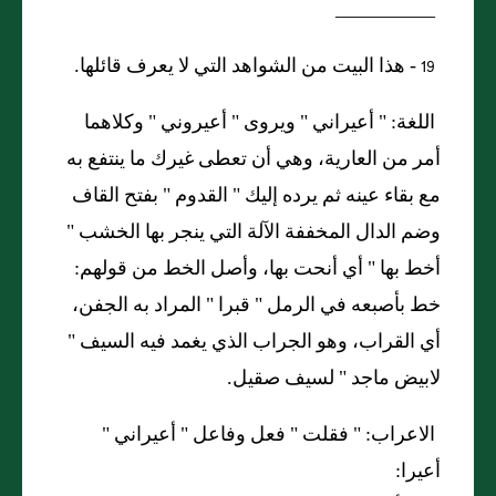
__________
19 -
هذا البيت من الشواهد التي لا يعرف قائلها.
اللغة: "
أعيراني
"
ويروى
"
أعيروني
"
وكلاهما
أمر من العارية، وهي أن تعطى غيرك ما ينتفع به
مع بقاء عينه ثم يرده إليك
"
القدوم
"
بفتح القاف
وضم الدال المخففة الآلة التي ينجر بها الخشب
"
أخط بها
"
أي أنحت بها، وأصل الخط من قولهم
:
خط بأصبعه في الرمل
"
قبرا
"
المراد به الجفن،
أي القراب، وهو الجراب الذي يغمد فيه السيف
"
لابيض ماجد
"
لسيف صقيل
.
الاعراب: "
فقلت
"
فعل وفاعل
"
أعيراني
"
أعيرا: