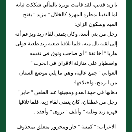
يا زيد قدني، لقد قامت نويرة بالمآلي شككت ثيابه
لما التقينا بمطرد المهزة كالخلال "
مزيد
"
بفتح
الميم وسكون الزاي:
رجل من بني أسد، وكان يتمنى لقاء زيد ويزعم أنه
إلى لقيه نال منه، فلما تلاقيا طعنه زيد طعنة فولى
هاربا
"
أخا ثقة
"
أي صاحب وثوق في نفسه
واصطبار على منازلة الاقران في الحرب
"
العوالي
"
جمع عالية، وهي ما يلي موضع السنان
من الرمح، واختلافها:
ذهابها في جهة العدو ومجيئها عند الطعن
"
جابر
"
رجل من غطفان، كان يتمنى لقاء زيد، فلما تلاقيا
قهره زيد وغلبه
"
وأتلف
"
يروى
"
وأفقد .
الاعراب: "
كمنية
"
جار ومجرور متعلق بمحذوف