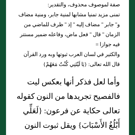
صفة لموصوف محذوف، والتقدير:
تمنى مزيد تمنيا مشابها لمنية جابر، ومنية مضاف
و
"
جابر
"
مضاف إليه
"
إذ
"
ظرف للماضي من
الزمان
"
قال
"
فعل ماض، وفاعله ضمير مستتر
فيه جوازا =
والكثير في لسان العرب ثبوتها وبه ورد القرآن
قال الله تعالى
: {
يَا لَيْتَنِي كُنْتُ مَعَهُمْ
}
وأما لعل فذكر أنها بعكس ليت
فالفصيح تجريدها من النون كقوله
تعالى حكاية عن فرعون: {
لَعَلِّي
أَبْلُغُ الأَسْبَابَ
}
ويقل ثبوت النون