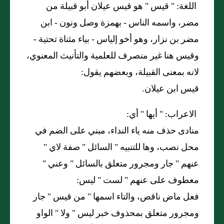
اللغة: "
قيس
"
هو قيس عيلان أبو قبيلة من
مضر، واسمه الناس - بهمزة وصل ونون - ابن
مضر بن نزار، وهو أخو إلياس - بياء مثناة تحتية -
وقيس هنا غير منصرف للعلمية والتأنيث المعنوي،
لانه بمعنى القبيلة، وبعضهم يقول:
قيس ابن عيلان.
الاعراب: "
أيها
"
أي:
منادى حذف منه ياء النداء، مبني على الضم في
محل نصب، وها للتنبيه
"
السائل
"
صفة لاي
"
عنهم
"
جار ومجرور متعلق بالسائل
"
وعني
"
معطوف على عنهم
"
لست
"
ليس:
فعل ماض ناقص، والتاء اسمها
"
من قيس
"
جار
ومجرور متعلق بمحذوف خبر ليس
"
ولا
"
الواو