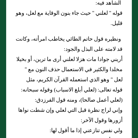
الشاهد فيه:
قوله "
لعلني
"
حيث جاء بنون الوقاية مع لعل، وهو
قليل.
ونظيره قول حاتم الطائي يخاطب امرأته، وكانت
قد لامته على البذل والجود:
أريني جوادا مات هزلا لعلني أرى ما ترين، أو بخيلا
مخلدا والكثير في الاستعمال حذف النون مع "
لعل
"
وهو الذي استعمله القرآن الكريم، مثل
قوله تعالى
: (
لعلي أبلغ الاسباب
)
وقوله سبحانه
:
(
لعلي أعمل صالحا
)
، ومنه قول الفرزدق:
وإني لراج نظرة قبل التي لعلي وإن شطت نواها
أزورها وقول الآخر:
ولي نفس تنازعني إذا ما أقول لها: