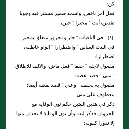
كن:
فعل أمر ناقص، واسمه ضمير مستتر فيه وجوبا
تقديره أنت
"
مخيرا
"
خبره.
(3) "
في الباقيات
"
جار ومجرور متعلق بمخير
في البيت السابق
"
واضطرارا
"
الواو عاطفة،
اضطرارا:
مفعول لاجله
"
خففا
"
فعل ماض، والالف للاطلاق
"
مني
"
قصد لفظه:
مفعول به لخفف
"
وعني
"
قصد لفظه أيضا:
معطوف على مني =
ذكر في هذين البيتين حكم نون الوقاية مع
الحروف فذكر ليت وأن نون الوقاية لا تحذف منها
إلا نذورا كقوله: