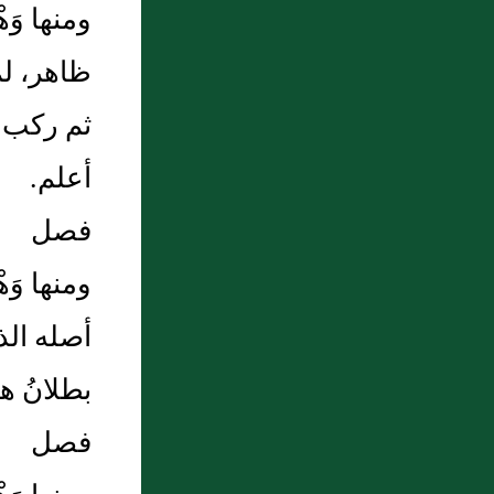
ومنها وَ
ظاهر، لم
ثم ركب نا
أعلم.
فصل
ومنها وَه
أصله الذى
بطلانُ ه
فصل