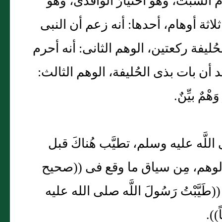
َ السبت، وهو اختيارُ الواقدى، وهو
اثة أوهام، أحدها: أنه زعم أن النبى
ليفة ركعتين، الوهم الثانى: أنه أحرم
د أن بات بذى الحُليفة، الوهم الثالث:
مٌ بيِّنٌ.
للَّه عليه وسلم، تطيَّب هُناكَ قبل
لوهم، مِن سياق ما وقع فى ((صحيح
َّبْتُ رَسُولَ اللَّه صلى الله عليه
)).