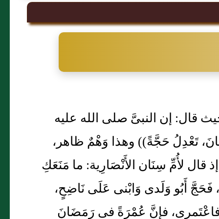
ث قال: إن النبىَّ صلى الله عليه
، تَعْدِلُ حَجَّةً)) وهذا وَهْمٌ ظاهر،
لأُمِّ سِنَان الأَنْصَارِية: ما مَنَعَكِ
، فَحَجَّ أَبُو وَلَدى وَابْنى عَلَى نَاضِحٍ،
نُ، فاعْتَمرى، فإنَّ عُمْرَةً فى رَمَضَانَ