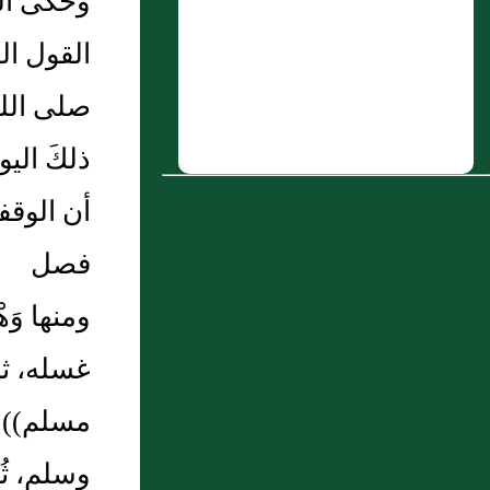
وحكى الط
6 : محمد بن أُبَي بن كَعب الأَنصاري يُكنى
القول ال
أَبَا معاذ
صلى الله
7 : حبيب بن يزيد
ذلكَ اليو
8 : هل الركوع الذي يفوت معه التدارك
مجرد الإنحناء؟
أن الوقفة
9 : بشر بن يزيد بن الأزهر النيسابوري
فصل
10 : محمد بن حجر
ومنها وَه
غسله، ثم
مسلم)) فى
وسلم، ثُمَّ