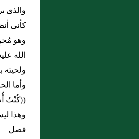
والذى يرد
كأنى أنظ
وهو مُحر
الله عليه
ولحيته ب
وأما الحد
((كُنْتُ أُ
وهذا ليس
فصل