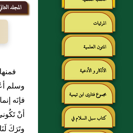
المجلد الثان
المرئيات
المتون العلمية
فمنها
الأذكار و الأدعية
وسلم أعْلَ
مجموع فتاوى ابن تيمية
فإنَه إنما
أنْ تَكُونى 
كتاب سبل السلام في
وتَرَكَ لَن