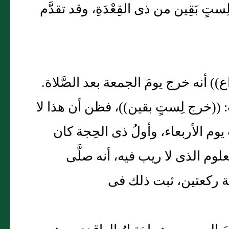
تٍ بَقِين من ذى القِعْدَةِ، وقد تقدَّم
)) أنه خرج يومَ الجمعة بعد الصَّلاة.
 ((خرج لِستٍ بقين))، فظن أن هذا لا
يوم الأربعاء، وأولُ ذى الحِجة كان
م الذى لا ريب فيه، أنه صلَّى
يفة ركعتين، ثبت ذلك فى