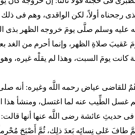
برى فى حَجته قولاً ثالثاً: إن خروجه كان يوم
ذى رجحناه أولاً، لكن الواقدى، وهم فى ذلك ثل
 عليه وسلم صلَّى يومَ خروجه الظهر بذى الحُ
مَ عَقيبَ صلاةِ الظهر، وإنما أحرم من الغد بع
 كانت يومَ السبت، وهذا لم يقلْه غيره، وهو وَهْ
ْمٌ للقاضى عياض رحمه اللَّه وغيره: أنه صلى ا
 غسل الطِّيب عنه لما اغتسل، ومنشأ هذا ا
 حديثِ عائشة رضى اللَّه عنها أنها قالت: ((طَي
 طافَ عَلى نِسائِه بَعدَ ذلِك، ثُمَّ أَصْبَحَ مُحْرِماً