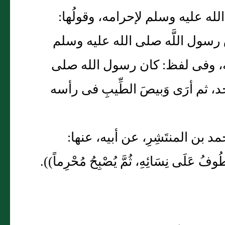
ى الله عليه وسلم لإحرامه، وقولُها:
ِق رسول اللَّه صلى الله عليه وسلم
امه، وفى لفظ: كان رسول الله صلى
د، ثم أرَى وَبيصَ الطِّيبِ فى رأسه
 بن المنتَشِرِ، عن أبيه، عنها:
 عَلَى نِسَائِهِ، ثُمَّ يُصْبِحُ مُحْرِماً)).