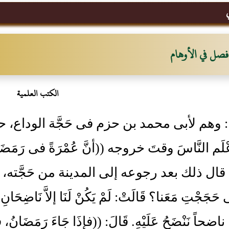
ي
فصل في الأوهام
الكتب العلمية
: وهم لأبى محمد بن حزم فى حَجَّة الوداع، حي
م النَّاسَ وقتَ خروجه ((أنَّ عُمْرَةً فى رَمَضَانَ
 قال ذلك بعد رجوعه إلى المدينة من حَجَّته، إذ قال 
حَجَجْتِ مَعَنا؟ قَالَتْ: لَمْ يَكُنْ لَنَا إلاَّ نَاضِحَانِ
َا ناضحاً نَنْضَحُ عَلَيْهِ. قَالَ: ((فإذَا جَاءَ رَمَضَا