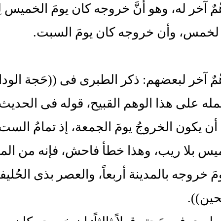
ْمٌ آخر له، وهو أنَّ خروجه كان يومَ الخميس لِس
 لخمس، وأن خروجه كان يومَ السبت.
ْمٌ آخر لبعضهم: ذكر الطبرى فى ((حَجة الوداع
له على هذا الوهم القبيح، قوله فى الحديث:
 أن يكون الخروجُ يومَ الجمعة، إذ تمامُ الست 
يس بلا ريب، وهذا خطأ فاحش، فإنه من المعلو
ومَ خروجه بالمدينة أربعاً، والعصر بذى الحُل
ين)).