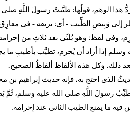
ُّ هذا الوهم، قولُها: طيَّبتُ رسولَ اللَّهِ صل
ر إلى وَبِيصِ الطِّيب - أى: بريقه - فى مفار
ِم، وفى لفظ: وهو يُلبِّى بعد ثلاثٍ من إحر
 وسلم إذا أراد أن يُحرم، تطيَّب بأطيبِ ما يج
عد ذلك، وكل هذه الألفاظ ألفاظُ الصحيح.
يثُ الذى احتج به، فإنه حديث إبراهيم بن محمد
طَيِّبُ رسولَ اللَّهِ صلى الله عليه وسلم، ثُمَّ يَطُوفُ
 فيه ما يمنع الطيب الثانى عند إحرامه.