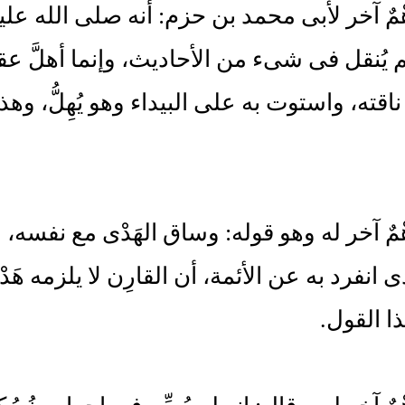
هْمٌ آخر لأبى محمد بن حزم: أنه صلى الله علي
 يُنقل فى شىء من الأحاديث، وإنما أهلَّ 
قته، واستوت به على البيداء وهو يُهِلُّ، وهذا 
ْمٌ آخر له وهو قوله: وساق الهَدْى مع نفسه، 
 انفرد به عن الأئمة، أن القارِن لا يلزمه هَدْ
ذا القول.