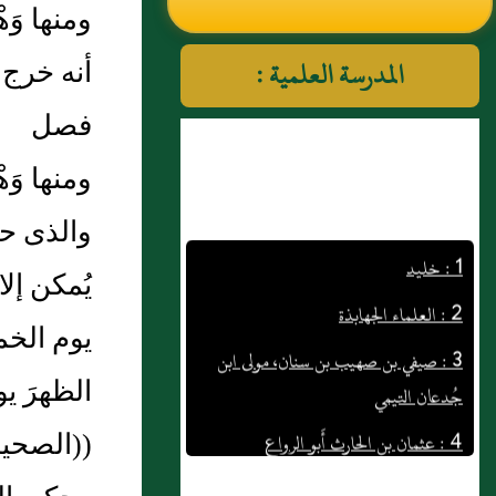
ومنها وَه
النووي رحمهم الله تعالى
أنه خرج
المدرسة العلمية :
فصل
ومنها وَه
والذى حم
1 : خليد
2 : العلماء الجهابذة
يُمكن إلا
3 : صيفي بن صهيب بن سنان، مولى ابن
يوم الخم
جُدعان التيمي
الظهرَ ي
4 : عثمان بن الحارث أَبو الرواع
((الصحيح
5 : باب الغسل : سئل:فيمن دخل الحمام
بلا مئزر مكشوف العورة؟