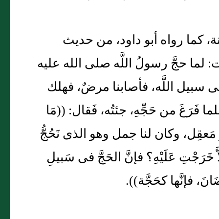
دينة، كما رواه أبو داود، من حديث
: لما حجَّ رسولُ اللَّه صلى الله عليه
فى سبيل اللَّه، فأصابنا مرضٌ، فهلك
َرَغَ من حَجِّهِ، جئتُه، فَقال: ((مَا
أبو مَعقِل، وكان لنا جمل وهو الذى نَحُجُّ
َجْتِ عَلَيْهِ؟ فإنَّ الحَجَّ فى سَبيلِ
ضَانَ، فإنَّها كحَجَّة)).