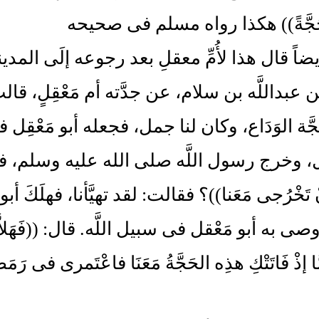
َجَّةً)) هكذا رواه مسلم فى صحيحه
يضاً قال هذا لأُمِّ معقلِ بعد رجوعه إلَى الم
بداللَّه بن سلام، عن جدَّته أم مَعْقِلٍ، قالت
ة الوَدَاع، وكان لنا جمل، فجعله أبو مَعْقِل 
ِل، وخرج رسول اللَّه صلى الله عليه وسلم، فلما ف
َنْ تَخْرُجى مَعَنا))؟ فقالت: لقد تهيَّأنا، فهلَكَ 
ى به أبو مَعْقل فى سبيل اللَّه. قال: ((فَهَلاَّ خَر
مَّا إذْ فَاتَتْكِ هذِه الحَجَّةُ مَعَنَا فاعْتَمرى فى رَمَ