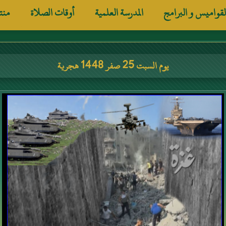
لقواميس و البرامج
المدرسة العلمية
أوقات الصلاة
منت
يوم السبت 25 صفر 1448 هجرية