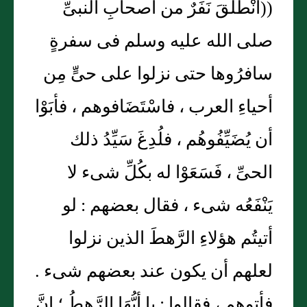
((انْطلَقَ نَفَرٌ من أصحابِ النبىِّ
صلى الله عليه وسلم فى سفرةٍ
سافرُوها حتى نزلوا على حىٍّ مِن
أحياءِ العرب ، فاسْتَضَافوهم ، فأبَوْا
أن يُضَيِّفُوهُم ، فلُدِغَ سَيِّدُ ذلك
الحىِّ ، فَسَعَوْا له بكُلِّ شىء لا
يَنْفَعُه شىء ، فقال بعضهم : لو
أتيتُم هؤلاءِ الرَّهطَ الذين نزلوا
لعلهم أن يكون عند بعضهم شىء .
فأتوهم ، فقالوا : يا أيُّهَا الرَّهطُ ؛ إنَّ