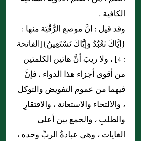
الكافية .
وقد قيل : إنَّ موضع الرُّقْيَة منها :
{إيَّاكَ نَعْبُدُ وَإيَّاكَ نَسْتَعِينُ}[الفاتحة
: 4] ، ولا ريبَ أنَّ هاتين الكلمتين
من أقوى أجزاء هذا الدواء ، فإنَّ
فيهما من عموم التفويض والتوكل
، والالتجاء والاستعانة ، والافتقارِ
والطلبِ ، والجمع بين أعلى
الغايات ، وهى عبادةُ الربِّ وحده ،