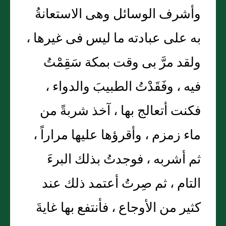
وأشرف الوسائل وهى الاستعانةُ
به على عبادته ما ليس فى غيرها ،
ولقد مرَّ بى وقت بمكة سَقِمْتُ
فيه ، وفَقَدْتُ الطبيبَ والدواء ،
فكنت أتعالج بها ، آخذ شربةً من
ماء زمزم ، وأقرؤها عليها مراراً ،
ثم أشربه ، فوجدتُ بذلك البرءَ
التام ، ثم صِرتُ أعتمد ذلك عند
كثير من الأوجاع ، فأنتفع بها غايةَ