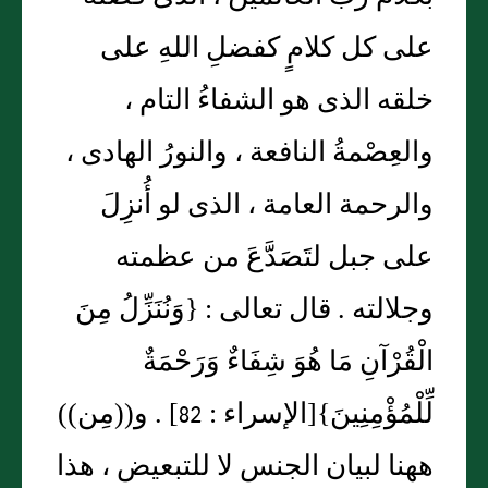
على كل كلامٍ كفضلِ اللهِ على
خلقه الذى هو الشفاءُ التام ،
والعِصْمةُ النافعة ، والنورُ الهادى ،
والرحمة العامة ، الذى لو أُنزِلَ
على جبل لتَصَدَّعَ من عظمته
وجلالته . قال تعالى : {وَنُنَزِّلُ مِنَ
الْقُرْآنِ مَا هُوَ شِفَاءٌ وَرَحْمَةٌ
لِّلْمُؤْمِنِينَ}[الإسراء : 82] . و((مِن))
ههنا لبيان الجنس لا للتبعيض ، هذا