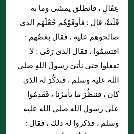
عِقَالٍ ، فانطلق يمشى وما به
قَلَبَةٌ، قال : فأوفَوْهُم جُعْلَهُم الذى
صالحوهم عليه ، فقال بعضُهم :
اقتسِمُوا ، فقال الذى رَقَى : لا
تفعلوا حتى نأتىَ رسولَ اللهِ صلى
الله عليه وسلم ، فنذكُرَ له الذى
كان ، فننظُرَ ما يأمرُنا ، فَقَدِمُوا
على رسول الله صلى الله عليه
وسلم ، فذكروا له ذلك ، فقال :