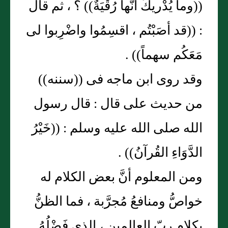
((وما يُدْريكَ أنَّها رُقْيَةٌ)) ؟ ، ثم قال
: ((قد أصَبْتُم ، اقسِمُوا واضْرِبوا لى
مَعَكُم سهماً)) .
وقد روى ابن ماجه فى ((سننه))
من حديث على قال : قال رسول
الله صلى الله عليه وسلم : ((خَيْرُ
الدَّوَاءِ القُرآنُ)) .
ومن المعلوم أنَّ بعض الكلام له
خواصُّ ومنافعُ مُجرَّبة ، فما الظنُّ
بكلام ربّ العالمين ، الذى فَضْلُهُ