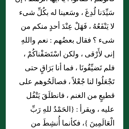
سَيِّدَنا لُدِغَ ، وسَعينا له بكُلِّ شىء
لا يَنْفَعُهُ ، فَهَلْ عِنْدَ أحدٍ منكم من
شىء ؟ فقال بعضُهم : نعم واللهِ
إنى لأَرْقى ، ولكن اسْتَضَفْناكُمْ ،
فلم تَضيِّفُونَا ، فما أنا بَرَاقٍ حتى
تَجْعَلُوا لنا جُعْلاً ، فصالَحُوهم على
قطيعٍ من الغنم ، فانطلَقَ يَتْفُل
عليه ، ويقرأ : {الحَمْدُ للهِ رَبِّ
الْعَالَمِينَ }، فكأنما أُنشِطَ من