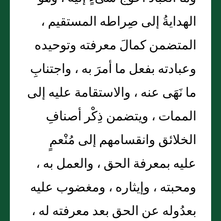
الهدايةُ إلى صِراطه المستقيم ،
المتضمن كمالَ معرفته وتوحيده
وعبادته بفعل ما أمرَ به ، واجتنابِ
ما نَهَى عنه ، والاستقامة عليه إلى
الممات ، ويتضمن ذِكْر أصنافِ
الخلائق وانقسامهم إلى مُنْعمٍ
عليه بمعرفة الحق ، والعمل به ،
ومحبته ، وإيثاره ، ومغضوب عليه
بعدُوله عن الحق بعد معرفته له ،