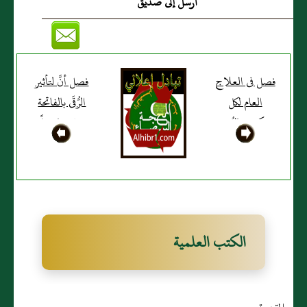
أرسل إلى صديق
فصل فى العلاج
فصل أنَّ لتأثير
العام لكل
الرُّقَى بالفاتحة
شكوى بالرُّقية
وغيرها سراً
الإلهية
بديعاً فى علاج
ذواتِ السُّموم
الكتب العلمية