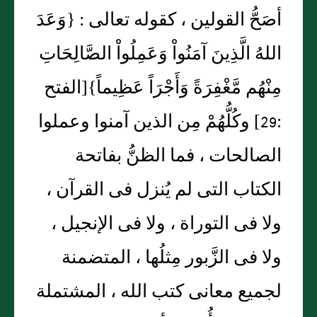
أصَحُّ القولين ، كقوله تعالى : {وَعَدَ
اللهُ الَّذِينَ آمَنُواْ وَعَمِلُواْ الصَّالِحَاتِ
مِنْهُم مَّغْفِرَةً وَأَجْرَاً عَظِيماً}[الفتح
:29] وكُلُّهُمْ مِن الذين آمنوا وعملوا
الصالحات ، فما الظنُّ بفاتحة
الكتاب التى لم يُنزل فى القرآن ،
ولا فى التوراة ، ولا فى الإنجيل ،
ولا فى الزَّبور مِثلُها ، المتضمنة
لجميع معانى كتب الله ، المشتملة