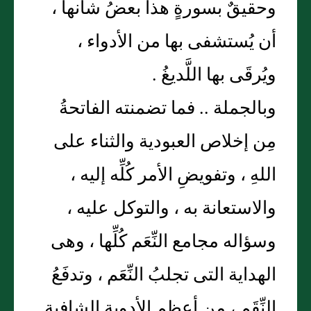
وحقيقٌ بسورةٍ هذا بعضُ شأنها ،
أن يُستشفى بها من الأدواء ،
ويُرقَى بها اللَّديغُ .
وبالجملة .. فما تضمنته الفاتحةُ
مِن إخلاص العبودية والثناء على
اللهِ ، وتفويضِ الأمر كُلِّه إليه ،
والاستعانة به ، والتوكل عليه ،
وسؤاله مجامع النِّعَم كُلِّها ، وهى
الهداية التى تجلبُ النِّعَم ، وتدفَعُ
النِّقَم ، من أعظم الأدوية الشافية