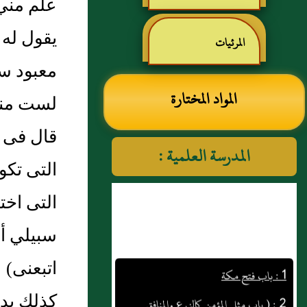
علم مني 
رياض الصالحين للإمام
يقول له 
المرئيات
معبود سو
النووي رحمهم الله تعالى
المواد المختارة
لست منهم
قال فى ش
المدرسة العلمية :
التى تكو
التى اخت
سبيلي أد
1 : باب فتح مكة
اتبعنى) 
2 : ( باب مثل المؤمن كالزرع والمنافق
كذلك يدع
والكافر كالأرزة )