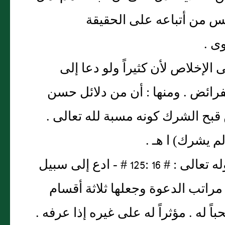
يس من أتباعه على الحقيقة
ى .
 الإخلاص لأن كثيراً ولو دعا إلى
لفرائض . ومنها : أن من دلائل حسن
ن قبح الشرك كونه مسبة لله تعالى .
م يشرك) ا هـ .
وقال العلامة ابن القيم رحمه الله تعالى فى معنى قوله تعالى : # 16 :125 # - ادع إلى سبيل
مراتب الدعوة وجعلها ثلاثة أقسام
ً له . مؤثراً له على غيره إذا عرفه .