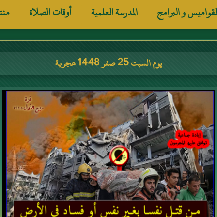
لقواميس و البرامج
المدرسة العلمية
أوقات الصلاة
منت
يوم السبت 25 صفر 1448 هجرية