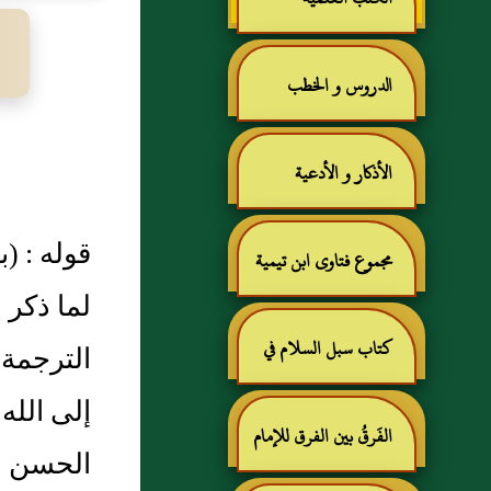
الدروس و الخطب
الأذكار و الأدعية
قوله : (ب
مجموع فتاوى ابن تيمية
لما ذكر 
كتاب سبل السلام في
الترجمة 
إلى الله
شرح بلوغ المرام للإمام
الفَرقُ بين الفرق للإمام