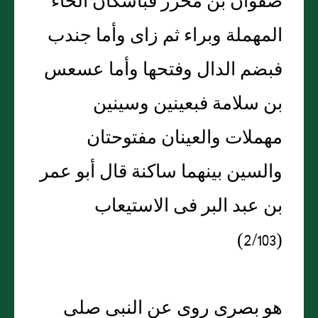
صفوان بن محرز فباسكان الحاء
المهملة وبراء ثم زاى وأما جندب
فبضم الدال وفتحها وأما عسعس
بن سلامة فبعينين وسينين
مهملات والعينان مفتوحتان
والسين بينهما ساكنة قال أبو عمر
بن عبد البر فى الاستيعاب
(2/103)
هو بصرى روى عن النبى صلى