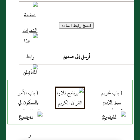
أرسل إلى صديق
( باب تحريم
( باب الأمر
سبق الإمام
بالسكون في
بركوع أو سجود
الصلاة والنهي
ونحوهما )
عن الإشارة
باليد )