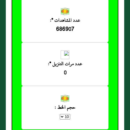
عدد المشاهدات *:
686907
عدد مرات التنزيل *:
0
حجم الخط :