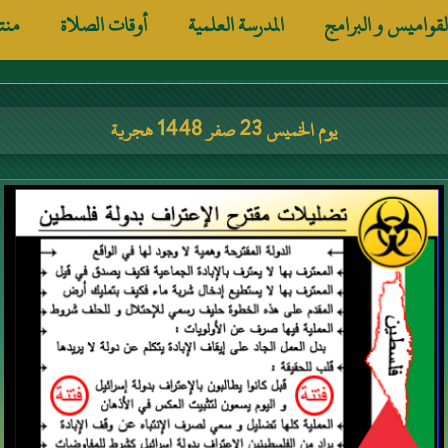
لقواميس و البرامج
المدرسة العلمية
أوقات الصلاة
منت
يوم الخميس 23 صفر 1448 هجرية