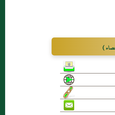
حصاء )