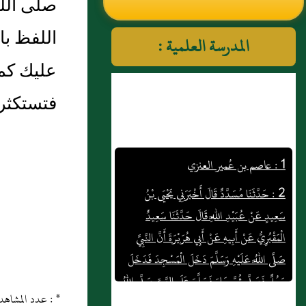
صلى الله
النووي رحمهم الله تعالى
اللفظ با
المدرسة العلمية :
عليك كم
فتستكثري
1 : عاصم بن عُمير العنزي
2 : حَدَّثَنَا مُسَدَّدٌ قَالَ أَخْبَرَنِي يَحْيَى بْنُ
سَعِيدٍ عَنْ عُبَيْدِ اللَّهِ قَالَ حَدَّثَنَا سَعِيدٌ
الْمَقْبُرِيُّ عَنْ أَبِيهِ عَنْ أَبِي هُرَيْرَةَ أَنَّ النَّبِيَّ
صَلَّى اللَّهُ عَلَيْهِ وَسَلَّمَ دَخَلَ الْمَسْجِدَ فَدَخَلَ
رَجُلٌ فَصَلَّى ثُمَّ جَاءَ فَسَلَّمَ عَلَى النَّبِيِّ صَلَّى اللَّهُ
عَلَيْهِ وَسَلَّمَ فَرَدَّ النَّبِيُّ صَلَّى اللَّهُ عَلَيْهِ وَسَلَّمَ
* : عدد المشاهدات و التنزيل منذ 21 ماي 2013
عَلَيْهِ السَّلاَمَ فَقَالَ ارْجِعْ فَصَلِّ فَإِنَّكَ لَمْ تُصَلِّ