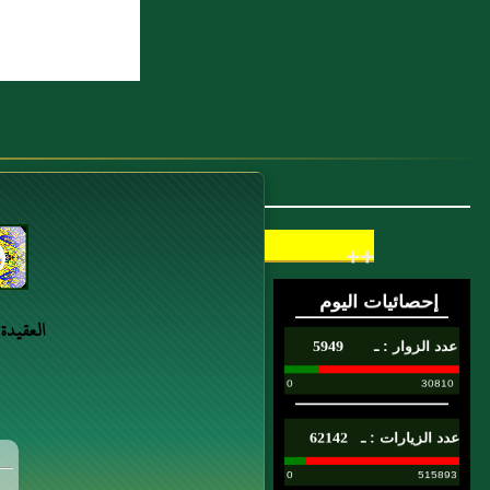
++
العقيدة