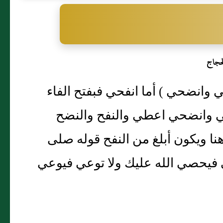
حجاج
نفحي وانضحي ) أما انفحي فبفتح الفاء
ي وانضحي اعطي والنفح والنضح
نا ويكون أبلغ من النفح قوله صلى
 فيحصي الله عليك ولا توعي فيوعي