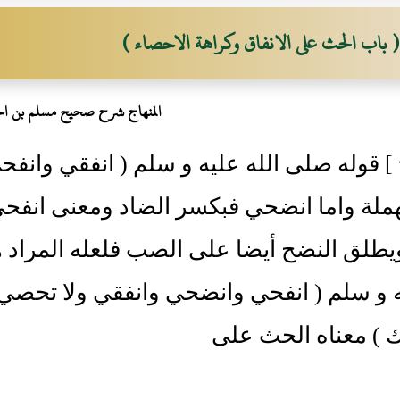
( باب الحث على الانفاق وكراهة الاحصاء )
المنهاج شرح صحيح مسلم بن ال
[ 1029 ] قوله صلى الله عليه و سلم ( انفقي وا
هملة واما انضحي فبكسر الضاد ومعنى انفح
يطلق النضح أيضا على الصب فلعله المراد ه
ه و سلم ( انفحي وانضحي وانفقي ولا تحصي
ك ) معناه الحث على