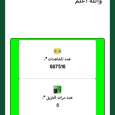
والله أعلم
عدد المشاهدات *:
687516
عدد مرات التنزيل *:
0