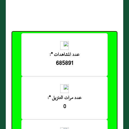
عدد المشاهدات *:
685891
عدد مرات التنزيل *:
0