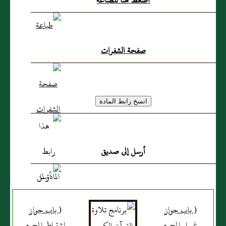
اضغط هنا للطباعة
صفحة الشفرات
أرسل إلى صديق
( باب جواز
( باب جواز
غسل المحرم
اشتراط المحرم