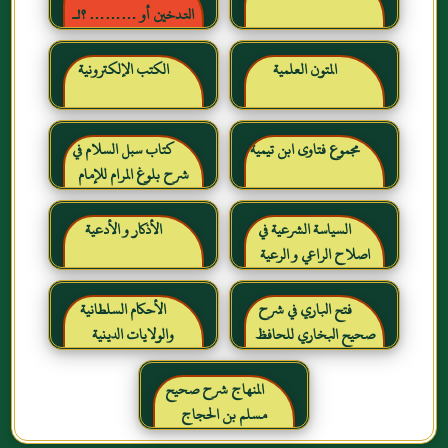
التدخين أو ……… ؟!ـ
حقائق وأرقام ناطقة ، لكن
لا يسمعها المدخنون حرره
المتون العلمية
الكتب الإلكترونية
خالد بن عبد الرحمن بن حمد
الشايع
مجموع فتاوى ابن تيمية
كتاب سبل السلام في
شرح بلوغ المرام للإمام
الصنعاني رحمه الله
السياسة الشرعية في
الأذكار و الأدعية
اصلاح الراعي و الرعية
فتح الباري في شرح
الأحكام السلطانية
صحيح البخاري للحافظ
والولايات الدينية
ابن حجر العسقلاني
المنهاج شرح صحيح
مسلم بن الحجاج