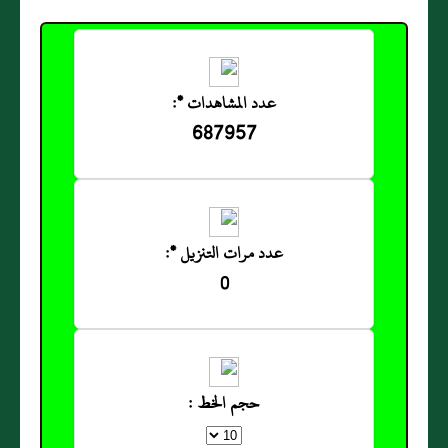
عدد المشاهدات *:
687957
عدد مرات التنزيل *:
0
حجم الخط :