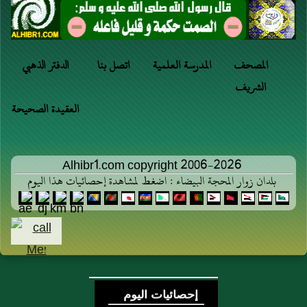
المصحف
المدرسة العلمية
اتصل بنا
الدفتر الذهبي
الشريف
العقيدة الصحيحة
Alhibr1.com copyright 2006-2026
بلدان زوار المحجة البيضاء : اضغط لمشاهدة إحصائيات هذا اليوم