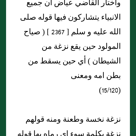
واختار القاضي عياض ان جميع
الانبياء يتشاركون فيها قوله صلى
الله عليه و سلم [ 2367 ] ( صياح
المولود حين يقع نزغة من
الشيطان ) أي حين يسقط من
بطن امه ومعنى
(15/120)
نزغة نخسة وطعنة ومنه قولهم
نزغة بكلمة سوء اي رماه بها قوله