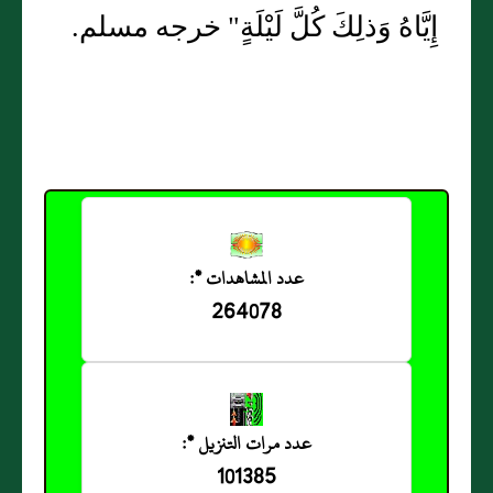
إِيَّاهُ وَذلِكَ كُلَّ لَيْلَةٍ" خرجه مسلم.
عدد المشاهدات *:
264078
عدد مرات التنزيل *:
101385