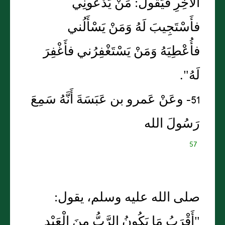
الآخِرِ فَيَقُولُ: مَنْ يَدْعُونِي
فأَسْتَجِيبَ لَهُ وَمَنْ يَسْأَلُني
فأُعْطِيَهُ وَمَنْ يَسْتَغْفِرُني فأَغْفِرَ
لَهُ".
51- وعَنْ عَمرو بن عَبَسَةَ أَنَّهُ سَمِعَ
رَسُولَ الله
57
صلى الله عليه وسلم، يقول:
"أَقْرَبُ مَا يَكُونُ الرَّبُّ مِنَ الْعَبْدِ