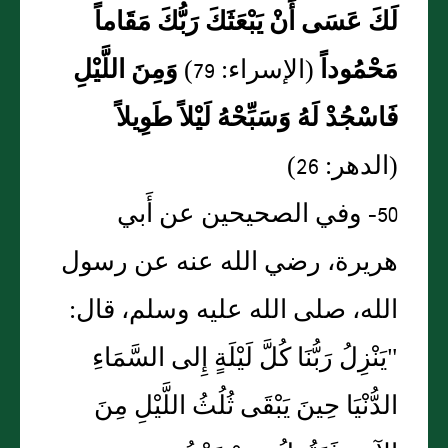
لَكَ عَسَى أَنْ يَبْعَثَكَ رَبُّكَ مَقَاماً
مَحْمُوداً
(الإسراء: 79)
وَمِنَ اللَّيْلِ
فَاسْجُدْ لَهُ وَسَبِّحْهُ لَيْلاً طَوِيلاً
(الدهر: 26)
50- وفي الصحيحين عن أَبي
هريرة، رضي الله عنه عن رسول
الله، صلى الله عليه وسلم، قال:
"يَنْزِلُ رَبُّنَا كُلَّ لَيْلَةٍ إِلى السَّمَاءِ
الدُّنْيَا حِينَ يَبْقَى ثُلُثُ اللَّيْلِ مِنَ