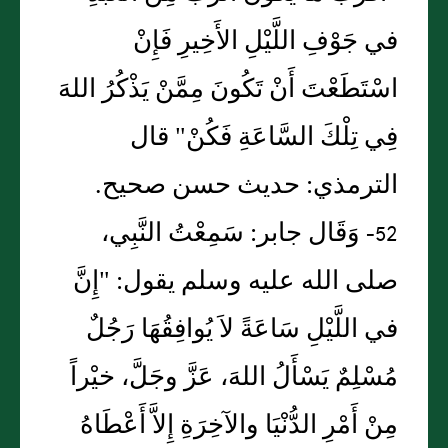
في جَوْفِ اللَّيْلِ الأَخِيرِ فَإِنْ
اسْتَطَعْتَ أَنْ تَكُونَ مِمَّنْ يَذْكُرُ اللهَ
فِي تِلْكَ السَّاعَةِ فَكُنْ" قال
الترمذي: حديث حسن صحيح.
52- وَقَال جابر: سَمِعْتُ النَّبِي،
صلى الله عليه وسلم يقول: "إِنَّ
في اللَّيْلِ سَاعَةً لاَ يُوافِقُهَا رَجُلٌ
مُسْلِمٌ يَسْأَلُ اللهَ، عَزَّ وجَلَّ، خيْراً
مِنْ أَمْرِ الدُّنْيَا والآخِرَةِ إِلاَّ أَعْطَاهُ