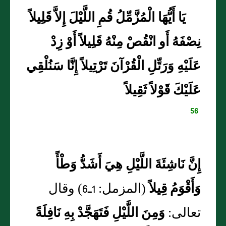
يَا أَيُّهَا الْمُزَّمِّلُ قُمِ اللَّيْلَ إِلاَّ قَلِيلاً
نِصْفَهُ أَو انْقُصْ مِنْهُ قَلِيلاً أَوْ زِدْ
عَلَيْهِ وَرَتِّلِ الْقُرْآنَ تَرْتِيلاً إِنَّا سَنُلْقِي
عَلَيْكَ قَوْلاً ثَقِيلاً
56
إِنَّ نَاشِئَةَ اللَّيْلِ هِيَ أَشَدُّ وَطْأً
وَأَقْوَمُ قِيلاً
(المزمل: 1ـ6) وقال
تعالى:
وَمِنَ اللَّيْلِ فَتَهَجَّدْ بِهِ نَافِلَةً