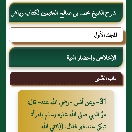
شرح الشيخ محمد بن صالح العثيمين لكتاب رياض
الصالحين للإمام النووي رحمهم الله تعالى
المجلد الأول
الإخلاص وإحضار النية
باب الصَّبر
31- وعن أنس -رضي الله عنه- قال:
مرَّ النبي صلى الله عليه وسلم بامرأة
تبكي عند قبر فقال: ((اتقي الله