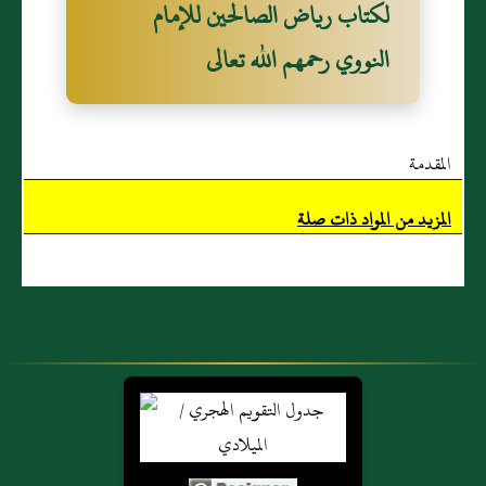
كبر قال للملك:
صَفِيَّهُ من أهل
لكتاب رياض الصالحين للإمام
إني قد كبرت
الدنيا ثم احتسبه
النووي رحمهم الله تعالى
فابعث إليَّ غلاما
إلا الجنة))
أُعلمه السحر؛
(122) [ رواه
فبعث إليه
البخاري].
المقدمة
غلاما يعلمه ،
وكان في طريقه
المزيد من المواد ذات صلة
إذا سلك راهب،
فقعد إليه وسمع
كلامه فأعجبه،
وكان إذا أتى
الساحر مر
بالراهب وقعد
إليه، فإذا أتى
الساحر ضربه،