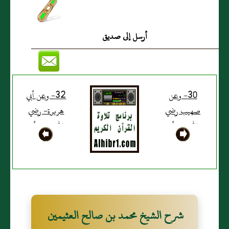
تجد عنده بوابين، فقالت: لم
أعرفك، فقال: ((إنما الصبر
أرسل إلى صديق
عند الصدمة الأولى))
(120). [ متفق عليه]. وفي
رواية لمسلم: (( تبكي على
30- وعن
32- وعن أبي
صبي لها)).
صهيب رضي
هريرة- رضي
الله عنه أن
الله عنه- أن
رسول الله صلى
رسول الله صلى
الله عليه وسلم
الله عليه وسلم
قال: ((كان ملك
: (( يقول الله
فيمن كان
تعالى: ما لعبدي
قبلكم ، وكان
المؤمن عندي
شرح الشيخ محمد بن صالح العثيمين
له ساحر، فلما
جزاء إذا قبضتُ