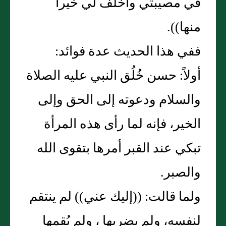
في مصيبتي واخلف لي خيراً
منها)).
ففي هذا الحديث عدة فوائد:
أولاً: حسن خُلُق النبي عليه الصلاة
والسلام ودعوته إلى الحق وإلى
الخير، فإنه لما رأى هذه المرأة
تبكي عند القبر أمرها بتقوى الله
والصبر.
ولما قالت: ((إليك عني)) لم ينتقم
لنفسه، ولم يضربها ، ولم يُقمها