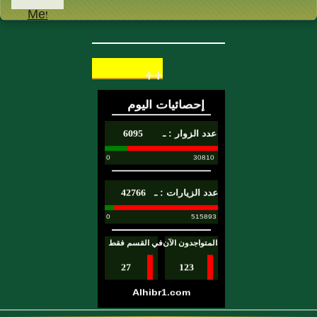
أفضل؟ فأخذ
حجراً فقال:
اللهم إن كان أمر
++
الراهب أحب
إليك من أمر
الساحر فاقتل
هذه الدابة حتى
يمضي الناس،
فرماها فقتلها
ومضى الناس،
فأتى الراهب
فأخبره، فقال له
الراهب : أي
بُنَيَّ أنت اليوم
أفضل مني، قد