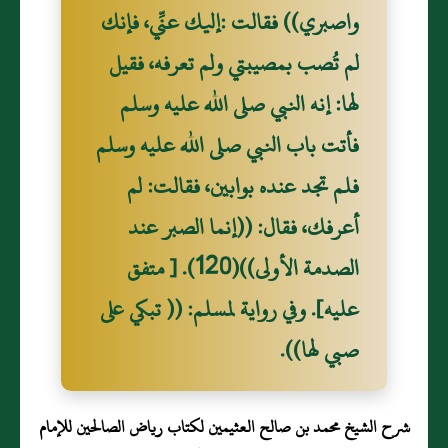
واصبري)) فقالت :إليك عنِّي، فإنك
لم تُصب بمصيبتي ولم تعرفه، فقيل
لها: إنه النبي صلى الله عليه وسلم
فأتت باب النبي صلى الله عليه وسلم
فلم تجد عنده بوابين، فقالت: لم
أعرفك، فقال: ((إنما الصبر عند
الصدمة الأولى))(120). [ متفق
عليه]. وفي رواية لمسلم: (( تبكي على
صبي لها)).
شرح الشيخ محمد بن صالح العثيمين لكتاب رياض الصالحين للإمام