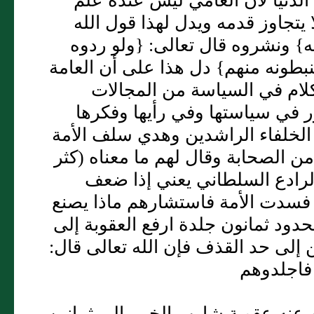
دنيا لأن العامي ليس عنده علم
تجاوز قدمه ويدل لهذا قول الله
به} ونشروه قال تعالى: {ولو ردوه
نبطونه منهم} دل هذا على أن العامة
كلام في السياسة من المجالات
ور في سياستها وفي رأيها وفكرها
الخلفاء الراشدين وهدي سلف الأمة
 الصحابة وقال لهم ما معناه (كثر
لرادع السلطاني يعني إذا ضعف
ني فسدت الأمة فاستشارهم ماذا يصنع
دود ثمانون جلدة ارفع العقوبة إلى
إلى حد القذف فإن الله تعالى قال:
 فاجلدوهم
 عنه عقوبة شارب الخمر إلى ثمانين