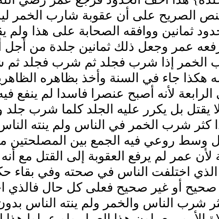
لنص الصريح على أن عقوبة شارب الخمر لي
ود ثمانين ووافقه الصحابة على هذا ولم ي
فعه عمر وجعل ذلك ثمانين جلدة من أجل أن
 الخمر إذا شرب فجلد ثم شرب فجلد ثم ش
 هكذا جاء في السنة وأخذ بظاهره الظاهرية
الرابعة لأنه أصبح عنصرا فاسدا لم ينفع فيه
لا يقتل بل يكرر عليه الجلد كلما شرب جلد
ا كثر شرب الخمر في الناس ولم ينته الناس 
ل وسط روعي فيه الجمع بين المصلحتين م
لأن عمر لم يرفع العقوبة إلى القتل مع أنه
الذي اختلفت الناس في صحته وفي بقاء حك
صحيح أو غير صحيح فعلى كل حال فالذي اخ
كثر شرب الناس والخمر ولم ينته الناس بدون
ة الأمور يعملون هذا العمل ولو عملوا هذا