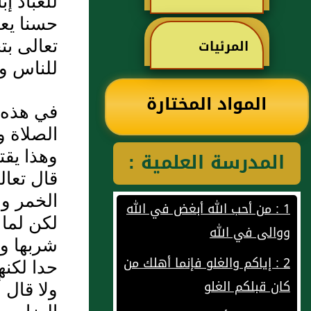
للعباد إ
رحمه الله
حسنا يعن
العثيمين لكتاب
المرئيات
تعالى بت
للناس وإ
رياض الصالحين
المواد المختارة
في هذه ال
للإمام النووي
الصلاة و
المدرسة العلمية :
وهذا يقت
رحمهم الله تعالى
قال تعال
1 : من أحب الله أبغض في الله
الخمر وا
ووالى في الله
لكن لما 
2 : إياكم والغلو فإنما أهلك من
شربها وه
كان قبلكم الغلو
حدا لكنه
3 : لا يؤمن أحدكم حتى يكون
ولا قال 