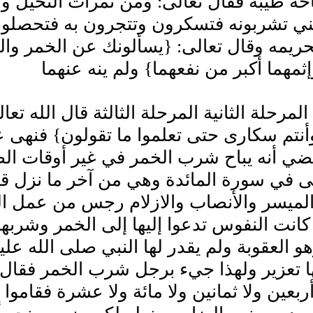
باحة طيبة فقال تعالى: ومن ثمرات النخيل و
ي تشربونه فتسكرون وتتجرون به فتحصلون ر
حريمه وقال تعالى: {يسألونك عن الخمر والم
ثمهما أكبر من نفعهما} ولم ينه عنهما
مرحلة الثانية المرحلة الثالثة قال الله تعالى:
أنتم سكارى حتى تعلموا ما تقولون} فنهى 
ضي أنه يباح شرب الخمر في غير أوقات الصلا
ى في سورة المائدة وهي من آخر ما نزل قال ت
لميسر والأنصاب والازلام رجس من عمل الش
كانت النفوس تدعوا إليها إلى الخمر وشربه
و العقوبة ولم يقدر لها النبي صلى الله ع
ا تعزير ولهذا جيء برجل شرب الخمر فقال 
أربعين ولا ثمانين ولا مائة ولا عشرة فقاموا