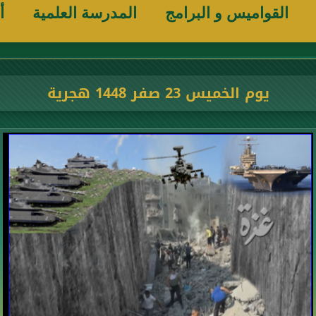
القواميس و البرامج
المدرسة العلمية
أ
يوم الخميس 23 صفر 1448 هجرية