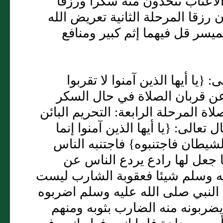
الأعناب تتخذون منه سكرا ورزقا
زقا المرحلة الثانية تعريض الله
يسر قل فيهما إثم كبير ومنافع
 {يا أيها الذين آمنوا لا تقربوا
عن قربان الصلاة في حال السكر
ة المرحلة الرابعة: التحريم البائن
عالى: {يا أيها الذين آمنوا إنما
يطان فاجتنبوه} فاجتنبه الناس
ا جعل لها رادع يردع الناس عن
ليه وسلم شيئا فعقوبة الشارب ليست
النبي صلى الله عليه وسلم اضربوه
 يضربونه منه الضارب بثوبه ومنهم