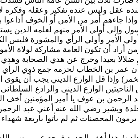
 صارت تلاك بين ألسن عامة الناس فسدت ال
ه عقل وليس عنده تفكير وعقله وفكره لا ي
وإذا جاءهم أمر من الأمن أو الخوف أذاعوا 
ول وإلى أولي الأمر منهم لعلمه الذين يست
ولي الأمر وأولي الرأي والمشورة فليس ال
من أراد أن تكون العامة مشاركة لولاة الأم
ضلالا بعيدا وخرج عن هدي الصحابة وهدي 
ن عمر بن الخطاب لحزمه جمع ذوي الرأي من
ر) وإذا قل الوازع الديني يجب أن يقوى ا
 الناحيتين الوازع الديني والرادع السلطا
 الرحمن بن عوف يا أمير المؤمنين أخف الح
لدة ويشير رضي الله عنه أعني عبد الرحمن 
يرمون المحصنات ثم لم يأتوا بأربعة شهداء
جلده} هذا أخف الحدود فرجع عمر رضي الله