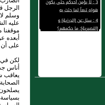
الضارب ب
هواه تبعاً لما جئت به
الرجل قا
4 : سئل:عن ‏[‏الدرزية‏]‏ و
وسلم لا 
‏[‏النصيرية‏]‏‏:‏ ما حكمهم‏؟‏
عليه الش
5 : باب كم الشهداء ؟ و لم
موقفنا م
سمي شهيداً ؟ و معنى
أبعده عن
الشهادة
على أن 
6 : ما قاله -رحمه الله تعالى- :‏
لكن في 
في أمر الاعتقاد بمقتضى ما
أناس جدد
ورد به كتاب السلطان
يعاقب شا
7 : فصــل الذين قالوا إن الاسم
الصحابة 
غير المسمى
يصلحون ل
بسياسة و
8 : باب خراب الأرض و البلاد قبل