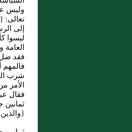
السياسة
الشام
وليس عند
9 : باب كراهة أن يسأل الإنسان
تعالى: {
بوجه الله عز وجل غير الجنة
إلى الرس
وكراهة منع من سأل بالله
ليسوا كأ
تعالى وتشفع به 1722 - عن
العامة و
فقد ضل 
جابر رضي الله عنه قال: قال
فالمهم أ
رسول الله صلى الله عليه
شرب الخم
وسلم لا يسأل بوجه الله إلا
الأمر من
الجنة رواه أبو داود 1723 - وعن
فقال عبد
ابن عمر رضي الله عنهما قال:
ثمانين ج
10 : قال الله تعالى {ألا إن
قال رسول الله صلى الله عليه
{والذين 
أولياء الله لا خوف عليهم ولا
وسلم من استعاذ بالله
هم يحزنون الذين آمنوا وكانوا
فأعيذوه ومن سأل بالله
ثمانين 