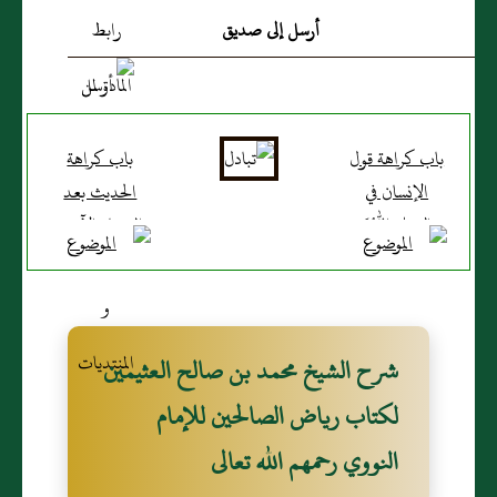
أرسل إلى صديق
باب كراهة قول
باب كراهة
الإنسان في
الحديث بعد
الدعاء اللهم
العشاء الآخرة
اغفر لي إن
المراد به الحديث
شئت بل يجزم
الذي يكون
بالطلب 1743
مباحا في غير
- عن أبي هريرة
هذا الوقت
شرح الشيخ محمد بن صالح العثيمين
رضي الله عنه
وفعله وتركه
لكتاب رياض الصالحين للإمام
أن رسول الله
سواء فأما
النووي رحمهم الله تعالى
صلى الله عليه
الحديث المحرم
وسلم قال: لا
أو المكروه في