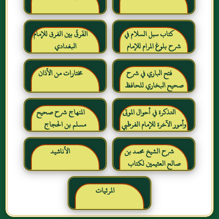
كتاب سبل السلام في
الفَرقُ بين الفرق للإمام
شرح بلوغ المرام للإمام
البغدادي
الصنعاني رحمه الله
فتح الباري في شرح
مختارات من الأذان
صحيح البخاري للحافظ
ابن حجر العسقلاني
التذكرة في أحوال الموتى
المنهاج شرح صحيح
وأمور الآخرة للإمام الفرطبي
مسلم بن الحجاج
رحمه الله
شرح الشيخ محمد بن
الأناشيد
صالح العثيمين لكتاب
رياض الصالحين للإمام
النووي رحمهم الله تعالى
المرئيات