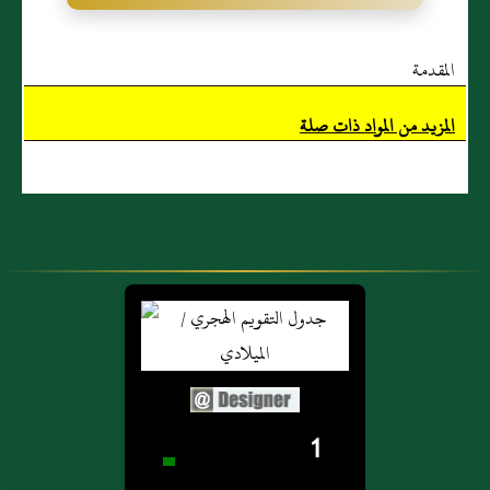
يقولن أحدكم
غير هذا الوقت
اللهم اغفر لي إن
فهو في هذا
المقدمة
شئت اللهم
الوقت أشد
ارحمني إن شئت
المزيد من المواد ذات صلة
تحريما وكراهة
ليعزم المسألة
وأما الحديث في
فإنه لا مكره له
الخير كمذاكرة
متفق عليه وفي
العلم وحكايات
رواية لمسلم
الصالحين
ولكن ليغرم
ومكارم الأخلاق
وليعظم الرغبة
والحديث مع
فإن الله تعالى لا
الضيف ومع
يتعاظمه شيء
طالب حاجة
أعطاه 1744 -
ونحو ذلك فلا
1
وعن أنس رضي
كراهة فيه بل
الله عنه قال:
هو مستحب