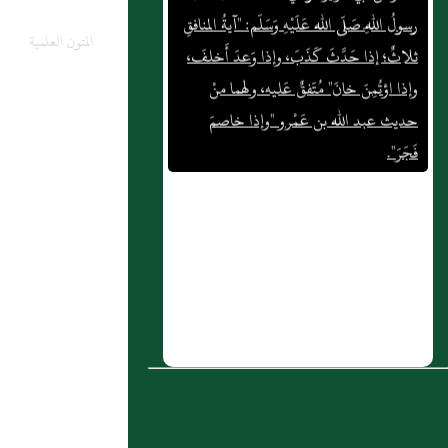
ثلاثٌ؛ إذا حَدَّثَ كَذَبَ، وإذا وَعدَ أَخلفَ،
المتون العلمية
وإذا اؤتُمِنَ خانَ" مُتّفقٌ عَليه، ولهما منْ
حديث عبد الله بن عَمْرو "وإذا خاصمَ
فَجَرَ".
2 : تلاوة الشيخ طه الفهد لأبيات في الغناء
3 : باب في سخائه صلى الله عليه و سلم )
4 : باب خَاتِمِ النُّبُوَّةِ
5 : بَاب مَنْ قَامَ مِنْ مَجْلِسِهِ أَوْ بَيْتِهِ وَلَمْ
يَسْتَأْذِنْ أَصْحَابَهُ أَوْ تَهَيَّأَ لِلْقِيَامِ لِيَقُومَ النَّاسُ
6 : بَاب قَوْلِ اللَّهِ تَعَالَى: {يَا أَيُّهَا الَّذِينَ آمَنُوا
لاَ يَسْخَرْ قَوْمٌ مِنْ قَوْمٍ عَسَى أَنْ يَكُونُوا
خَيْراً مِنْهُمْ} إِلَى قَوْلِهِ {فَأُولَئِكَ هُمْ الظَّالِمُونَ}