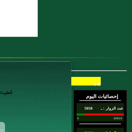
++
العقيدة