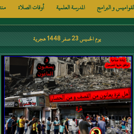
لقواميس و البرامج
المدرسة العلمية
أوقات الصلاة
منت
يوم الخميس 23 صفر 1448 هجرية