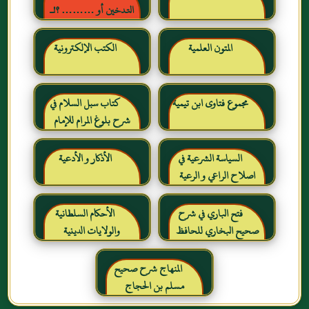
التدخين أو ……… ؟!ـ
حقائق وأرقام ناطقة ، لكن
لا يسمعها المدخنون حرره
المتون العلمية
الكتب الإلكترونية
خالد بن عبد الرحمن بن حمد
الشايع
مجموع فتاوى ابن تيمية
كتاب سبل السلام في
شرح بلوغ المرام للإمام
الصنعاني رحمه الله
السياسة الشرعية في
الأذكار و الأدعية
اصلاح الراعي و الرعية
فتح الباري في شرح
الأحكام السلطانية
صحيح البخاري للحافظ
والولايات الدينية
ابن حجر العسقلاني
المنهاج شرح صحيح
مسلم بن الحجاج