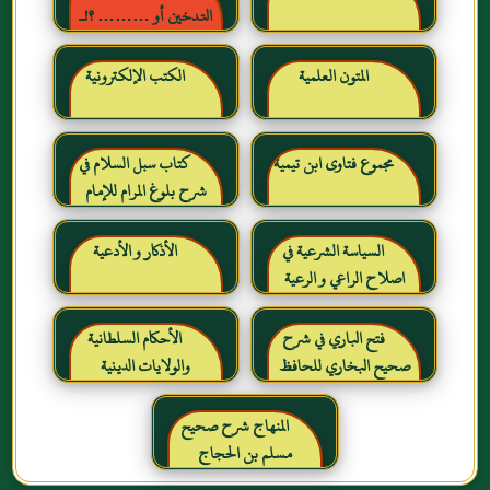
التدخين أو ……… ؟!ـ
حقائق وأرقام ناطقة ، لكن
لا يسمعها المدخنون حرره
المتون العلمية
الكتب الإلكترونية
خالد بن عبد الرحمن بن حمد
الشايع
مجموع فتاوى ابن تيمية
كتاب سبل السلام في
شرح بلوغ المرام للإمام
الصنعاني رحمه الله
السياسة الشرعية في
الأذكار و الأدعية
اصلاح الراعي و الرعية
فتح الباري في شرح
الأحكام السلطانية
صحيح البخاري للحافظ
والولايات الدينية
ابن حجر العسقلاني
المنهاج شرح صحيح
مسلم بن الحجاج