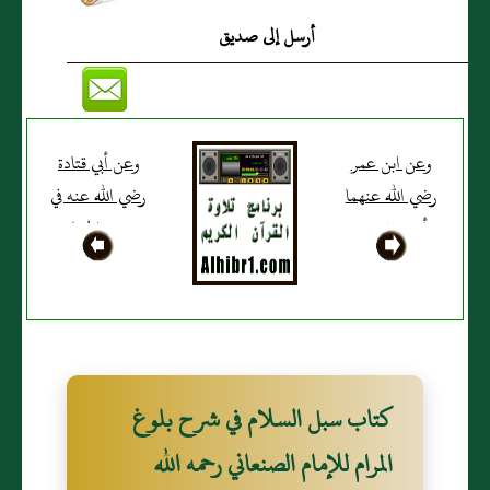
أرسل إلى صديق
وعن ابن عمر
وعن أبي قتادة
رضي الله عنهما
رضي الله عنه في
أنه سئل عن
قصة الحمار
القنفذ بضم
الوحشي فأكل
القاف وفتحها
منه النبي صلى
وضم الفاء فقال:
الله عليه وسلم
{قُلْ لا أَجِدُ فِي
متفق عليه
مَا أُوحِيَ إِلَيَّ
كتاب سبل السلام في شرح بلوغ
مُحَرَّماً} الآية
فقال شيخ عنده
المرام للإمام الصنعاني رحمه الله