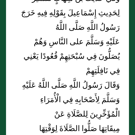
لِحَدِيثِ إِسْمَاعِيلَ بِقَوْلِهِ فِيهِ خَرَجَ
رَسُولُ اللَّهِ صَلَّى اللَّهُ
عَلَيْهِ وَسَلَّمَ على النَّاسِ وَهُمْ
يُصَلُّونَ فِي سُبْحَتِهِمْ قُعُودًا يَعْنِي
فِي نَافِلَتِهِمْ
وَقَالَ رَسُولُ اللَّهِ صَلَّى اللَّهُ عَلَيْهِ
وَسَلَّمَ لِأَصْحَابِهِ فِي الْأُمَرَاءِ
الْمُؤَخِّرِينَ لِلصَّلَاةِ عَنْ
مِيقَاتِهَا صَلُّوا الصَّلَاةَ لِوَقْتِهَا