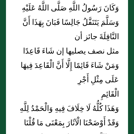
وَكَانَ رَسُولُ اللَّهِ صَلَّى اللَّهُ عَلَيْهِ
وَسَلَّمَ يَتَنَفَّلُ جَالِسًا فَبَانَ بِهَذَا أَنَّ
النَّافِلَةَ جائز أن
مثل نصف يصليها إن شَاءَ قَاعِدًا
وَمَنْ شَاءَ قَائِمًا إِلَّا أَنَّ الْقَاعِدَ فِيهَا
عَلَى مِثْلِ أَجْرِ
الْقَائِمِ
وَهَذَا كُلُّهُ لَا خِلَافَ فِيهِ وَالْحَمْدُ لِلَّهِ
وَقَدْ أَوْضَحْنَا الْآثَارَ بِمَعْنَى مَا قُلْنَا