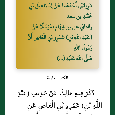
طَرِيقَيْنِ أَحَدُهُمَا عَنْ إِسْمَاعِيلَ بْنِ
مُحَمَّدِ بن سعد
والثاني عن بن شِهَابٍ مُرْسَلًا عَنْ
(عَبْدِ اللَّهِ بْنِ) عَمْرِو بْنِ الْعَاصِ أَنَّ
رَسُولَ اللَّهِ
صَلَّى اللَّهُ عَلَيْهِ (...)
الكتب العلمية
ذَكَرَ فِيهِ مَالِكٌ عَنْ حَدِيثِ (عَبْدِ
اللَّهِ بْنِ) عَمْرِو بْنِ الْعَاصِ عَنِ