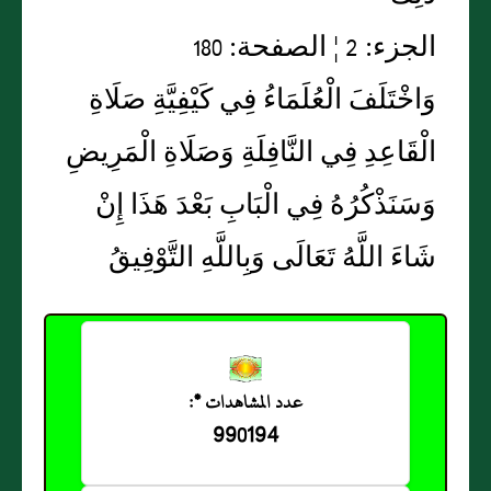
الجزء: 2 ¦ الصفحة: 180
وَاخْتَلَفَ الْعُلَمَاءُ فِي كَيْفِيَّةِ صَلَاةِ
الْقَاعِدِ فِي النَّافِلَةِ وَصَلَاةِ الْمَرِيضِ
وَسَنَذْكُرُهُ فِي الْبَابِ بَعْدَ هَذَا إِنْ
شَاءَ اللَّهُ تَعَالَى وَبِاللَّهِ التَّوْفِيقُ
عدد المشاهدات *:
990194