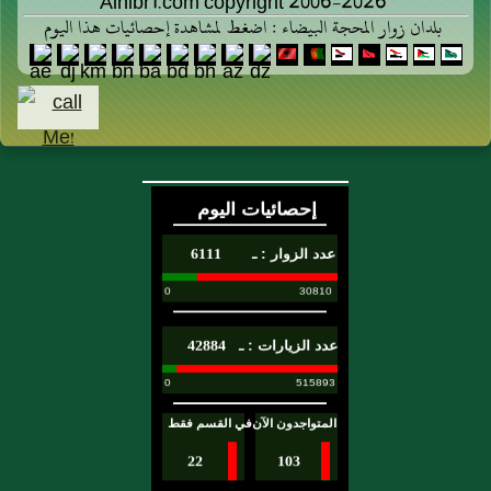
أَبَا
صَلَّى
Alhibr1.com copyright 2006-2026
بلدان زوار المحجة البيضاء : اضغط لمشاهدة إحصائيات هذا اليوم
بَكْرٍ
اللَّهُ
وَهُوَ
عَلَيْهِ
قَائِمٌ
وَسَلَّمَ
يُصَلِّي
أَنَّهَا
بِالنَّاسِ
قَالَتْ
فَاسْتَأْخَرَ
مَا
أَبُو
رَأَيْتُ
بَكْرٍ
رَسُولَ
فَأَشَارَ
اللَّهِ
إِلَيْهِ
صَلَّى
رَسُولُ
اللَّهُ
اللَّهِ
عَلَيْهِ
صَلَّى
وَسَلَّمَ
اللَّهُ
صَلَّى