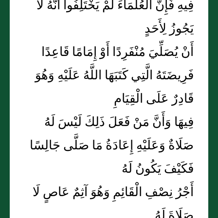
فِيهِ فَإِنَّ الْعُلَمَاءَ لَمْ يَخْتَلِفُوا أَنَّهُ لَا
يَجُوزُ لِأَحَدٍ
أَنْ يُصَلِّيَ مُنْفَرِدًا أَوْ إِمَامًا قَاعِدًا
فَرِيضَتَهُ الَّتِي كَتَبَهَا اللَّهُ عَلَيْهِ وَهُوَ
قَادِرٌ عَلَى الْقِيَامِ
فِيهَا وَأَنَّ مَنْ فَعَلَ ذَلِكَ لَيْسَ لَهُ
صَلَاةٌ وَعَلَيْهِ إِعَادَةُ مَا صَلَّى جَالِسًا
فَكَيْفَ يَكُونُ لَهُ
أَجْرُ نِصْفِ الْقَائِمِ وَهُوَ آثِمٌ عَاصٍ لَا
صَلَاةَ لَهُ