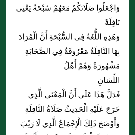
وَاجْعَلُوا صَلَاتَكُمْ مَعَهُمْ سُبْحَةً يَعْنِي
نَافِلَةً
وَهَذِهِ اللُّغَةُ فِي السُّبْحَةِ أَنَّ الْمُرَادَ
بِهَا النَّافِلَةُ مَعْرُوفَةٌ فِي الصَّحَابَةِ
مَشْهُورَةٌ وَهُمْ أَهْلُ
اللِّسَانِ
فَدَلَّ هَذَا عَلَى أَنَّ الْمَعْنَى الَّذِي
خَرَجَ عَلَيْهِ الْحَدِيثُ صَلَاةُ النَّافِلَةِ
وَأَوْضَحَ ذَلِكَ الْإِجْمَاعُ الَّذِي لَا رَيْبَ