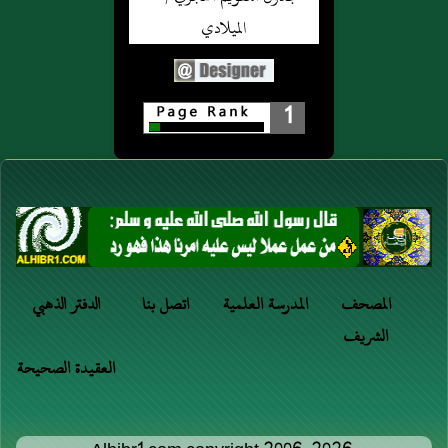
أَبِيهِ
عَنِ
أَنَّ
السَّائِبِ
بْنِ
1
رَسُولَ
يَزِيدَ
اللَّهِ
عَنِ
صَلَّى
الْمُطَّلِبِ
اللَّهُ
بْنِ
عَلَيْهِ
أَبِي
وَسَلَّمَ
وَدَاعَةَ
خَرَجَ
السَّهْمِيِّ
المصحف
المدرسة العلمية
اتصل بنا
الدفتر الذهبي
فِي
عَنْ
الشريف
مَرَضِهِ
حَفْصَةَ
العقيدة الصحيحة
(فَأَتَى)
زَوْجِ
فَوَجَدَ
النَّبِيِّ