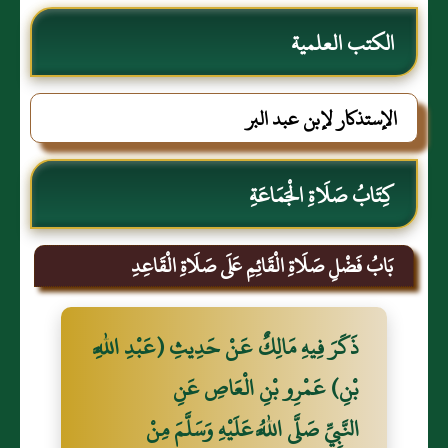
الكتب العلمية
الإستذكار لإبن عبد البر
كِتَابُ صَلَاةِ الْجَمَاعَةِ
بَابُ فَضْلِ صَلَاةِ الْقَائِمِ عَلَى صَلَاةِ الْقَاعِدِ
ذَكَرَ فِيهِ مَالِكٌ عَنْ حَدِيثِ (عَبْدِ اللَّهِ
بْنِ) عَمْرِو بْنِ الْعَاصِ عَنِ
النَّبِيِّ صَلَّى اللَّهُ عَلَيْهِ وَسَلَّمَ مِنْ