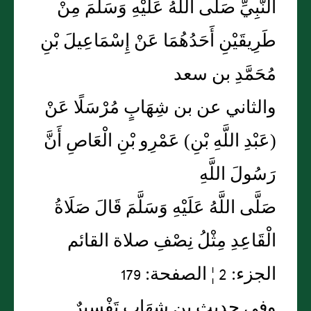
النَّبِيِّ صَلَّى اللَّهُ عَلَيْهِ وَسَلَّمَ مِنْ
طَرِيقَيْنِ أَحَدُهُمَا عَنْ إِسْمَاعِيلَ بْنِ
مُحَمَّدِ بن سعد
والثاني عن بن شِهَابٍ مُرْسَلًا عَنْ
(عَبْدِ اللَّهِ بْنِ) عَمْرِو بْنِ الْعَاصِ أَنَّ
رَسُولَ اللَّهِ
صَلَّى اللَّهُ عَلَيْهِ وَسَلَّمَ قَالَ صَلَاةُ
الْقَاعِدِ مِثْلُ نِصْفِ صلاة القائم
الجزء: 2 ¦ الصفحة: 179
وفي حديث بن شِهَابٍ تَفْسيرٌ