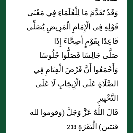
وَقَدْ تَقَدَّمَ مَا لِلْعُلَمَاءِ فِي مَعْنَى
قَوْلِهِ فِي الْإِمَامِ الْمَرِيضِ يُصَلِّي
قَاعِدًا بِقَوْمٍ أَصِحَّاءَ إِذَا
صَلَّى جَالِسًا فَصَلُّوا جُلُوسًا
وَأَجْمَعُوا أَنَّ فَرْضَ الْقِيَامِ فِي
الصَّلَاةِ عَلَى الْإِيجَابِ لَا عَلَى
التَّخْيِيرِ
قَالَ اللَّهُ عَزَّ وَجَلَّ (وقوموا لله
قنتين) الْبَقَرَةِ 238