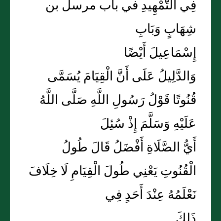
فِي التَّمْهِيدِ في باب مرسل بن
شِهَابٍ وَبَابِ
إِسْمَاعِيلَ أَيْضًا
وَالدَّلِيلُ عَلَى أَنَّ الْقِيَامَ يُسَمَّى
قُنُوتًا قَوْلُ رَسُولِ اللَّهِ صَلَّى اللَّهُ
عَلَيْهِ وَسَلَّمَ إِذْ سُئِلَ
أَيُّ الصَّلَاةِ أَفْضَلُ قَالَ طُولُ
الْقُنُوتِ يَعْنِي طُولَ الْقِيَامِ لَا خِلَافَ
نَعْلَمُهُ عِنْدَ أَحَدٍ فِي
ذَلِكَ