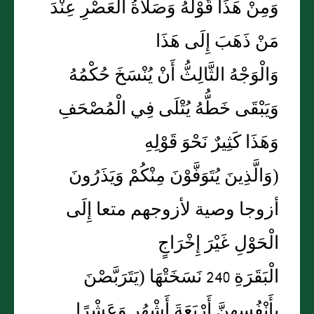
وَمِنْ هَذَا قَوْلُهُ وَصَلَاةُ الْعَصْرِ عِنْدَ
مَنْ ذَهَبَ إِلَى هَذَا
وَالْوَجْهُ الثَّالِثُّ أَنْ يُنْسَخَ حُكْمُهُ
وَيَبْقَى خَطُّهُ يُتْلَى فِي الْمُصْحَفِ
وَهَذَا كَثِيرٌ نَحْوَ قَوْلِهِ
(وَالَّذِينَ يُتَوَفَّوْنَ مِنْكُمْ وَيَذَرُونَ
أزوجا وصية لأزوجهم متعا إِلَى
الْحَوْلِ غَيْرَ إِخْرَاجٍ
الْبَقَرَةِ 240 نَسَخَتْهَا (يَتَرَبَّصْنَ
بِأَنْفُسِهِنَّ أَرْبَعَةَ أَشْهُرٍ وَعَشْرًا