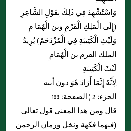
وَاسْتُشْهِدَ فِي ذَلِكَ بِقَوْلِ الشَّاعِرِ
(إِلَى الْمَلِكِ الْقَرْمِ وبن الْهُمَا مِ
وَلَيْثِ الْكَتِيبَةِ فِي الْمُزْدَحَمْ) يُرِيدُ
الملك القرم بن الْهُمَامِ
لَيْثَ الْكَتِيبَةِ
لِأَنَّهُ إِنَّمَا أَرَادَ هُوَ دون أبيه
الجزء: 2 ¦ الصفحة: 188
قال ومن هذا المعنى قول تعالى
(فيهما فكهة ونخل ورمان الرحمن