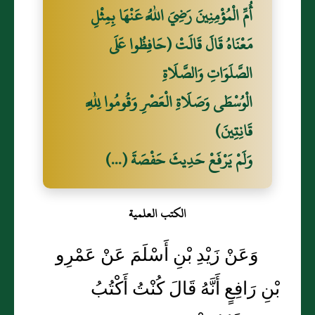
أُمِّ الْمُؤْمِنِينَ رَضِيَ اللَّهُ عَنْهَا بِمِثْلِ
مَعْنَاهُ قَالَ قَالَتْ (حَافِظُوا عَلَى
الصَّلَوَاتِ وَالصَّلَاةِ
الْوُسْطَى وَصَلَاةِ الْعَصْرِ وَقُومُوا لِلَّهِ
قَانِتِينَ)
وَلَمْ يَرْفَعْ حَدِيثَ حَفْصَةَ (...)
الكتب العلمية
وَعَنْ زَيْدِ بْنِ أَسْلَمَ عَنْ عَمْرِو
بْنِ رَافِعٍ أَنَّهُ قَالَ كُنْتُ أَكْتُبُ