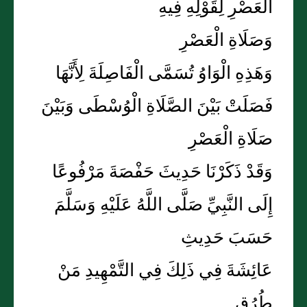
الْعَصْرِ لِقَوْلِهِ فِيهِ
وَصَلَاةِ الْعَصْرِ
وَهَذِهِ الْوَاوُ تُسَمَّى الْفَاصِلَةَ لِأَنَّهَا
فَصَلَتْ بَيْنَ الصَّلَاةِ الْوُسْطَى وَبَيْنَ
صَلَاةِ الْعَصْرِ
وَقَدْ ذَكَرْنَا حَدِيثَ حَفْصَةَ مَرْفُوعًا
إِلَى النَّبِيِّ صَلَّى اللَّهُ عَلَيْهِ وَسَلَّمَ
حَسَبَ حَدِيثِ
عَائِشَةَ فِي ذَلِكَ فِي التَّمْهِيدِ مَنْ
طُرُقٍ