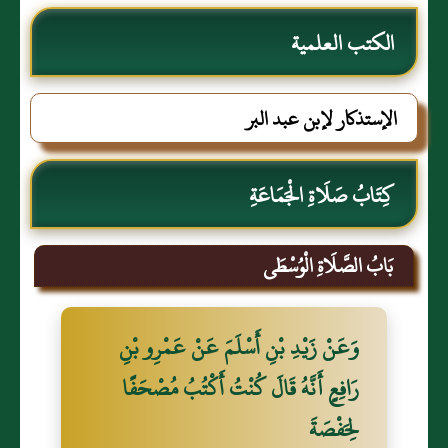
الكتب العلمية
الإستذكار لإبن عبد البر
كِتَابُ صَلَاةِ الْجَمَاعَةِ
بَابُ الصَّلَاةِ الْوُسْطَى
وَعَنْ زَيْدِ بْنِ أَسْلَمَ عَنْ عَمْرِو بْنِ
رَافِعٍ أَنَّهُ قَالَ كُنْتُ أَكْتُبُ مُصْحَفًا
لِحَفْصَةَ