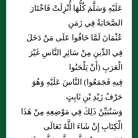
عَلَيْهِ وَسَلَّمَ كُلُّهَا أُنْزِلَتْ فَاخْتَارَ
الصَّحَابَةُ فِي زَمَنِ
عُثْمَانَ لَمَّا خَافُوا عَلَى مَنْ دَخَلَ
فِي الدِّينِ مِنْ سَائِرِ النَّاسِ غَيْرَ
الْعَرَبِ (أَنْ يَلْحَنُوا
فِيهِ فَجَمَعُوا) النَّاسَ عَلَيْهِ وَهُوَ
حَرْفُ زَيْدِ بْنِ ثَابِتٍ
وَسَنُبَيِّنُ ذَلِكَ فِي مَوْضِعِهِ مِنْ هَذَا
الْكِتَابِ إِنْ شَاءَ اللَّهُ تَعَالَى