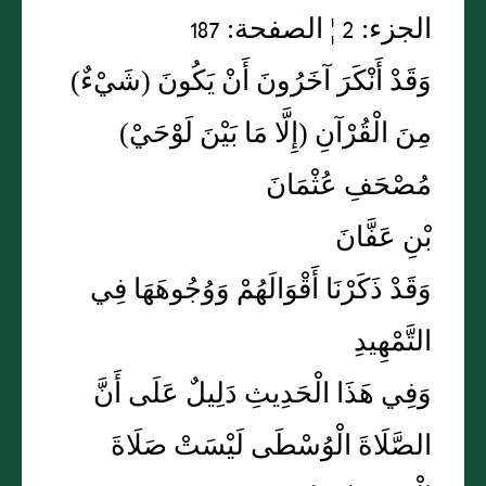
الجزء: 2 ¦ الصفحة: 187
وَقَدْ أَنْكَرَ آخَرُونَ أَنْ يَكُونَ (شَيْءٌ)
مِنَ الْقُرْآنِ (إِلَّا مَا بَيْنَ لَوْحَيْ)
مُصْحَفِ عُثْمَانَ
بْنِ عَفَّانَ
وَقَدْ ذَكَرْنَا أَقْوَالَهُمْ وَوُجُوهَهَا فِي
التَّمْهِيدِ
وَفِي هَذَا الْحَدِيثِ دَلِيلٌ عَلَى أَنَّ
الصَّلَاةَ الْوُسْطَى لَيْسَتْ صَلَاةَ