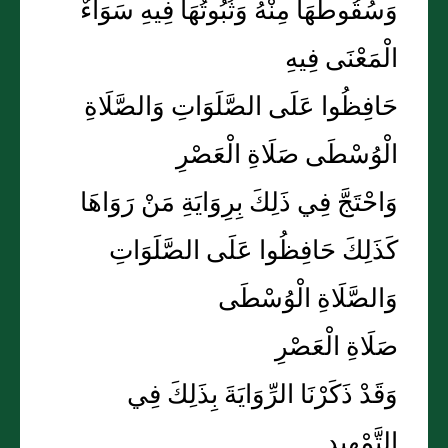
وَسُقُوطُهَا مِنْهُ وَثُبُوتُهَا فِيهِ سَوَاءٌ
الْمَعْنَى فِيهِ
حَافِظُوا عَلَى الصَّلَوَاتِ وَالصَّلَاةِ
الْوُسْطَى صَلَاةِ الْعَصْرِ
وَاحْتَجَّ فِي ذَلِكَ بِرِوَايَةِ مَنْ رَوَاهَا
كَذَلِكَ حَافِظُوا عَلَى الصَّلَوَاتِ
وَالصَّلَاةِ الْوُسْطَى
صَلَاةِ الْعَصْرِ
وَقَدْ ذَكَرْنَا الرِّوَايَةَ بِذَلِكَ فِي
التَّمْهِيدِ