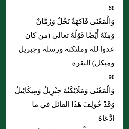
68
وَالْمَعْنَى فَاكِهَةٌ نَخْلٌ وَرُمَّانٌ
وَمِنْهُ أَيْضًا قَوْلُهُ تعالى (من كان
عدوا لله وملئكته ورسله وجبريل
وميكل) البقرة
98
وَالْمَعْنَى وَمَلَائِكَتُهُ جِبْرِيلُ وَمِيكَائِيلُ
وَقَدْ خُولِفَ هَذَا القائل في ما
ادَّعَاهُ