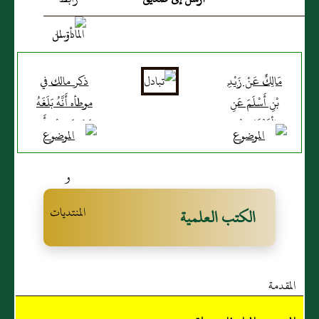
وَلَمْ يَرْفَعْ حَدِيثَ حَفْصَةَ
(...)
مَالِكٌ عَنْ زَيْدِ
ذكر مالك في
بْنِ أَسْلَمَ عَنِ
موطأه أَنَّهُ بَلَغَهُ
الْقَعْقَاعِ بْنِ
عَنْ عَلِيِّ بْنِ أَبِي
حَكِيمٍ عَنْ أَبِي
طَالِبٍ وَعَبْدِ اللَّهِ
يُونُسَ مَوْلَى
بْنِ عَبَّاسٍ
عَائِشَةَ
رَضِيَ اللَّهُ عَنْهُمَا
أُمِّ الْمُؤْمِنِينَ أَنَّهُ
أَنَّهُمَا كَانَا
الكتب العلمية
قَالَ أَمَرَتْنِي
يَقُولَانِ الصَّلَاةُ
عَائِشَةُ أَنْ أَكْتُبَ
الْوُسْطَى صَلَاةُ
لَهَا مُصْحَفًا
الصُّبْحِ
المقدمة
وَذَكَرَ الْحَدِيثَ
وهذا صحيح
وَفِيهِ فَأَمْلَتْ
عن بن عَبَّاسٍ