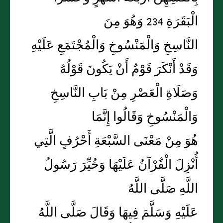
الْبَقَرَةِ 234 وَهُوَ مِنَ
النَّاسِخِ وَالْمَنْسُوخِ وَالْمُجْتَمَعِ عَلَيْهِ
وَقَدْ أَنْكَرَ قَوْمٌ أَنْ يَكُونَ قَوْلُهُ
وَصَلَاةِ الْعَصْرِ مِنْ بَابِ النَّاسِخِ
وَالْمَنْسُوخِ وَقَالُوا إِنَّمَا
هُوَ مِنْ مَعْنَى السَّبْعَةِ أَحْرُفٍ الَّتِي
أُنْزِلَ الْقُرْآنُ عَلَيْهَا وَخُيِّرَ رَسُولُ
اللَّهِ صَلَّى اللَّهُ
عَلَيْهِ وَسَلَّمَ فِيهَا وَقَالَ صَلَّى اللَّهُ