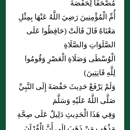
مُصْحَفًا لِحَفْصَةَ
أُمِّ الْمُؤْمِنِينَ رَضِيَ اللَّهُ عَنْهَا بِمِثْلِ
مَعْنَاهُ قَالَ قَالَتْ (حَافِظُوا عَلَى
الصَّلَوَاتِ وَالصَّلَاةِ
الْوُسْطَى وَصَلَاةِ الْعَصْرِ وَقُومُوا
لِلَّهِ قَانِتِينَ)
وَلَمْ يَرْفَعْ حَدِيثَ حَفْصَةَ إِلَى النَّبِيِّ
صَلَّى اللَّهُ عَلَيْهِ وَسَلَّمَ
وَفِي هَذَا الْحَدِيثِ دَلِيلٌ عَلَى صِحَّةِ
مَذْهَبِ مَنْ ذَهَبَ إِلَى أَنَّ الْقُرْآنَ