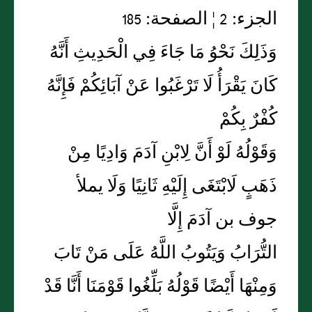
الجزء: 2 ¦ الصفحة: 185
وَذَلِكَ نَحْوُ مَا جَاءَ فِي الْحَدِيثِ أَنَّهُ
كَانَ يَقْرَأُ لَا تَرْغَبُوا عَنْ آبَائِكُمْ فَإِنَّهُ
كُفْرٌ بِكُمْ
وَقَوْلُهُ لَوْ أَنَّ لِابْنِ آدَمَ وَادِيًا مِنْ
ذَهَبٍ لَابْتَغَى إِلَيْهِ ثَانِيًا وَلَا يملأ
جوف بن آدَمَ إِلَّا
التُّرَابُ وَيَتُوبُ اللَّهُ عَلَى مَنْ تَابَ
وَمِنْهَا أَيْضًا قَوْلُهُ بَلِّغُوا قَوْمَنَا أَنَّا قَدْ