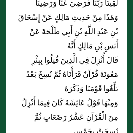
لَقِينَا رَبَّنَا فَرَضِيَ عَنَّا وَرَضِينَا
وَهَذَا مِنْ حَدِيثِ مَالِكٍ عَنْ إِسْحَاقَ
بْنِ عَبْدِ اللَّهِ بْنِ أَبِي طَلْحَةَ عَنْ
أَنَسِ بْنِ مَالِكٍ أَنَّهُ
قَالَ أُنْزِلَ فِي الَّذِينَ قُتِلُوا بِبِئْرِ
مَعُونَةَ قُرْآنٌ قَرَأْنَاهُ ثُمَّ نُسِخَ بَعْدُ
بَلِّغُوا قَوْمَنَا وَذَكَرَهُ
وَمِنْهَا قَوْلُ عَائِشَةَ كَانَ فِيمَا أَنْزِلُ
مِنَ الْقُرْآنِ عَشْرُ رَضَعَاتٍ ثُمَّ
نُسِخَتْ بِخَمْسٍ