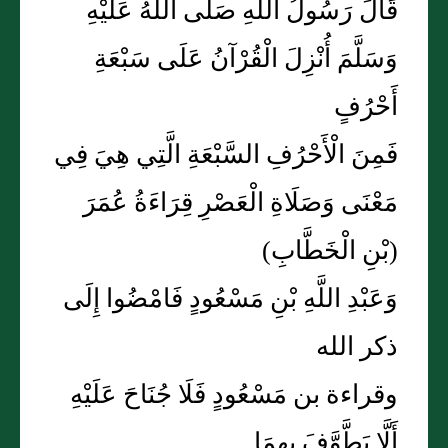
قَالَ رَسُولُ اللَّهِ صَلَّى اللَّهُ عَلَيْهِ
وَسَلَّمَ أُنْزِلَ الْقُرْآنُ عَلَى سَبْعَةِ
أَحْرُفٍ
فَمِنَ الْأَحْرُفِ السَّبْعَةِ الَّتِي هِيَ فِي
مَعْنَى وَصَلَاةِ الْعَصْرِ قِرَاءَةُ عُمَرَ
(بْنِ الْخَطَّابِ)
وَعَبْدِ اللَّهِ بْنِ مَسْعُودٍ فَامْضُوا إِلَى
ذكر الله
وقراءة بن مَسْعُودٍ فَلَا جُنَاحَ عَلَيْهِ
أَلَّا يَطَّوَّفَ بِهِمَا