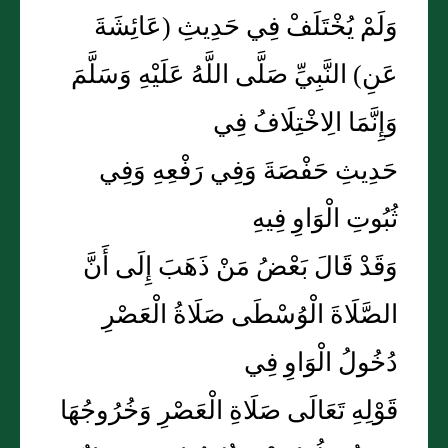
وَلَمْ يُخْتَلَفْ فِي حَدِيثِ (عَائِشَةَ
عَنِ) النَّبِيِّ صَلَّى اللَّهُ عَلَيْهِ وَسَلَّمَ
وَإِنَّمَا الِاخْتِلَافُ فِي
حَدِيثِ حَفْصَةَ وَفِي رَفْعِهِ وَفِي
ثُبُوتِ الْوَاوِ فِيهِ
وَقَدْ قَالَ بَعْضُ مَنْ ذَهَبَ إِلَى أَنَّ
الصَّلَاةَ الْوُسْطَى صَلَاةُ الْعَصْرِ
دُخُولُ الْوَاوِ فِي
قَوْلِهِ تَعَالَى صَلَاةِ الْعَصْرِ وَخُرُوجُهَا