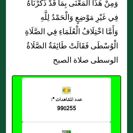
وَمِنْ هَذَا الْمَعْنَى بِمَا قَدْ ذَكَرْنَاهُ
فِي غَيْرِ مَوْضِعٍ وَالْحَمْدُ لِلَّهِ
وَأَمَّا اخْتِلَافُ الْعُلَمَاءِ فِي الصَّلَاةِ
الْوُسْطَى فَقَالَتْ طَائِفَةٌ الصَّلَاةُ
الوسطى صلاة الصبح
عدد المشاهدات *:
990255