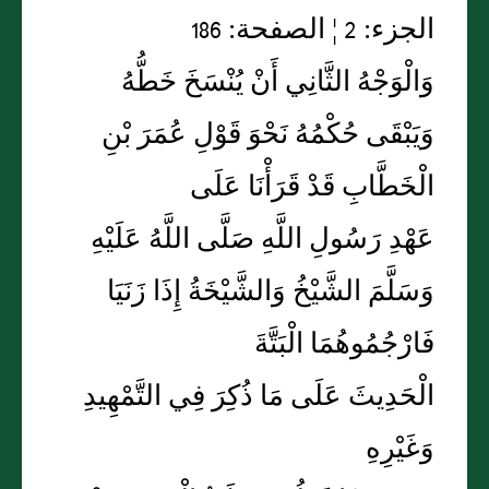
الجزء: 2 ¦ الصفحة: 186
وَالْوَجْهُ الثَّانِي أَنْ يُنْسَخَ خَطُّهُ
وَيَبْقَى حُكْمُهُ نَحْوَ قَوْلِ عُمَرَ بْنِ
الْخَطَّابِ قَدْ قَرَأْنَا عَلَى
عَهْدِ رَسُولِ اللَّهِ صَلَّى اللَّهُ عَلَيْهِ
وَسَلَّمَ الشَّيْخُ وَالشَّيْخَةُ إِذَا زَنَيَا
فَارْجُمُوهُمَا الْبَتَّةَ
الْحَدِيثَ عَلَى مَا ذُكِرَ فِي التَّمْهِيدِ
وَغَيْرِهِ