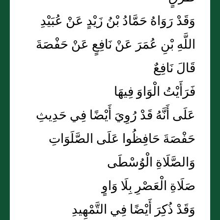
وَقَدْ رَوَاهُ حَمَّادُ بْنُ زَيْدٍ عَنْ عُبَيْدِ
اللَّهِ بْنِ عُمَرَ عَنْ نَافِعٍ عَنْ حَفْصَةَ
قَالَ نَافِعٌ
فَرَأَيْتُ الْوَاوَ فِيهَا
عَلَى أَنَّهُ قَدْ رُوِيَ أَيْضًا فِي حَدِيثِ
حَفْصَةَ حَافِظُوا عَلَى الصَّلَوَاتِ
وَالصَّلَاةِ الْوُسْطَى
صَلَاةِ الْعَصْرِ بِلَا وَاوٍ
وَقَدْ ذُكِرَ أَيْضًا فِي التَّمْهِيدِ