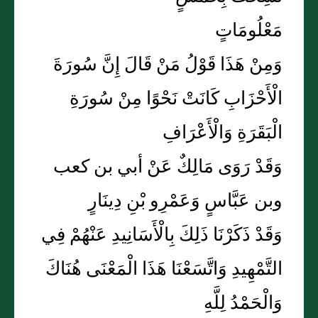
مَعْلُومَاتٍ
وَمِنْ هَذَا قَوْلُ مَنْ قَالَ إِنَّ سُورَةَ
الْأَحْزَابِ كَانَتْ نَحْوًا مِنْ سُورَةِ
الْبَقَرَةِ وَالْأَعْرَافِ
وَقَدْ رَوَى مَالِكٌ عَنْ أبي بن كعب
وبن عَبَّاسٍ وَعَمْرِو بْنِ دِينَارٍ
وَقَدْ ذَكَرْنَا ذَلِكَ بِالْأَسَانِيدِ عَنْهُمْ فِي
التَّمْهِيدِ وَاتَّسَعْنَا هَذَا الْمَعْنَى هُنَاكَ
وَالْحَمْدُ لِلَّهِ