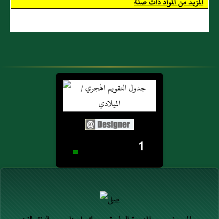
المزيد من المواد ذات صلة
عَلَيَّ حَافِظُوا عَلَى
مِنْ وُجُوهٍ
الصَّلَوَاتِ
صِحَاحٍ ثَابِتَةٍ
وَالصَّلَاةِ الْوُسْطَى
عَنْهُ وَغَيْرُ
وَصَلَاةِ الْعَصْرِ
صَحِيحٍ عَنْ عَلِيٍّ
وَقُومُوا (...)
وَلَا يُوجَدُ هَذَا
الْقَوْلُ فِي (...)
1