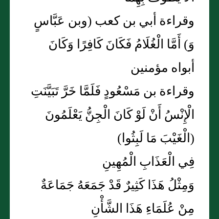
وقراءة أبي بن كعب (وبن عَبَّاسٍ
وَ) أَمَّا الْغُلَامُ فَكَانَ كَافِرًا وَكَانَ
أبواه مؤمنين
وقراءة بن مَسْعُودٍ فَلَمَّا خَرَّ تَبَيَّنَتِ
الْإِنْسُ أَنْ لَوْ كَانَ الْجِنُّ يَعْلَمُونَ
(الْغَيْبَ مَا لَبِثُوا)
فِي الْعَذَابِ الْمُهِينِ
وَمِثْلُ هَذَا كَثِيرٌ قَدْ جَمَعَهُ جَمَاعَةٌ
مِنْ عُلَمَاءِ هَذَا الشَّأْنِ