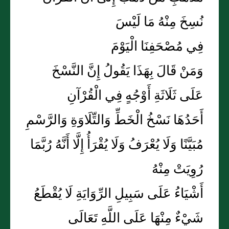
نُسِخَ مِنْهُ مَا لَيْسَ
فِي مُصْحَفِنَا الْيَوْمَ
وَمَنْ قَالَ بِهَذَا يَقُولُ إِنَّ النَّسْخَ
عَلَى ثَلَاثَةِ أَوْجُهٍ فِي الْقُرْآنِ
أَحَدُهَا نَسْخُ الْخَطِّ وَالتِّلَاوَةِ وَالرَّسْمِ
مُبَيَّنًا وَلَا يُعْرَفُ وَلَا يُقْرَأُ إِلَّا أَنَّهُ رُبَّمَا
رُوِيَتْ مِنْهُ
أَشْيَاءُ عَلَى سَبِيلِ الرِّوَايَةِ لَا يُقْطَعُ
شَيْءٌ مِنْهَا عَلَى اللَّهِ تَعَالَى