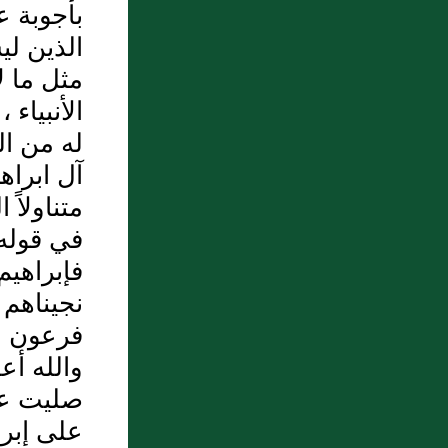
بأجوبة ع
: لكل امرىء منهم يومئذ شأن
الذين لي
يغنيه
مثل ما ل
6 : الأذان بصوت مؤذن من
الأنبياء
تونس
له من ال
آل ابراه
7 : باب قَوْلِ اللَّهِ تَعَالَى {وَاللَّهُ
متناولاً
خَلَقَكُمْ وَمَا تَعْمَلُونَ} {إِنَّا كُلَّ
في قوله 
شَيْءٍ خَلَقْنَاهُ بِقَدَرٍ} وَيُقَالُ
فإبراهيم
لِلْمُصَوِّرِينَ {أَحْيُوا مَا خَلَقْتُمْ إِنَّ
نجيناهم 
رَبَّكُمْ اللَّهُ الَّذِي خَلَقَ السَّمَوَاتِ
فرعون و
وَالأَرْضَ فِي سِتَّةِ أَيَّامٍ ثُمَّ
والله أع
اسْتَوَى عَلَى الْعَرْشِ يُغْشِي
صليت على
اللَّيْلَ النَّهَارَ يَطْلُبُهُ حَثِيثًا
على إبرا