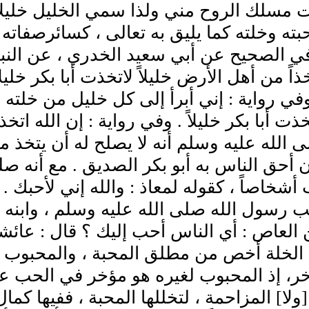
 مسلك الروح مني ولذا سمي الخليل خليلاً
ته وخلته كما يليق به تعالى ، كسائرصفاته .
ي الصحيح عن أبي سعيد الخدري ، عن النبي
اً من أهل الأرض خليلاً لاتخذت أبا بكر خليل
في رواية : إني أبرأ إلى كل خليل من خلته ،
تخذت أبا بكر خليلاً . وفي رواية : إن الله اتخذن
 الله عليه وسلم أنه لا يصلح له أن يتخذ من 
 أحق الناس به أبو بكر الصديق . مع أنه 
 أشخاصاً ، كقوله لمعاذ : والله إني لأحبك .
 رسول الله صلى الله عليه وسلم ، وابنه أ
العاص : أي الناس أحب إليك ؟ قال : عائشة 
الخلة أخص من مطلق المحبة ، والمحبوب بها ل
، إذ المحبوب لغيره هو مؤخر في الحب عن ذ
ولا] المزاحمة ، لتخللها المحبة ، ففيها كما