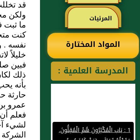
قد تخللت
رحمه الله
العثيمين لكتاب
ولكن محب
المرئيات
ما ثبت ف
رياض الصالحين
كنت متخذ
المواد المختارة
نفسه . و
خليلاً لا
للإمام النووي
فبين صلى
المدرسة العلمية :
ذلك لكان
رحمهم الله تعالى
بأنه يحب
حارثة حب
عمرو بن 
فعلم أن 
1 : بَاب الْمُكْثِرُونَ هُمْ الْمُقِلُّونَ.
لشيء آخر
وَقَوْلُهُ تَعَالَى {مَنْ كَانَ يُرِيدُ
الشركة [
الْحَيَاةَ الدُّنْيَا وَزِينَتَهَا نُوَفِّ