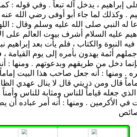
 إبراهيم ، يدخل آله تبعاً . وفي قوله : ك
يم . وكذلك لما جاء أبو أوفى رضي الله عنه
 له النبي صلى الله عليه وسلم وقال : الل
هيم عليه السلام أشرف بيوت العالم على ال
يه النبوة والكتاب ، فلم يأت بعد إبراهيم نبي
ملهم أئمة يهدون بأمره إلى يوم القيامة ، 
نما دخل من طريقهم وبدعوتهم . ومنها : أنه 
ه . ومنها : أنه جعل صاحب هذا البيت إماماً
اماً قال ومن ذريتي قال لا ينال عهدي الظال
ه الذي جعله قياماً للناس ومثابة للناس وأمنا
ت في الأكرمين . ومنها : أنه أمر عباده أن ي
صائص