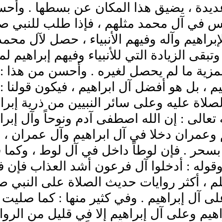
ديدة ، يضيق هذا المكان عن بسطها . وأحسنها
س في آل محمد مثلهم ، فإذا طلب للنبي صل
إبراهيم وآله وفيهم الأنبياء ، حصل لآل محمد
 ، وتبقى الزيادة التي للأنبياء وفيهم إبراه
مزية ما لم يحصل لغيره . وأحسن من هذا :
يم ، بل هو أفضل آل ابراهيم ، فيكون قولنا 
 الصلاة عليه وعلى سائر النبيين من ذرية إبراه
تعالى : إن الله اصطفى آدم ونوحاً وآل إبر
 وعمران دخلا في آل ابراهيم وآل عمران ، و
بسحر . فإن لوطاً داخل في آل لوط ، وكما ف
قوله : أدخلوا آل فرعون أشد العذاب فإن 
لم ، أكثر روايات حديث الصلاة على النبي صل
 آل إبراهيم . وفي كثير منها : كما صليت 
هيم وعلى آل إبراهيم إلا في قليل من الرواي