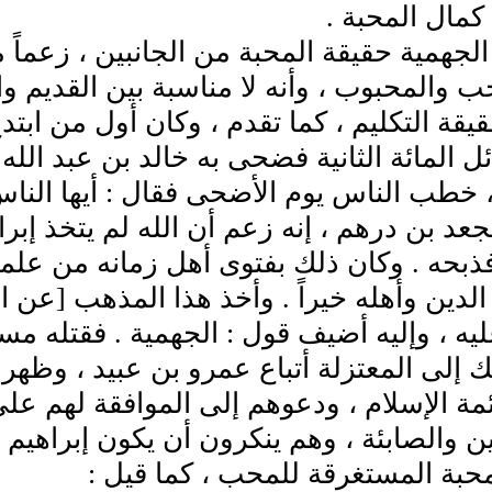
 كمال المحبة .
لجهمية حقيقة المحبة من الجانبين ، زعماً من
ب والمحبوب ، وأنه لا مناسبة بين القديم 
قيقة التكليم ، كما تقدم ، وكان أول من ابت
ئل المائة الثانية فضحى به خالد بن عبد ال
خطب الناس يوم الأضحى فقال : أيها الناس 
عد بن درهم ، إنه زعم أن الله لم يتخذ إبراه
ذبحه . وكان ذلك بفتوى أهل زمانه من علما
الدين وأهله خيراً . وأخذ هذا المذهب [عن 
يه ، وإليه أضيف قول : الجهمية . فقتله مسل
ك إلى المعتزلة أتباع عمرو بن عبيد ، وظهر 
مة الإسلام ، ودعوهم إلى الموافقة لهم ع
 والصابئة ، وهم ينكرون أن يكون إبراهيم خل
حبة المستغرقة للمحب ، كما قيل :