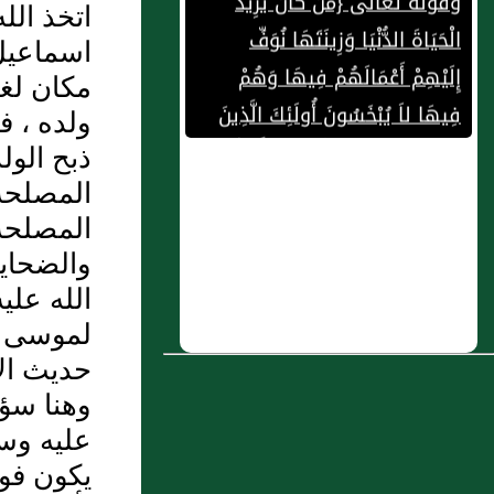
اتخذ الل
إِلَيْهِمْ أَعْمَالَهُمْ فِيهَا وَهُمْ
اسماعيل 
فِيهَا لاَ يُبْخَسُونَ أُولَئِكَ الَّذِينَ
مكان لغي
لَيْسَ لَهُمْ فِي الْآخِرَةِ إِلاَّ النَّارُ
ولده ، ف
وَحَبِطَ مَا صَنَعُوا فِيهَا وَبَاطِلٌ مَا
ذبح الول
كَانُوا يَعْمَلُونَ}
المصلحة
المصلحة 
2 : َ الفصل الثالث:الدليل
والضحايا
الغيبي:الوجود وادراك الوجود
الله علي
3 : حديث ابن مسعود : الرقي
لموسى صل
والتمائم والتولة شرك
حديث الإ
4 : لا لقتل الأبرياء ، عش حيا و
وهنا سؤا
عليه وسل
انصر دينك
يكون فوق
5 : باب منه و بيان قوله تعالى