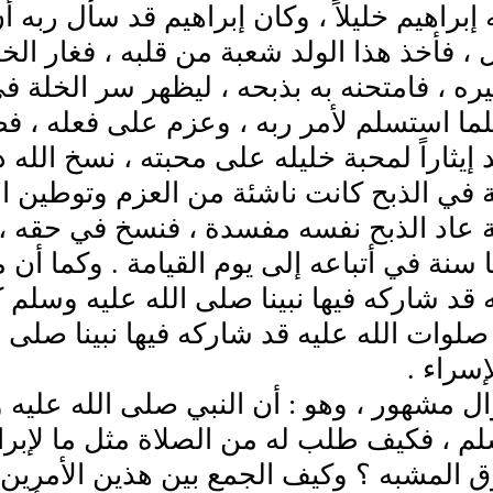
ه إبراهيم خليلاً ، وكان إبراهيم قد سأل ربه أ
، فأخذ هذا الولد شعبة من قلبه ، فغار ال
ره ، فامتحنه به بذبحه ، ليظهر سر الخلة 
لما استسلم لأمر ربه ، وعزم على فعله ، 
د إيثاراً لمحبة خليله على محبته ، نسخ الله 
 في الذبح كانت ناشئة من العزم وتوطين ا
عاد الذبح نفسه مفسدة ، فنسخ في حقه ، وص
 سنة في أتباعه إلى يوم القيامة . وكما أن م
ه قد شاركه فيها نبينا صلى الله عليه وسلم كم
وات الله عليه قد شاركه فيها نبينا صلى ا
سراء .
ل مشهور ، وهو : أن النبي صلى الله عليه
م ، فكيف طلب له من الصلاة مثل ما لإبراه
 المشبه ؟ وكيف الجمع بين هذين الأمرين ا