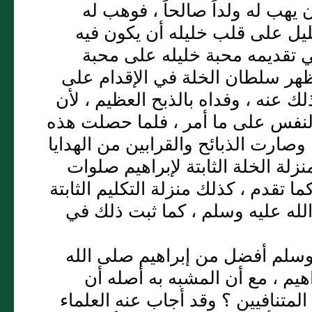
ن يهب له ولداً صالحاً ، فوهب له
خليل على قلب خليله أن يكون فيه
في تقديمه محبة خليله على محبة
فظهر سلطان الخلة في الإقدام على
ذلك عنه ، وفداه بالذبح العظيم ، لأن
لنفس على ما أمر ، فلما حصلت هذه
ارت الذبائح والقرابين من الهدايا
نزلة الخلة الثابتة لإبراهيم صلوات
ا تقدم ، كذلك منزلة التكليم الثابتة
لله عليه وسلم ، كما ثبت ذلك في
 وسلم أفضل من إبراهيم صلى الله
يم ، مع أن المشبه به أصله أن
لمتنافيين ؟ وقد أجاب عنه العلماء