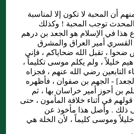
هم أن المحبة لا تكون إلا لمناسبة
والمحدث توجب المحبة ! وكذلك
دع هذا في الإسلام هو الجعد بن درهم
له القسري أمير العراق والمشرق
ضحوا ، تقبل الله ضحاياكم ، فإني
يم خليلاً ، ولم يكلم موسى تكليماً ،
ء التابعين رضي الله عنهم ، فجزاه
الجعد] - الجهم بن صفوان ، فأظهره
م بن أحوز أمير خراسان بها ، ثم
قولهم في أثناء خلافة المأمون ، حتى
لى ذلك . وأصل هذا مأخوذ عن
يلاً وموسى كليماً ، لأن الخلة هي