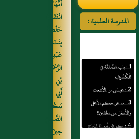
أَنَّهَا
النووي رحمهم الله تعالى
انْتَقَلَتْ
المدرسة العلمية :
حَفْصَةَ
بِنْتَ
عَبْدِ
1 : باب الصَّدَقَةِ فِي
الْكُسُوفِ
الرَّحْمَنِ
2 : عيسَى بن الأشعث
بْنِ
3 : ما هو حكم الأعلى
أَبِي
والأسفل من الخفين؟
بَكْرٍ
4 : كم هي أنواع المباح
الصَّدِيقِ
من الحيوان البري وما هي؟
حِينَ
5 : عباس بن عَبد الرَّحمن