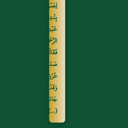
سَلَمَةَ قَالَ: "سَأَلْتُ عَائِشَةَ
لِعَمْرَةَ
أَكَانَ النَّبِيُّ صَلَّى اللَّهُ عَلَيْهِ
بِنْتِ
وَسَلَّمَ يَرْقُدُ وَهُوَ جُنُبٌ قَالَتْ
عَبْدِ
نَعَمْ وَيَتَوَضَّأُ".
الرَّحْمَنِ
فَقَالَتَ
صَدَقَ
عُرْوَةُ
وَقَدْ
جَادَلَهَا
(...)