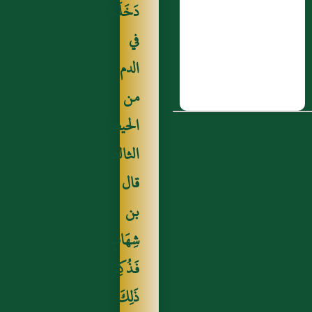
دَخَلَتْ
بن مينا الأَشجَعي
في
6 : فصل في خطأ مَن ظن
الدم
أنه صلى الله عليه وسلم
اعتمر من التنعيم بعد الحج
من
7 : قابوس بن أَبي ظبيان،
الحيضة
وأَبو ظبيان اسمه الحصين
الثالثة
بن جُندَُب الليثي
قال
8 : الكذب في غالب أقواله
بن
9 : جندل السَّدُوسي
شِهَابٍ
10 : حَدَّثَنَا أَبُو نُعَيْمٍ قَالَ
فَذُكِرَ
حَدَّثَنَا هِشَامٌ وَشَيْبَانُ عَنْ
ذَلِكَ
يَحْيَى بْنِ أَبِي كَثِيرٍ عَنْ أَبِي