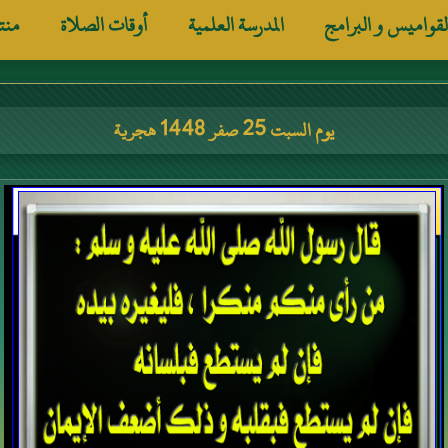
لقواميس و البرامج
المدرسة العلمية
أوقات الصلاة
منت
يوم السبت 25 صفر 1448 هجرية