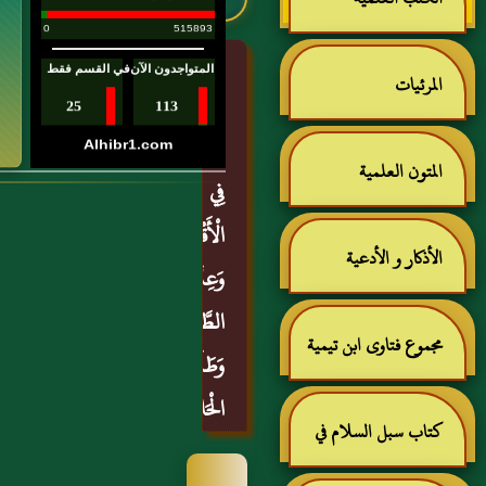
عبد
الطَّلَاقِ
بَابُ
البر
المرئيات
مَا
جَاءَ
المتون العلمية
فِي
الْأَقْرَاءِ
الأذكار و الأدعية
وَعِدَّةِ
الطَّلَاقِ
مجموع فتاوى ابن تيمية
وَطَلَاقِ
الْحَائِضِ
كتاب سبل السلام في