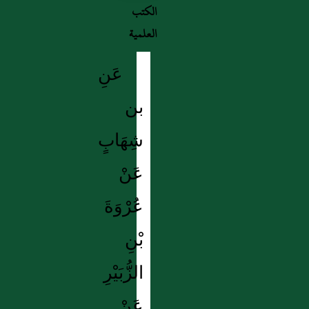
الكتب
العلمية
عَنِ
بن
شِهَابٍ
عَنْ
عُرْوَةَ
بْنِ
الزُّبَيْرِ
عَنْ