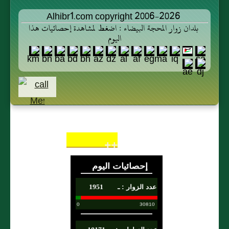
بالذهب
بْنُ
Alhibr1.com copyright 2006-2026
تمرا
بلدان زوار المحجة البيضاء : اضغط لمشاهدة إحصائيات هذا
يَسَارٍ
قبل
اليوم
وَأَبُو
أن
بَكْرِ
يقبض
بْنِ
الذَّهَبَ
مُحَمَّدِ
بْنِ
عَمْرِو
بْنِ
++
حَزْمٍ
وبن
شِهَابٍ
عَنْ
أَنْ
لَا