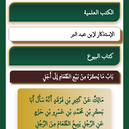
الكتب العلمية
الإستذكار لإبن عبد البر
كتاب البيوع
بَابُ مَا يُكَرَهُ مِنْ بَيْعِ الطَّعَامِ إِلَى أَجَلٍ
مَالِكٌ عَنْ كَثِيرِ بْنِ فَرْقَدٍ أَنَّهُ سَأَلَ أَبَا
بَكْرِ بْنِ مُحَمَّدِ بْنِ عَمْرِو بْنِ حَزْمٍ
عَنِ الرَّجُلِ يَبِيعُ الطَّعَامَ مِنَ الرَّجُلِ