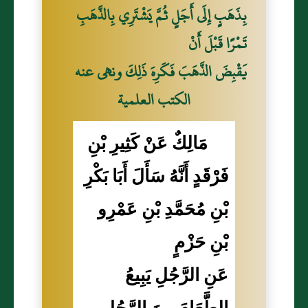
بِذَهَبٍ إِلَى أَجَلٍ ثُمَّ يَشْتَرِي بِالذَّهَبِ
تَمْرًا قَبْلَ أَنْ
يَقْبِضَ الذَّهَبَ فَكَرِهَ ذَلِكَ ونهى عنه
الكتب العلمية
مَالِكٌ عَنْ كَثِيرِ بْنِ
فَرْقَدٍ أَنَّهُ سَأَلَ أَبَا بَكْرِ
بْنِ مُحَمَّدِ بْنِ عَمْرِو
بْنِ حَزْمٍ
عَنِ الرَّجُلِ يَبِيعُ