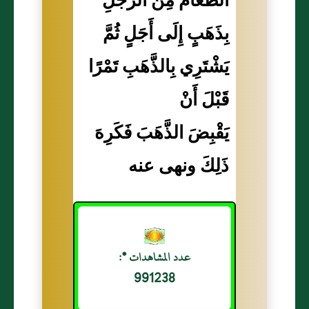
الطَّعَامَ مِنَ الرَّجُلِ
بِذَهَبٍ إِلَى أَجَلٍ ثُمَّ
يَشْتَرِي بِالذَّهَبِ تَمْرًا
قَبْلَ أَنْ
يَقْبِضَ الذَّهَبَ فَكَرِهَ
ذَلِكَ ونهى عنه
عدد المشاهدات *:
991238