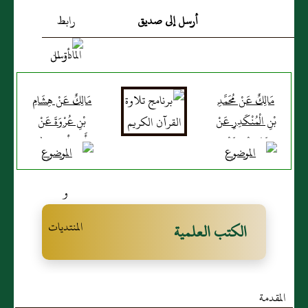
وَهِيَ الْمَدِينَةُ تَنْفِي النَّاسَ
أرسل إلى صديق
كَمَا يَنْفِي الْكِيرُ خَبَثَ (...)
مَالِكٌ عَنْ مُحَمَّدِ
مَالِكٌ عَنْ هِشَامِ
بْنِ الْمُنْكَدِرِ عَنْ
بْنِ عُرْوَةَ عَنْ
جَابِرِ بْنِ عَبْدِ
أَبِيهِ أن رسول
اللَّهِ أَنَّ أَعْرَابِيًّا
الله صلى الله
بَايَعَ رَسُولَ
عليه وسلم
اللَّهِ صَلَّى اللَّهُ
قَالَ لَا يَخْرُجُ
عَلَيْهِ وَسَلَّمَ عَلَى
أَحَدٌ مِنَ الْمَدِينَةِ
الكتب العلمية
الْإِسْلَامِ فَأَصَابَ
رَغْبَةً عَنْهَا إِلَّا
الْأَعْرَابِيَّ وَعَكٌ
أَبْدَلَهَا اللَّهُ خَيْرًا
بِالْمَدِينَةِ فَأُتِيَ
مِنْهُ
المقدمة
رَسُولُ
قَالَ أَبُو عُمَرَ هَذَا