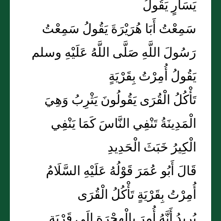
يَسَارٍ يَقُولُ
سَمِعْتُ أَبَا هُرَيْرَةَ يَقُولُ سَمِعْتُ
رَسُولَ اللَّهِ صَلَّى اللَّهُ عَلَيْهِ وسلم
يَقُولُ أُمِرْتُ بِقَرْيَةٍ
تَأْكُلُ الْقُرَى يَقُولُونَ يَثْرِبُ وَهِيَ
الْمَدِينَةُ تَنْفِي النَّاسَ كَمَا يَنْفِي
الْكِيرُ خَبَثَ الْحَدِيدِ
قَالَ أَبُو عُمَرَ قَوْلُهُ عَلَيْهِ السَّلَامُ
أُمِرْتُ بِقَرْيَةٍ تَأْكُلُ الْقُرَى
يُرِيدُ أَنَّهُ أُمِرَ بِالْهِجْرَةِ إِلَى قَرْيَةٍ