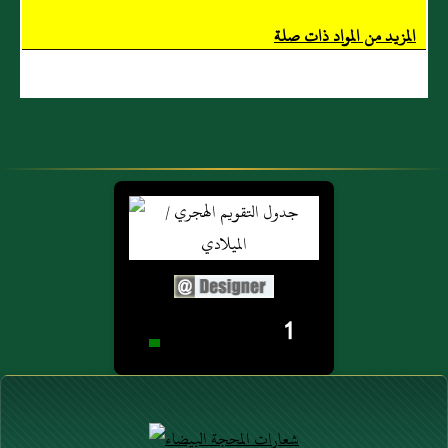
اللَّهِ صَلَّى اللَّهُ
الْحَدِيثُ قَدْ
المزيد من المواد ذات صلة
عَلَيْهِ وَسَلَّمَ فَقَالَ
وَصَلَهُ مَعْنُ بْنُ
يَا رَسُولَ اللَّهِ
عِيسَى عَنْ
أَقِلْنِي (...)
مَالِكٌ فِي الْمُوَطَّأِ
عَنْ هِشَامِ
بْنِ عُرْوَةَ عَنْ
أَبِيهِ (...)
1