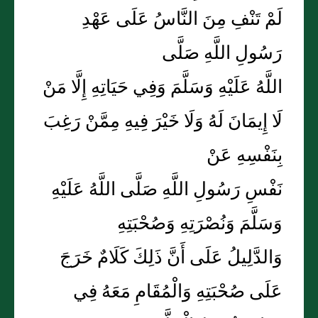
لَمْ تَنْفِ مِنَ النَّاسُ عَلَى عَهْدِ
رَسُولِ اللَّهِ صَلَّى
اللَّهُ عَلَيْهِ وَسَلَّمَ وَفِي حَيَاتِهِ إِلَّا مَنْ
لَا إِيمَانَ لَهُ وَلَا خَيْرَ فِيهِ مِمَّنْ رَغِبَ
بِنَفْسِهِ عَنْ
نَفْسِ رَسُولِ اللَّهِ صَلَّى اللَّهُ عَلَيْهِ
وَسَلَّمَ وَنُصْرَتِهِ وَصُحْبَتِهِ
وَالدَّلِيلُ عَلَى أَنَّ ذَلِكَ كَلَامٌ خَرَجَ
عَلَى صُحْبَتِهِ وَالْمُقَامِ مَعَهُ فِي