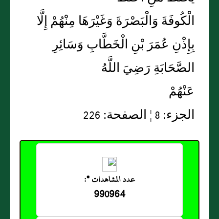
الْكُوفَةَ وَالْبَصْرَةَ وَغَيْرَهَا مِنْهُمْ إِلَّا
بِإِذْنِ عُمَرَ بْنِ الْخَطَّابِ وَسَائِرِ
الصَّحَابَةِ رَضِيَ اللَّهُ
عَنْهُمْ
الجزء: 8 ¦ الصفحة: 226
عدد المشاهدات *:
990964