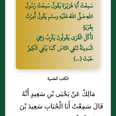
سَمِعْتُ أَبَا هُرَيْرَةَ يَقُولُ سَمِعْتُ رَسُولَ
اللَّهِ صَلَّى اللَّهُ عَلَيْهِ وسلم يَقُولُ أُمِرْتُ
بِقَرْيَةٍ
تَأْكُلُ الْقُرَى يَقُولُونَ يَثْرِبُ وَهِيَ
الْمَدِينَةُ تَنْفِي النَّاسَ كَمَا يَنْفِي الْكِيرُ
خَبَثَ (...)
الكتب العلمية
مَالِكٌ عَنْ يَحْيَى بْنِ سَعِيدٍ أَنَّهُ
قَالَ سَمِعْتُ أَبَا الْحُبَابِ سَعِيدَ بْنَ