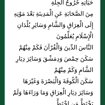
حَيَاتِهِ خُرُوجُ الْجِلَّةِ
مِنَ الصَّحَابَةِ عَنِ الْمَدِينَةِ بَعْدَ مَوْتِهِ
إِلَى الْعِرَاقِ وَالشَّامِ وَسَائِرِ بُلْدَانِ
الْإِسْلَامِ يُعَلِّمُونَ
النَّاسَ الدِّينَ وَالْقُرْآنَ فَكَمْ مِنْهُمْ
سَكَنَ حِمْصَ وَدِمَشْقَ وَسَائِرَ دِيَارِ
الشَّامِ وَكَمْ مِنْهُمْ
سَكَنَ الْكُوفَةَ وَالْبَصْرَةَ وَغَيْرَهَا
وَسَائِرَ دِيَارِ الْعِرَاقِ وَمَا وَرَاءَهَا وَلَمْ
يَخْتَطَّ مَنِ اخْتَطَّ