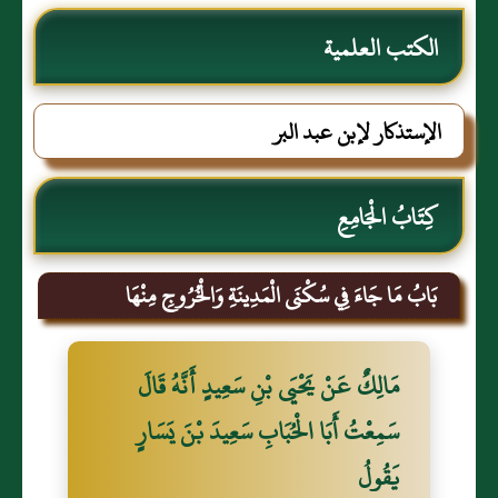
الكتب العلمية
الإستذكار لإبن عبد البر
كِتَابُ الْجَامِعِ
بَابُ مَا جَاءَ فِي سُكْنَى الْمَدِينَةِ وَالْخُرُوجِ مِنْهَا
مَالِكٌ عَنْ يَحْيَى بْنِ سَعِيدٍ أَنَّهُ قَالَ
سَمِعْتُ أَبَا الْحُبَابِ سَعِيدَ بْنَ يَسَارٍ
يَقُولُ