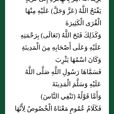
يَفْتَحُ اللَّهُ (عَزَّ وَجَلَّ) عَلَيْهِ مِنْهَا
الْقُرَى الْكَثِيرَةَ
وَكَذَلِكَ فَتَحَ اللَّهُ (تَعَالَى) بِرَحْمَتِهِ
عَلَيْهِ وَعَلَى أَصْحَابِهِ مِنَ الْمَدِينَةِ
وَكَانَ اسْمُهَا يَثْرِبَ
فَسَمَّاهَا رَسُولِ اللَّهِ صَلَّى اللَّهُ
عَلَيْهِ وَسَلَّمَ الْمَدِينَةَ
وَأَمَّا قَوْلُهُ (تَنْفِي النَّاسَ)
فَكَلَامُ عُمُومٍ مَعْنَاهُ الْخُصُوصُ لِأَنَّهَا