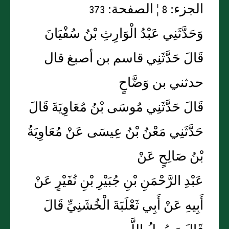
الجزء: 8 ¦ الصفحة: 373
وَحَدَّثَنِي عَبْدُ الْوَارِثِ بْنُ سُفْيَانَ
قَالَ حَدَّثَنِي قاسم بن أصبغ قال
حدثني بن وَضَّاحٍ
قَالَ حَدَّثَنِي مُوسَى بْنُ مُعَاوِيَةَ قَالَ
حَدَّثَنِي مَعْنُ بْنُ عِيسَى عَنْ مُعَاوِيَةُ
بْنُ صَالِحٍ عَنْ
عَبْدِ الرَّحْمَنِ بْنِ جُبَيْرِ بْنِ نُفَيْرٍ عَنْ
أَبِيهِ عَنْ أَبِي ثَعْلَبَةَ الْخُشَنِيِّ قَالَ