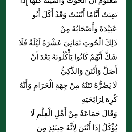
مَعْلُومٌ أَنَّ الْحُوتَ وَالْمَيْتَةَ كُلَّهَا إِذَا
بَقِيَتْ أَيَّامًا أَنْتَنَتْ وَقَدْ أَكَلَ أَبُو
عُبَيْدَةَ وَأَصْحَابُهُ مِنْ
ذَلِكَ الْحُوتِ ثَمَانِيَ عَشْرَةَ لَيْلَةً فَلَا
شَكَّ أَنَّهُمْ كَانُوا يَأْكُلُونَهُ بَعْدَ أَنْ
أَصَلَّ وَأَنْتَنَ وَالذَّكِيُّ
لَا يَضُرُّهُ نَتَنُهُ مِنْ جِهَةِ الْحَرَامِ وَأَنَّهُ
كُرِهَ لِرَائِحَتِهِ
وَقَالَ جَمَاعَةٌ مِنْ أَهْلِ الْعِلْمِ لَا
يُؤْكَلُ إِذَا أَنْتَنَ لِأَنَّهُ حِينَئِذٍ مِنَ