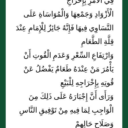
فِي الْأَمْرِ بِإِخْرَاجِ
الْأَزْوَادِ وَجَمْعِهَا وَالْمُوَاسَاةِ عَلَى
التَّسَاوِي فِيهَا فَإِنَّهُ جَائِزٌ لِلْإِمَامِ عِنْدَ
قِلَّةِ الطَّعَامِ
وَارْتِفَاعِ السِّعْرِ وَعَدَمِ الْقُوتِ أَنْ
يَأْمُرَ مَنْ عِنْدَهُ طَعَامٌ يَفْضُلُ عَنْ
قُوتِهِ بِإِخْرَاجِهِ لِلْبَيْعِ
وَرَأَى أَنَّ إِجْبَارَهُ عَلَى ذَلِكَ مِنَ
الْوَاجِبِ لِمَا فِيهِ مِنْ تَوْفِيقِ النَّاسِ
وَصَلَاحِ حَالِهِمْ