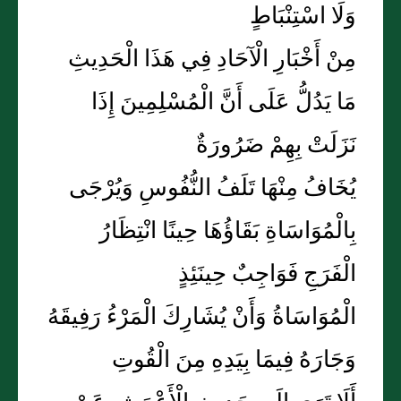
وَلَا اسْتِنْبَاطٍ
مِنْ أَخْبَارِ الْآحَادِ فِي هَذَا الْحَدِيثِ
مَا يَدُلُّ عَلَى أَنَّ الْمُسْلِمِينَ إِذَا
نَزَلَتْ بِهِمْ ضَرُورَةٌ
يُخَافُ مِنْهَا تَلَفُ النُّفُوسِ وَيُرْجَى
بِالْمُوَاسَاةِ بَقَاؤُهَا حِينًا انْتِظَارُ
الْفَرَجِ فَوَاجِبٌ حِينَئِذٍ
الْمُوَاسَاةُ وَأَنْ يُشَارِكَ الْمَرْءُ رَفِيقَهُ
وَجَارَهُ فِيمَا بِيَدِهِ مِنَ الْقُوتِ