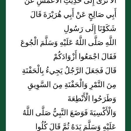
أَلَا تَرَى إِلَى حَدِيثِ الْأَعْمَشِ عَنْ
أَبِي صَالِحٍ عَنْ أَبِي هُرَيْرَةَ قَالَ
شَكَوْنَا إِلَى رَسُولِ
اللَّهِ صَلَّى اللَّهُ عَلَيْهِ وَسَلَّمَ الْجُوعَ
فَقَالَ اجْمَعُوا أَزْوَادَكُمْ
قَالَ فَجَعَلَ الرَّجُلُ يَجِيءُ بِالْحَفْنَةِ
مِنَ التَّمْرِ وَالْحَفْنَةِ مِنَ السَّوِيقِ
وَطَرَحُوا الْأَنْطِعَةَ
وَالْأَكْسِيَةَ فَوَضَعَ النَّبِيُّ صَلَّى اللَّهُ
عَلَيْهِ وَسَلَّمَ يَدَهُ ثُمَّ قَالَ كُلُوا