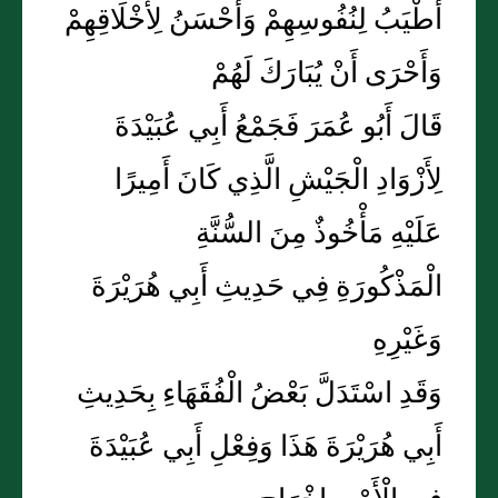
أَطْيَبُ لِنُفُوسِهِمْ وَأَحْسَنُ لِأَخْلَاقِهِمْ
وَأَحْرَى أَنْ يُبَارَكَ لَهُمْ
قَالَ أَبُو عُمَرَ فَجَمْعُ أَبِي عُبَيْدَةَ
لِأَزْوَادِ الْجَيْشِ الَّذِي كَانَ أَمِيرًا
عَلَيْهِ مَأْخُوذٌ مِنَ السُّنَّةِ
الْمَذْكُورَةِ فِي حَدِيثِ أَبِي هُرَيْرَةَ
وَغَيْرِهِ
وَقَدِ اسْتَدَلَّ بَعْضُ الْفُقَهَاءِ بِحَدِيثِ
أَبِي هُرَيْرَةَ هَذَا وَفِعْلِ أَبِي عُبَيْدَةَ