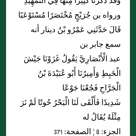
وَقَدْ ذَكَرْنَا كَثِيرًا مِنْهَا فِي التَّمْهِيدِ
ورواه بن جُرَيْجٍ مُخْتَصَرًا مُسْتَوْعَبًا
قَالَ حَدَّثَنِي عَمْرُو بْنُ دينار أنه
سمع جابر بن
عبد الْأَنْصَارِيَّ يَقُولُ غَزَوْنَا جَيْشَ
الْخَبِطِ وَأَمِيرُنَا أَبُو عُبَيْدَةَ بْنُ
الْجَرَّاحِ فَجُعْنَا جَوْعًا
شَدِيدًا فَأَلْقَى لَنَا الْبَحْرُ حُوتًا لَمْ نَرَ
مِثْلَهُ يُقَالُ له
الجزء: 8 ¦ الصفحة: 371