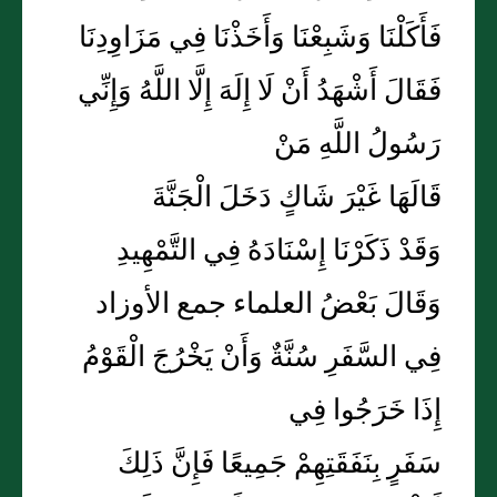
فَأَكَلْنَا وَشَبِعْنَا وَأَخَذْنَا فِي مَزَاوِدِنَا
فَقَالَ أَشْهَدُ أَنْ لَا إِلَهَ إِلَّا اللَّهُ وَإِنِّي
رَسُولُ اللَّهِ مَنْ
قَالَهَا غَيْرَ شَاكٍ دَخَلَ الْجَنَّةَ
وَقَدْ ذَكَرْنَا إِسْنَادَهُ فِي التَّمْهِيدِ
وَقَالَ بَعْضُ العلماء جمع الأوزاد
فِي السَّفَرِ سُنَّةٌ وَأَنْ يَخْرُجَ الْقَوْمُ
إِذَا خَرَجُوا فِي
سَفَرٍ بِنَفَقَتِهِمْ جَمِيعًا فَإِنَّ ذَلِكَ