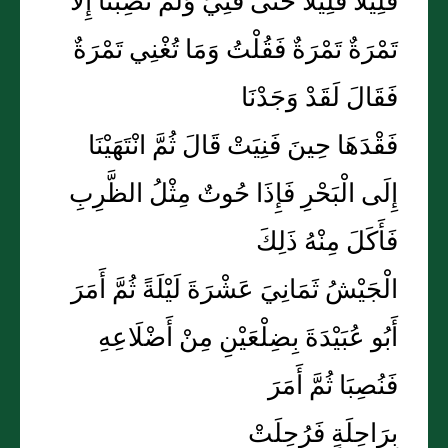
قَلِيلًا قَلِيلًا حَتَّى فَنِيَ وَلَمْ تُصِبْنَا إِلَّا
تَمْرَةٌ تَمْرَةٌ فَقُلْتُ وَمَا تُغْنِي تَمْرَةٌ
فَقَالَ لَقَدْ وَجَدْنَا
فَقْدَهَا حِينَ فَنِيَتْ قَالَ ثُمَّ انْتَهَيْنَا
إِلَى الْبَحْرِ فَإِذَا حُوتٌ مِثْلُ الظَّرِبِ
فَأَكَلَ مِنْهُ ذَلِكَ
الْجَيْشُ ثَمَانِيَ عَشْرَةَ لَيْلَةً ثُمَّ أَمَرَ
أَبُو عُبَيْدَةَ بِضِلْعَيْنِ مِنْ أَضْلَاعِهِ
فَنُصِبَا ثُمَّ أَمَرَ
بِرَاحِلَةٍ فَرُحِلَتْ