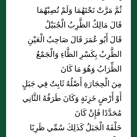
ثُمَّ مَرَّتْ تَحْتَهُمَا وَلَمْ تُصِبْهُمَا
قَالَ مَالِكٌ الظَّرِبُ الْجُبَيْلُ
قَالَ أَبُو عُمَرَ قَالَ صَاحِبُ الْعَيْنِ
الظَّرِبُ بِكَسْرِ الظَّاءِ وَالْجَمْعُ
الظِّرَابُ وَهُوَ مَا كَانَ
مِنَ الْحِجَارَةِ أَصْلُهُ ثَابِتٌ فِي جَبَلٍ
أَوْ أَرْضٍ خَزِنَةٍ وَكَانَ طَرَفُهُ الثَّانِي
مُحَدَّدًا فَإِنْ كَانَ
خَلْفَهُ الْجَبَلُ كَذَلِكَ سُمِّي ظَرِبًا