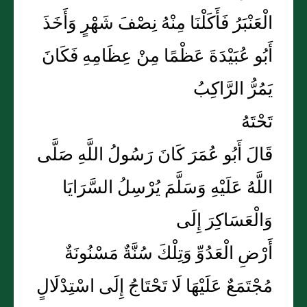
الْعَنْبَرُ فَأَكَلْنَا مِنْهُ نِصْفَ شَهْرٍ وَأَخَذَ
أَبُو عُبَيْدَةَ عَظْمًا مِنْ عِظَامِهِ فَكَانَ
يَمُرُّ الرَّاكِبُ
تَحْتَهُ
قَالَ أَبُو عُمَرَ كَانَ رَسُولُ اللَّهِ صَلَّى
اللَّهُ عَلَيْهِ وَسَلَّمَ يُرْسِلُ السَّرَايَا
وَالْعَسَاكِرَ إِلَى
أَرْضِ الْعَدُوِّ وَتِلْكَ سُنَّةٌ مَسْنُونَةٌ
مُجْتَمَعٌ عَلَيْهَا لَا تَحْتَاجُ إِلَى اسْتِدْلَالٍ