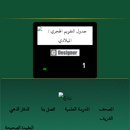
يَأْكُلُ الثَّرَى مِنَ
نساء ها هنا رُفِعَ
الْعَطَشِ
لَا يَجُوزُ غَيْرُ
فَقَالَ الرَّجُلُ لَقَدْ
ذَلِكَ وَالْمُؤْمِنَاتُ
(...)
(...)
1
المصحف
المدرسة العلمية
اتصل بنا
الدفتر الذهبي
الشريف
العقيدة الصحيحة