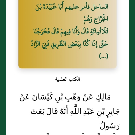
الساحل فأمر عليهم أَبَا عُبَيْدَةَ بْنَ
الْجَرَّاحِ وَهُمْ
ثَلَاثُمِائَةٍ قَالَ وَأَنَا فِيهِمْ قَالَ فَخَرَجْنَا
حَتَّى إِذَا كُنَّا بِبَعْضِ الطَّرِيقِ فَنِيَ الزَّادُ
(...)
الكتب العلمية
مَالِكٍ عَنْ وَهْبِ بْنِ كَيْسَانَ عَنْ
جَابِرٍ بْنِ عَبْدِ اللَّهِ أَنَّهُ قَالَ بَعَثَ
رَسُولُ