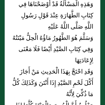
وَهَذِهِ الْمَسْأَلَةُ قَدْ أَوْضَحْنَاهَا فِي
كِتَابِ الطَّهَارَةِ عِنْدَ قَوْلِ رَسُولِ
اللَّهِ صَلَّى اللَّهُ عَلَيْهِ
وَسَلَّمَ هُوَ الطَّهُورُ مَاؤُهُ الْحِلُّ مَيْتَتُهُ
وَفِي كِتَابِ الصَّيْدِ أَيْضًا فَلَا مَعْنَى
لِإِعَادَتِهَا
وَقَدِ احْتَجَّ بِهَذَا الْحَدِيثِ مَنْ أَجَازَ
أَكْلَ لَحْمِ الصَّيْدِ إِذَا أَنْتَنَ وَكَذَلِكَ كُلُّ
مَا ذُكِّيَ لِأَنَّهُ