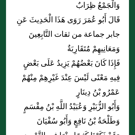
وَالْجَمْعُ ظِرَابٌ
قَالَ أَبُو عُمَرَ رَوَى هَذَا الْحَدِيثَ عَنِ
جابر جماعة من ثقات التَّابِعِينَ
وَمَعَانِيهِمْ مُتَقَارِبَةٌ
فَإِذَا كَانَ بَعْضُهُمْ يَزِيدُ عَلَى بَعْضٍ
فِيهِ مَعْنًى لَيْسَ عِنْدَ غَيْرِهِمْ مِنْهُمْ
عَمْرُو بْنُ دِينَارٍ
وَأَبُو الزُّبَيْرِ وَعُبَيْدُ اللَّهِ بْنُ مِقْسَمٍ
وَطَلْحَةُ بْنُ نَافِعٍ وَأَبُو سُفْيَانَ