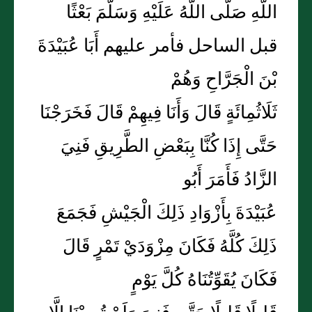
اللَّهِ صَلَّى اللَّهُ عَلَيْهِ وَسَلَّمَ بَعْثًا
قبل الساحل فأمر عليهم أَبَا عُبَيْدَةَ
بْنَ الْجَرَّاحِ وَهُمْ
ثَلَاثُمِائَةٍ قَالَ وَأَنَا فِيهِمْ قَالَ فَخَرَجْنَا
حَتَّى إِذَا كُنَّا بِبَعْضِ الطَّرِيقِ فَنِيَ
الزَّادُ فَأَمَرَ أَبُو
عُبَيْدَةَ بِأَزْوَادِ ذَلِكَ الْجَيْشِ فَجَمَعَ
ذَلِكَ كُلَّهُ فَكَانَ مِزْوَدَيْ تَمْرٍ قَالَ
فَكَانَ يُقَوِّتُنَاهُ كُلَّ يَوْمٍ