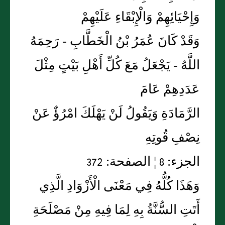
وَإِحْيَائِهِمْ وَالْإِبْقَاءِ عَلَيْهِمْ
وَقَدْ كَانَ عُمَرُ بْنُ الْخَطَّابِ - رَحِمَهُ
اللَّهُ - يَجْعَلُ مَعَ كُلِّ أَهْلِ بَيْتٍ مِثْلَ
عَدَدِهِمْ عَامَ
الرَّمَادَةِ وَيَقُولُ لَنْ يَهْلَكَ امْرُؤٌ عَنْ
نِصْفِ قُوتِهِ
الجزء: 8 ¦ الصفحة: 372
وَهَذَا كُلُّهُ فِي مَعْنَى الْأَزْوَادِ الَّذِي
أَتَتِ السُّنَّةُ بِهِ لِمَا فِيهِ مِنْ مَصْلَحَةِ