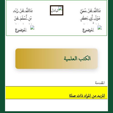
مَالِكٌ عَنْ سُمَيٍّ
مَالِكٌ عَنْ زَيْدِ
مَوْلَى أَبِي بَكْرٍ
بْنِ أَسْلَمَ عَنْ
عَنْ أَبِي صَالِحٍ
عَمْرِو بْنِ سَعْدِ
السَّمَّانِ عَنْ أَبِي
بْنِ مُعَاذٍ عَنْ
هُرَيْرَةَ أَنَّ
جَدَّتِهِ أَنَّ رَسُولَ
رَسُولَ اللَّهِ صَلَّى
اللَّهِ صَلَّى اللَّهُ
الله عليه وسلم
عَلَيْهِ وَسَلَّمَ قَالَ
الكتب العلمية
قال بَيْنَمَا رَجُلٌ
يَا نِسَاءَ
يَمْشِي بِطَرِيقٍ إِذِ
الْمُؤْمِنَاتِ
اشْتَدَّ عَلَيْهِ
لَا تَحْقِرَنَّ
المقدمة
العطش فوجد
إِحْدَاكُنَّ
بئرا فنزل فيها
لِجَارَتِهَا وَلَوْ
المزيد من المواد ذات صلة
فشرب وخرج
كُرَاعَ شَاةٍ محرقا
فَإِذَا كَلْبٌ يَلْهَثُ
قال أبو عمر يا