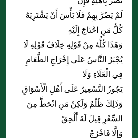
يَضُرُّ بِأَهْلِهِ فَإِنْ
لَمْ يَضُرَّ بِهِمْ فَلَا بَأْسَ أَنْ يَشْتَرِيَهُ
كُلُّ مَنِ احْتَاجَ إِلَيْهِ
وَهَذَا كُلُّهُ مِنْ قَوْلِهِ خِلَافُ قَوْلِهِ لَا
يُجْبَرُ النَّاسُ عَلَى إِخْرَاجِ الطَّعَامِ
فِي الْغَلَاءِ وَلَا
يَجُوزُ التَّسْعِيرُ عَلَى أَهْلِ الْأَسْوَاقِ
وَذَلِكَ ظُلْمٌ وَلَكِنْ مَنِ انْحَطَّ مِنَ
السِّعْرِ قِيلَ لَهُ أَلْحِقْ
وَإِلَّا فَاخْرُجْ