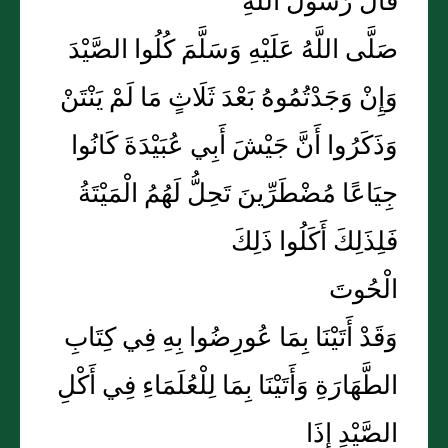
قَالَ رَسُولُ اللَّهِ
صَلَّى اللَّهُ عَلَيْهِ وَسَلَّمَ كُلُوا الصَّيْدَ
وَإِنْ وَجَدْتُمُوهُ بَعْدَ ثَلَاثٍ مَا لَمْ يَنْتَنْ
وَذَكَرُوا أَنَّ جَيْشَ أَبِي عُبَيْدَةَ كَانُوا
جِيَاعًا مُضْطَرِّينَ تَحِلُّ لَهُمُ الْمَيْتَةُ
فَلِذَلِكَ أَكَلُوا ذَلِكَ
الْحُوتَ
وَقَدْ أَتَيْنَا بِمَا عُورِضُوا بِهِ فِي كِتَابِ
الطَّهَارَةِ وَأَتَيْنَا بِمَا لِلْعُلَمَاءِ فِي أَكْلِ
الصَّيْدِ إِذَا