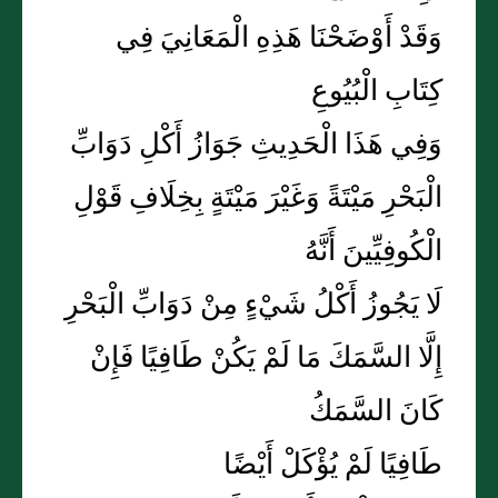
وَقَدْ أَوْضَحْنَا هَذِهِ الْمَعَانِيَ فِي
كِتَابِ الْبُيُوعِ
وَفِي هَذَا الْحَدِيثِ جَوَازُ أَكْلِ دَوَابِّ
الْبَحْرِ مَيْتَةً وَغَيْرَ مَيْتَةٍ بِخِلَافِ قَوْلِ
الْكُوفِيِّينَ أَنَّهُ
لَا يَجُوزُ أَكْلُ شَيْءٍ مِنْ دَوَابِّ الْبَحْرِ
إِلَّا السَّمَكَ مَا لَمْ يَكُنْ طَافِيًا فَإِنْ
كَانَ السَّمَكُ
طَافِيًا لَمْ يُؤْكَلْ أَيْضًا