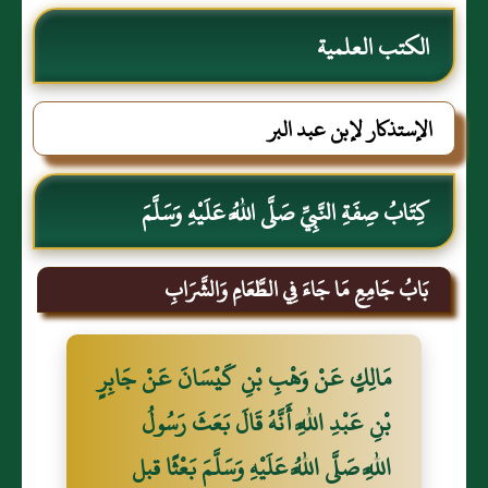
الكتب العلمية
الإستذكار لإبن عبد البر
كِتَابُ صِفَةِ النَّبِيِّ صَلَّى اللَّهُ عَلَيْهِ وَسَلَّمَ
بَابُ جَامِعِ مَا جَاءَ فِي الطَّعَامِ وَالشَّرَابِ
مَالِكٍ عَنْ وَهْبِ بْنِ كَيْسَانَ عَنْ جَابِرٍ
بْنِ عَبْدِ اللَّهِ أَنَّهُ قَالَ بَعَثَ رَسُولُ
اللَّهِ صَلَّى اللَّهُ عَلَيْهِ وَسَلَّمَ بَعْثًا قبل