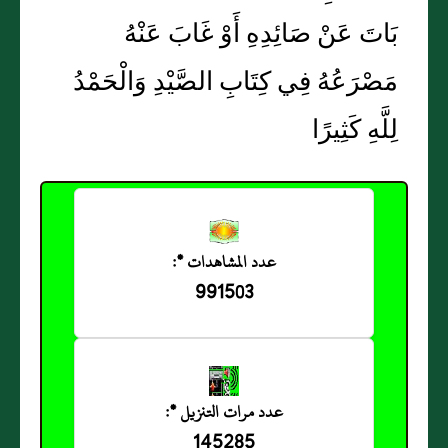
بَاتَ عَنْ صَائِدِهِ أَوْ غَابَ عَنْهُ
مَصْرَعُهُ فِي كِتَابِ الصَّيْدِ وَالْحَمْدُ
لِلَّهِ كَثِيرًا
عدد المشاهدات *:
991503
عدد مرات التنزيل *:
145285