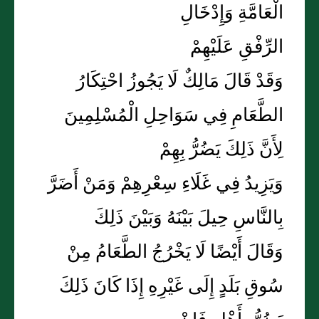
الْعَامَّةِ وَإِدْخَالِ
الرِّفْقِ عَلَيْهِمْ
وَقَدْ قَالَ مَالِكٌ لَا يَجُوزُ احْتِكَارُ
الطَّعَامِ فِي سَوَاحِلِ الْمُسْلِمِينَ
لِأَنَّ ذَلِكَ يَضُرُّ بِهِمْ
وَيَزِيدُ فِي غَلَاءِ سِعْرِهِمْ وَمَنْ أَضَرَّ
بِالنَّاسِ حِيلَ بَيْنَهُ وَبَيْنَ ذَلِكَ
وَقَالَ أَيْضًا لَا يَخْرُجُ الطَّعَامُ مِنْ
سُوقِ بَلَدٍ إِلَى غَيْرِهِ إِذَا كَانَ ذَلِكَ