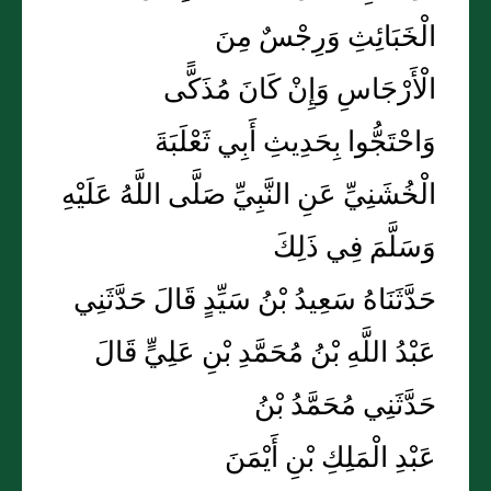
الْخَبَائِثِ وَرِجْسٌ مِنَ
الْأَرْجَاسِ وَإِنْ كَانَ مُذَكًّى
وَاحْتَجُّوا بِحَدِيثِ أَبِي ثَعْلَبَةَ
الْخُشَنِيِّ عَنِ النَّبِيِّ صَلَّى اللَّهُ عَلَيْهِ
وَسَلَّمَ فِي ذَلِكَ
حَدَّثَنَاهُ سَعِيدُ بْنُ سَيِّدٍ قَالَ حَدَّثَنِي
عَبْدُ اللَّهِ بْنُ مُحَمَّدِ بْنِ عَلِيٍّ قَالَ
حَدَّثَنِي مُحَمَّدُ بْنُ
عَبْدِ الْمَلِكِ بْنِ أَيْمَنَ