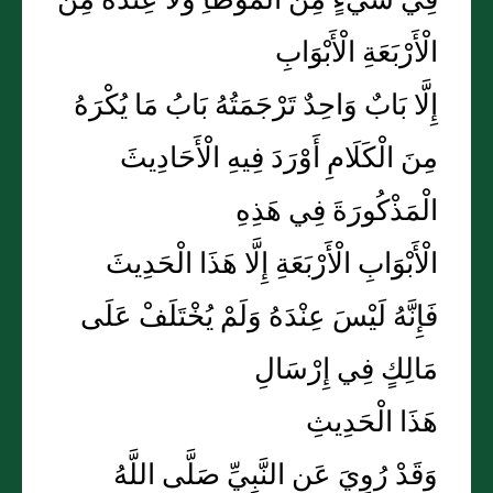
فِي شَيْءٍ مِنَ الْمُوَطَّأِ وَلَا عِنْدَهُ مِنَ
الْأَرْبَعَةِ الْأَبْوَابِ
إِلَّا بَابٌ وَاحِدٌ تَرْجَمَتُهُ بَابُ مَا يُكْرَهُ
مِنَ الْكَلَامِ أَوْرَدَ فِيهِ الْأَحَادِيثَ
الْمَذْكُورَةَ فِي هَذِهِ
الْأَبْوَابِ الْأَرْبَعَةِ إِلَّا هَذَا الْحَدِيثَ
فَإِنَّهُ لَيْسَ عِنْدَهُ وَلَمْ يُخْتَلَفْ عَلَى
مَالِكٍ فِي إِرْسَالِ
هَذَا الْحَدِيثِ
وَقَدْ رُوِيَ عَنِ النَّبِيِّ صَلَّى اللَّهُ