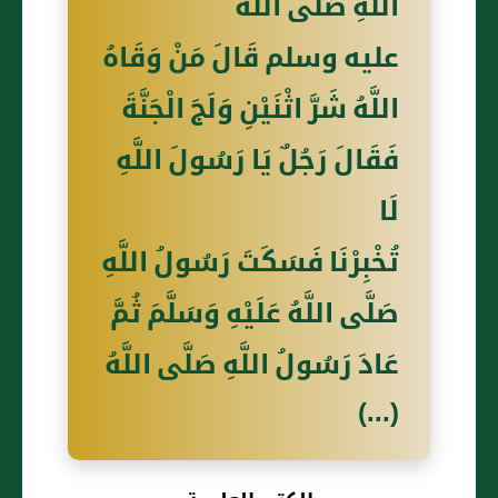
اللَّهِ صَلَّى اللَّهُ
عليه وسلم قَالَ مَنْ وَقَاهُ
اللَّهُ شَرَّ اثْنَيْنِ وَلَجَ الْجَنَّةَ
فَقَالَ رَجُلٌ يَا رَسُولَ اللَّهِ
لَا
تُخْبِرْنَا فَسَكَتَ رَسُولُ اللَّهِ
صَلَّى اللَّهُ عَلَيْهِ وَسَلَّمَ ثُمَّ
عَادَ رَسُولُ اللَّهِ صَلَّى اللَّهُ
(...)