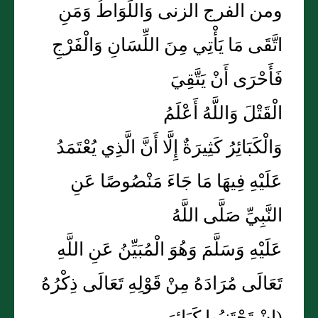
ومن الفرج الزنى وَاللِّوَاطُ وَمَنِ
اتَّقَى مَا يَأْتِي مِنَ اللِّسَانِ وَالْفَرْجِ
فَأَحْرَى أَنْ يَتَّقِيَ
الْقَتْلَ وَاللَّهُ أَعْلَمُ
وَالْكَبَائِرُ كَثِيرَةٌ إِلَّا أَنَّ الَّذِي يُعْتَمَدُ
عَلَيْهِ فِيهَا مَا جَاءَ مَنْصُوصًا عَنِ
النَّبِيِّ صَلَّى اللَّهُ
عَلَيْهِ وَسَلَّمَ وَهُوَ الْمُبَيِّنُ عَنِ اللَّهِ
تَعَالَى مُرَادَهُ مِنْ قَوْلِهِ تَعَالَى ذِكْرُهُ