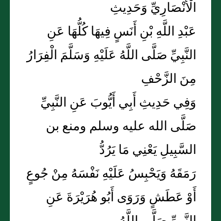
الْأَنْصَارِيِّ وَحَدِيثِ
عَبْدِ اللَّهِ بْنِ أَنَسٍ فِيهَا كُلُّهَا عَنِ
النَّبِيِّ صَلَّى اللَّهُ عَلَيْهِ وَسَلَّمَ الْفِرَارُ
مِنَ الزَّحْفِ
وَفِي حَدِيثِ أَبِي أَيُّوبَ عَنِ النَّبِيِّ
صَلَّى الله عليه وسلم ومنع بن
السَّبِيلِ يَعْنِي مَا يَرُدُّ
رَمَقَهُ وَيَحْبِسُ عَلَيْهِ نَفْسَهُ مِنْ جُوعٍ
أَوْ عَطَشٍ وَرَوَى أَبُو هُرَيْرَةَ عَنِ