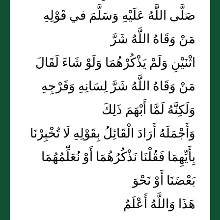
صَلَّى اللَّهُ عَلَيْهِ وَسَلَّمَ في قَوْلِهِ
مَنْ وَقَاهُ اللَّهُ شَرَّ
اثْنَيْنِ وَلَمْ يَذْكُرْهُمَا وَلَوْ شَاءَ لَقَالَ
مَنْ وَقَاهُ اللَّهُ شَرَّ لِسَانِهِ وَفَرْجِهِ
وَلَكِنَّهُ لَمَّا أَبْهَمَ ذَلِكَ
وَأَجْمَلَهُ أَرَادَ الْقَائِلُ بِقَوْلِهِ لَا تُخْبِرْنَا
بِأَيِّهِمَا فَقُلْنَا نَذْكُرُهُمَا أَوْ نُعَلِّمُهُمَا
بَعْضَنَا أَوْ نَحْوَ
هَذَا وَاللَّهُ أَعْلَمُ