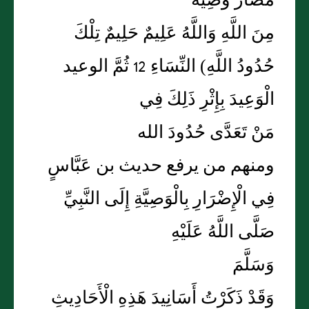
مُضَارٍّ وَصِيَّةً
مِنَ اللَّهِ وَاللَّهُ عَلِيمٌ حَلِيمٌ تِلْكَ
حُدُودُ اللَّهِ) النِّسَاءِ 12 ثُمَّ الوعيد
الْوَعِيدَ بِإِثْرِ ذَلِكَ فِي
مَنْ تَعَدَّى حُدُودَ الله
ومنهم من يرفع حديث بن عَبَّاسٍ
فِي الْإِضْرَارِ بِالْوَصِيَّةِ إِلَى النَّبِيِّ
صَلَّى اللَّهُ عَلَيْهِ
وَسَلَّمَ
وَقَدْ ذَكَرْتُ أَسَانِيدَ هَذِهِ الْأَحَادِيثِ