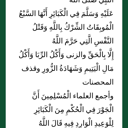
النَّبِيِّ صَلَّى اللَّهُ
عَلَيْهِ وَسَلَّمَ فِي الْكَبَائِرِ أَنَّهَا السَّبْعُ
الْمُوبِقَاتُ الشِّرْكُ بِاللَّهِ وَقَتْلُ
النَّفْسِ الَّتِي حَرَّمَ اللَّهُ
إِلَّا بِالْحَقِّ والزنى وَأَكْلُ الرِّبَا وَأَكْلُ
مَالِ الْيَتِيمِ وَشَهَادَةُ الزُّورِ وقذف
المحصنات
وأجمع العلماء الْمُسْلِمِينَ أَنَّ
الْجَوْرَ فِي الْحُكْمِ مِنَ الْكَبَائِرِ
لِلْوَعِيدِ الْوَارِدِ فِيهِ قَالَ اللَّهُ