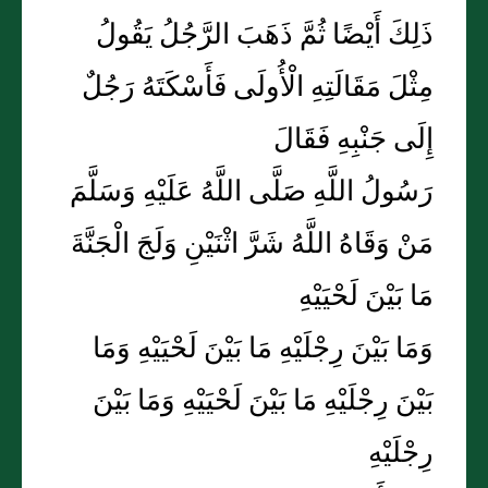
ذَلِكَ أَيْضًا ثُمَّ ذَهَبَ الرَّجُلُ يَقُولُ
مِثْلَ مَقَالَتِهِ الْأُولَى فَأَسْكَتَهُ رَجُلٌ
إِلَى جَنْبِهِ فَقَالَ
رَسُولُ اللَّهِ صَلَّى اللَّهُ عَلَيْهِ وَسَلَّمَ
مَنْ وَقَاهُ اللَّهُ شَرَّ اثْنَيْنِ وَلَجَ الْجَنَّةَ
مَا بَيْنَ لَحْيَيْهِ
وَمَا بَيْنَ رِجْلَيْهِ مَا بَيْنَ لَحْيَيْهِ وَمَا
بَيْنَ رِجْلَيْهِ مَا بَيْنَ لَحْيَيْهِ وَمَا بَيْنَ
رِجْلَيْهِ