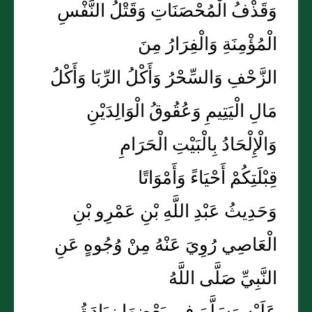
وَقَذْفُ الْمُحْصَنَاتِ وَقَتْلُ النَّفْسِ
الْمُؤْمِنَةِ وَالْفِرَارُ مِنَ
الزَّحْفِ وَالسِّحْرُ وَأَكْلُ الرِّبَا وَأَكْلُ
مَالِ الْيَتِيمِ وَعُقُوقُ الْوَالِدَيْنِ
وَالْإِلْحَادُ بِالْبَيْتِ الْحَرَامِ
قِبْلَتِكُمْ أَحْيَاءً وَأَمْوَاتًا
وَحَدِيثُ عَبْدِ اللَّهِ بْنِ عَمْرِو بْنِ
الْعَاصِي رُوِيَ عَنْهُ مِنْ وُجُوهٍ عَنِ
النَّبِيِّ صَلَّى اللَّهُ