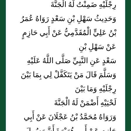
رِجْلَيْهِ ضَمِنْتُ لَهُ الْجَنَّةَ
وَحَدِيثُ سَهْلِ بْنِ سَعْدٍ رَوَاهُ عُمَرُ
بْنُ عَلِيٍّ الْمُقَدَّمِيُّ عَنْ أَبِي حَازِمٍ
عَنْ سَهْلِ بْنِ
سَعْدٍ عَنِ النَّبِيِّ صَلَّى اللَّهُ عَلَيْهِ
وَسَلَّمَ قَالَ مَنْ يَتَكَفَّلْ لِي بِمَا بَيْنَ
رِجْلَيْهِ وَمَا بَيْنَ
لَحْيَيْهِ أَضْمَنْ لَهُ الْجَنَّةَ
وَرَوَاهُ مُحَمَّدُ بْنُ عَجْلَانَ عَنْ أَبِي