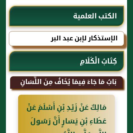
الكتب العلمية
الإستذكار لإبن عبد البر
كِتَابُ الْكَلَامِ
بَابُ مَا جَاءَ فِيمَا يُخَافُ مِنَ اللِّسَانِ
مَالِكٌ عَنْ زَيْدِ بْنِ أَسْلَمَ عَنْ
عَطَاءِ بْنِ يَسَارٍ أَنَّ رَسُولَ