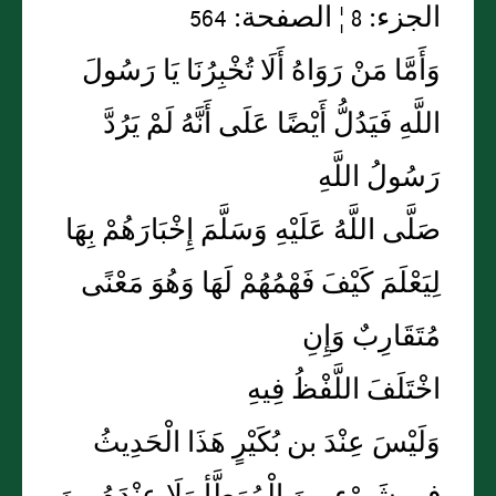
الجزء: 8 ¦ الصفحة: 564
وَأَمَّا مَنْ رَوَاهُ أَلَا تُخْبِرُنَا يَا رَسُولَ
اللَّهِ فَيَدُلُّ أَيْضًا عَلَى أَنَّهُ لَمْ يَرُدَّ
رَسُولُ اللَّهِ
صَلَّى اللَّهُ عَلَيْهِ وَسَلَّمَ إِخْبَارَهُمْ بِهَا
لِيَعْلَمَ كَيْفَ فَهْمُهُمْ لَهَا وَهُوَ مَعْنًى
مُتَقَارِبٌ وَإِنِ
اخْتَلَفَ اللَّفْظُ فِيهِ
وَلَيْسَ عِنْدَ بن بُكَيْرٍ هَذَا الْحَدِيثُ