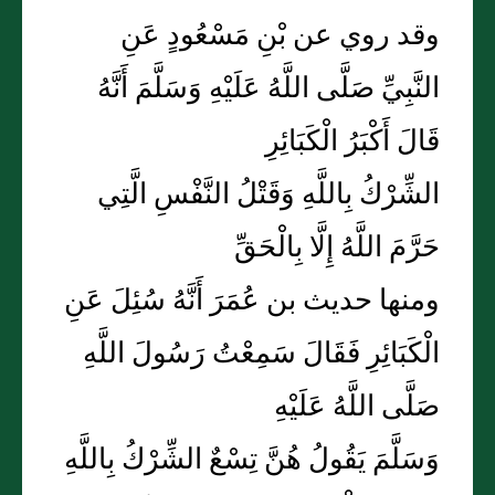
وقد روي عن بْنِ مَسْعُودٍ عَنِ
النَّبِيِّ صَلَّى اللَّهُ عَلَيْهِ وَسَلَّمَ أَنَّهُ
قَالَ أَكْبَرُ الْكَبَائِرِ
الشِّرْكُ بِاللَّهِ وَقَتْلُ النَّفْسِ الَّتِي
حَرَّمَ اللَّهُ إِلَّا بِالْحَقِّ
ومنها حديث بن عُمَرَ أَنَّهُ سُئِلَ عَنِ
الْكَبَائِرِ فَقَالَ سَمِعْتُ رَسُولَ اللَّهِ
صَلَّى اللَّهُ عَلَيْهِ
وَسَلَّمَ يَقُولُ هُنَّ تِسْعٌ الشِّرْكُ بِاللَّهِ