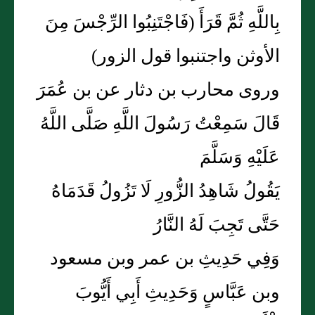
بِاللَّهِ ثُمَّ قَرَأَ (فَاجْتَنِبُوا الرِّجْسَ مِنَ
الأوثن واجتنبوا قول الزور)
وروى محارب بن دثار عن بن عُمَرَ
قَالَ سَمِعْتُ رَسُولَ اللَّهِ صَلَّى اللَّهُ
عَلَيْهِ وَسَلَّمَ
يَقُولُ شَاهِدُ الزُّورِ لَا تَزُولُ قَدَمَاهُ
حَتَّى تَجِبَ لَهُ النَّارُ
وَفِي حَدِيثِ بن عمر وبن مسعود
وبن عَبَّاسٍ وَحَدِيثِ أَبِي أَيُّوبَ