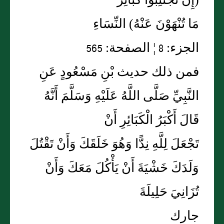
(إِنْ تَجْتَنِبُوا كَبَائِرَ
مَا تُنْهَوْنَ عَنْهُ) النِّسَاءِ
الجزء: 8 ¦ الصفحة: 565
فمن ذلك حديث بْنِ مَسْعُودٍ عَنِ
النَّبِيِّ صَلَّى اللَّهُ عَلَيْهِ وَسَلَّمَ أَنَّهُ
قَالَ أَكْبَرُ الْكَبَائِرِ أَنْ
تَجْعَلَ لِلَّهِ نِدًّا وَهُوَ خَلَقَكَ وَأَنْ تَقْتُلَ
وَلَدَكَ خَشْيَةَ أَنْ يَأْكُلَ مَعَكَ وَأَنْ
تُزَانِيَ حَلِيلَةَ
جارك