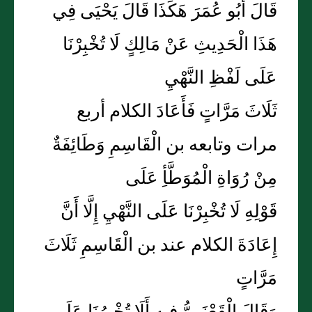
قَالَ أَبُو عُمَرَ هَكَذَا قَالَ يَحْيَى فِي
هَذَا الْحَدِيثِ عَنْ مَالِكٍ لَا تُخْبِرْنَا
عَلَى لَفْظِ النَّهْيِ
ثَلَاثَ مَرَّاتٍ فَأَعَادَ الكلام أربع
مرات وتابعه بن الْقَاسِمِ وَطَائِفَةٌ
مِنْ رُوَاةِ الْمُوَطَّأِ عَلَى
قَوْلِهِ لَا تُخْبِرْنَا عَلَى النَّهْيِ إِلَّا أَنَّ
إِعَادَةَ الكلام عند بن الْقَاسِمِ ثَلَاثَ
مَرَّاتٍ