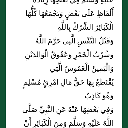
عَلَيْهِ وَسَلَّمَ فِي بَعْضِهَا زِيَادَةُ
أَلْفَاظٍ عَلَى بَعْضٍ وَيَجْمَعُهَا كُلُّهَا
الْكَبَائِرُ الشِّرْكُ بِاللَّهِ
وَقَتْلُ النَّفْسِ الَّتِي حَرَّمَ اللَّهُ
وَشُرْبُ الْخَمْرِ وَعُقُوقُ الْوَالِدَيْنِ
وَالْيَمِينُ الْغَمُوسُ الَّتِي
يُقْتَطَعُ بِهَا حَقُّ مَالِ امْرِئٍ مُسْلِمٍ
وَهُوَ كَاذِبٌ
وَفِي بَعْضِهَا عَنْهُ عَنِ النَّبِيِّ صَلَّى
اللَّهُ عَلَيْهِ وَسَلَّمَ وَمِنَ الْكَبَائِرِ أَنْ