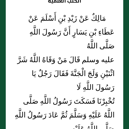
الكتب العلمية
مَالِكٌ عَنْ زَيْدِ بْنِ أَسْلَمَ عَنْ
عَطَاءِ بْنِ يَسَارٍ أَنَّ رَسُولَ اللَّهِ
صَلَّى اللَّهُ
عليه وسلم قَالَ مَنْ وَقَاهُ اللَّهُ شَرَّ
اثْنَيْنِ وَلَجَ الْجَنَّةَ فَقَالَ رَجُلٌ يَا
رَسُولَ اللَّهِ لَا
تُخْبِرْنَا فَسَكَتَ رَسُولُ اللَّهِ صَلَّى
اللَّهُ عَلَيْهِ وَسَلَّمَ ثُمَّ عَادَ رَسُولُ اللَّهِ