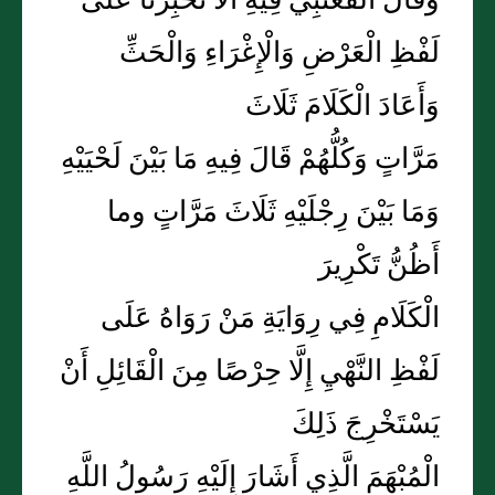
وَقَالَ الْقَعْنَبِيُّ فِيهِ أَلَا تُخْبِرُنَا عَلَى
لَفْظِ الْعَرْضِ وَالْإِغْرَاءِ وَالْحَثِّ
وَأَعَادَ الْكَلَامَ ثَلَاثَ
مَرَّاتٍ وَكُلُّهُمْ قَالَ فِيهِ مَا بَيْنَ لَحْيَيْهِ
وَمَا بَيْنَ رِجْلَيْهِ ثَلَاثَ مَرَّاتٍ وما
أَظُنُّ تَكْرِيرَ
الْكَلَامِ فِي رِوَايَةِ مَنْ رَوَاهُ عَلَى
لَفْظِ النَّهْيِ إِلَّا حِرْصًا مِنَ الْقَائِلِ أَنْ
يَسْتَخْرِجَ ذَلِكَ
الْمُبْهَمَ الَّذِي أَشَارَ إِلَيْهِ رَسُولُ اللَّهِ