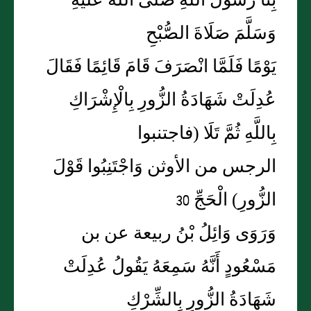
بِنَا رَسُولُ اللَّهِ صَلَّى اللَّهُ عَلَيْهِ
وَسَلَّمَ صَلَاةَ الصُّبْحِ
يَوْمًا فَلَمَّا انْصَرَفَ قَامَ قَائِمًا فَقَالَ
عُدِلَتْ شَهَادَةُ الزُّورِ بِالْإِشْرَاكِ
بِاللَّهِ ثُمَّ تَلَا (فاجتنبوا
الرجس من الأوثن وَاجْتَنِبُوا قَوْلَ
الزُّورِ) الْحَجِّ 30
وَرَوَى وَائِلُ بْنُ ربيعة عن بن
مَسْعُودٍ أَنَّهُ سَمِعَهُ يَقُولُ عُدِلَتْ
شَهَادَةُ الزُّورِ بِالشِّرْكِ