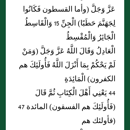
عَزَّ وَجَلَّ (وأما القسطون فَكَانُوا
لِجَهَنَّمَ حَطَبًا) الْجِنِّ 15 وَالْقَاسِطُ
الْجَائِرُ وَالْمُقْسِطُ
الْعَادِلُ وَقَالَ اللَّهُ عَزَّ وَجَلَّ (وَمَنْ
لَمْ يَحْكُمْ بِمَا أَنْزَلَ اللَّهُ فَأُولَئِكَ هم
الكفرون) الْمَائِدَةِ
44 يَعْنِي أَهْلَ الْكِتَابِ ثُمَّ قَالَ
(فَأُولَئِكَ هم الفسقون) المائدة 47
(فأولئك هم