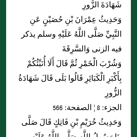
شَهَادَةَ الزُّورِ
وَحَدِيثُ عِمْرَانَ بْنِ حُصَيْنٍ عَنِ
النَّبِيِّ صَلَّى اللَّهُ عَلَيْهِ وسلم يذكر
فيه الزنى وَالسَّرِقَةَ
وَشُرْبَ الْخَمْرِ ثُمَّ قَالَ أَلَا أُنَبِّئُكُمْ
بِأَكْبَرِ الْكَبَائِرِ قَالُوا بَلَى قَالَ شَهَادَةُ
الزُّورِ
الجزء: 8 ¦ الصفحة: 566
وَحَدِيثُ خُرَيْمِ بْنِ فَاتِكٍ قَالَ صَلَّى