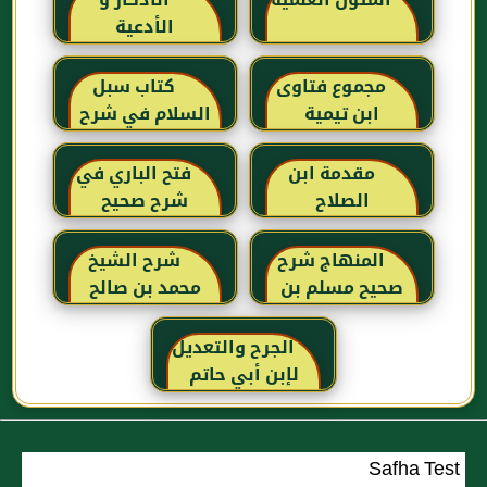
المتون العلمية
الأذكار و
الأدعية
مجموع فتاوى
كتاب سبل
ابن تيمية
السلام في شرح
بلوغ المرام للإمام
الصنعاني رحمه
مقدمة ابن
فتح الباري في
الله
الصلاح
شرح صحيح
البخاري للحافظ
ابن حجر
المنهاج شرح
شرح الشيخ
العسقلاني
صحيح مسلم بن
محمد بن صالح
الحجاج
العثيمين لكتاب
رياض الصالحين
الجرح والتعديل
للإمام النووي
لإبن أبي حاتم
رحمهم الله تعالى
Safha Test