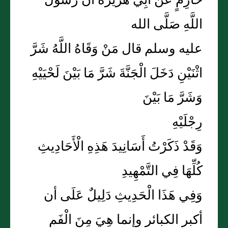
حَازِمٍ عَنْ أَبِي هُرَيْرَةَ أَنَّ رَسُولَ
اللَّهِ صَلَّى الله
عليه وسلم قال مَنْ وَقَاهُ اللَّهُ شَرَّ
اثْنَيْنِ دَخَلَ الْجَنَّةَ شَرَّ مَا بَيْنَ لَحْيَيْهِ
وَشَرَّ مَا بَيْنَ
رِجْلَيْهِ
وَقَدْ ذَكَرْتُ أَسَانِيدَ هَذِهِ الْأَحَادِيثِ
كُلِّهَا فِي التَّمْهِيدِ
وَفِي هَذَا الْحَدِيثِ دَلِيلٌ عَلَى أن
أكبر الكبائر وإنما هِيَ مِنَ الْفَمِ