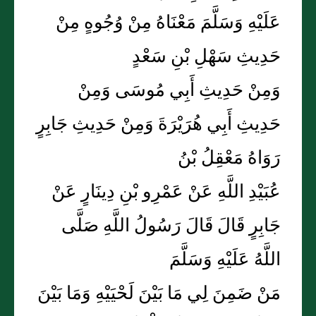
عَلَيْهِ وَسَلَّمَ مَعْنَاهُ مِنْ وُجُوهٍ مِنْ
حَدِيثِ سَهْلِ بْنِ سَعْدٍ
وَمِنْ حَدِيثِ أَبِي مُوسَى وَمِنْ
حَدِيثِ أَبِي هُرَيْرَةَ وَمِنْ حَدِيثِ جَابِرٍ
رَوَاهُ مَعْقِلُ بْنُ
عُبَيْدِ اللَّهِ عَنْ عَمْرِو بْنِ دِينَارٍ عَنْ
جَابِرٍ قَالَ قَالَ رَسُولُ اللَّهِ صَلَّى
اللَّهُ عَلَيْهِ وَسَلَّمَ
مَنْ ضَمِنَ لِي مَا بَيْنَ لَحْيَيْهِ وَمَا بَيْنَ