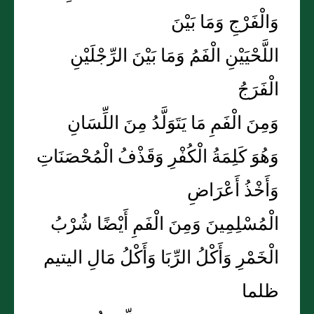
وَالْفَرْجِ وَمَا بَيْنَ
اللَّحْيَيْنِ الْفَمُ وَمَا بَيْنَ الرِّجْلَيْنِ
الْفَرَجُ
وَمِنَ الْفَمِ مَا يَتَوَلَّدُ مِنَ اللِّسَانِ
وَهُوَ كَلِمَةُ الْكُفْرِ وَقَذْفُ الْمُحْصَنَاتِ
وَأَخْذُ أَعْرَاضِ
الْمُسْلِمِينَ وَمِنَ الْفَمِ أَيْضًا شُرْبُ
الْخَمْرِ وَأَكْلُ الرِّبَا وَأَكْلُ مَالِ اليتيم
ظلما