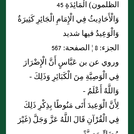
الظلمون) الْمَائِدَةِ 45
وَالْأَحَادِيثُ فِي الْإِمَامِ الْجَائِرِ كَثِيرَةٌ
وَالْوَعِيدُ فيها شديد
الجزء: 8 ¦ الصفحة: 567
وروي عن بن عَبَّاسٍ أَنَّ الْإِضْرَارَ
فِي الْوَصِيَّةِ مِنَ الْكَبَائِرِ وَذَلِكَ -
وَاللَّهُ أَعْلَمُ -
لِأَنَّ الْوَعِيدَ أَتَى مَنُوطًا بِذِكْرِ ذَلِكَ
فِي الْقُرْآنِ قَالَ اللَّهُ عَزَّ وَجَلَّ (غَيْرَ