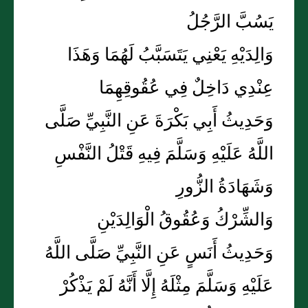
يَسُبَّ الرَّجُلُ
وَالِدَيْهِ يَعْنِي يَتَسَبَّبُ لَهُمَا وَهَذَا
عِنْدِي دَاخِلٌ فِي عُقُوقِهِمَا
وَحَدِيثُ أَبِي بَكْرَةَ عَنِ النَّبِيِّ صَلَّى
اللَّهُ عَلَيْهِ وَسَلَّمَ فِيهِ قَتْلُ النَّفْسِ
وَشَهَادَةُ الزُّورِ
وَالشِّرْكُ وَعُقُوقُ الْوَالِدَيْنِ
وَحَدِيثُ أَنَسٍ عَنِ النَّبِيِّ صَلَّى اللَّهُ
عَلَيْهِ وَسَلَّمَ مِثْلَهُ إِلَّا أَنَّهُ لَمْ يَذْكُرْ