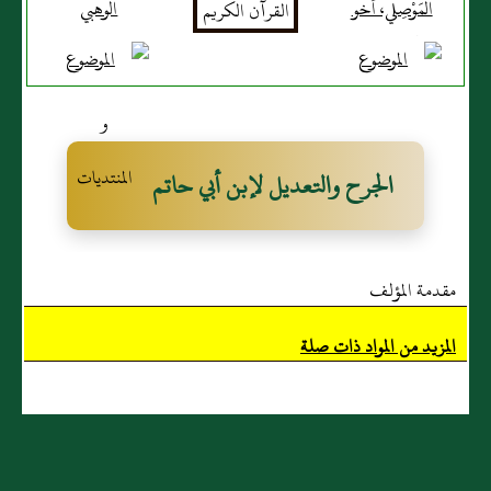
المَوْصِلي، أَخو
الوهبي
علي بن حرب
المَوْصِلي، كان
سكن الثغر
الجرح والتعديل لإبن أبي حاتم
مقدمة المؤلف
المزيد من المواد ذات صلة