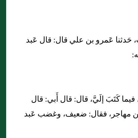
ب، حَدثنا عَمرو بن علي قال: قال عَبد
ه:
فيما كَتَبَ إلَيَّ، قال: قال أَبي: قال
يم بن مهاجر، فقال: ضعيف، وغضب عَبد