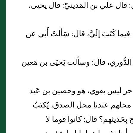
ال: قال علي بن المَدينيّ: قال يحيى،
 فيما كَتَبَ إلَيَّ، قال: سَألتُ أَبي عن
لدُّوري، قال: وسألت يَحيَى بن مَعين
 مهاجر ليس بقوي، هو وحصين بن عَبد
حلهم عندنا محل الصدق، يُكتَبُ
َج بِحَديثهم؟ قال: كانوا قوما لا