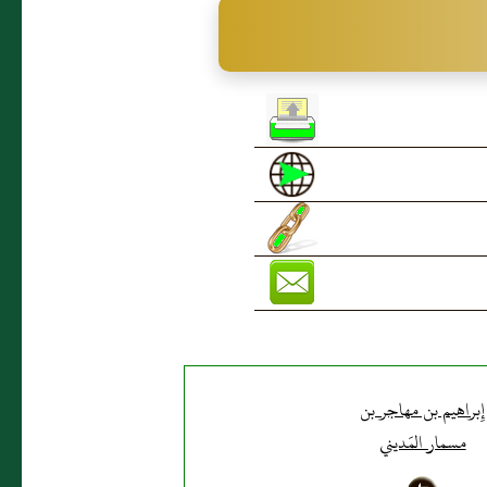
إِبراهيم بن مهاجر بن
مسمار المَديني