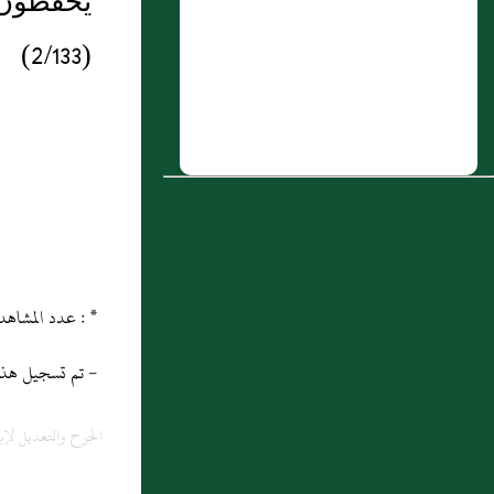
يحفظون، 
رَسُولَ اللَّهِ صَلَّى اللَّهُ عَلَيْهِ وَسَلَّمَ قَالَ
(2/133)
وَيُهِلُّ أَهْلُ الْيَمَنِ مِنْ يَلَمْلَمَ فَمُرْسَلُ الصَّاحِبِ
عَنِ الصَّاحِبِ هُوَ عِنْدَهُمْ (...)
5 : فصل في هديه صلى الله عليه و سلم في
رمضان
6 : سَعيد بن حيان بن تيم الرباب أَخو بَني
عَدي والد أبي حيان التيمي، كُوفيٌّ
7 : مالك
* : عدد المشاهدات و التنزيل منذ 21 ماي 2013
8 : إِسحاق بن المحتفز
- تم تسجيل هذه المادة
9 : سكن الأعرابي
الجرح والتعديل لإب
10 : ( باب فضل المساجد الثلاثة )