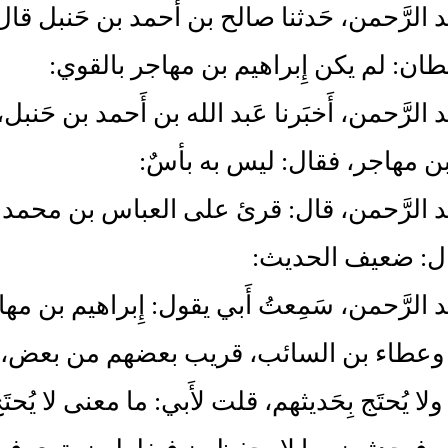
بد الرَّحمن، حَدثنا صالح بن أَحمد بن حَنبل ق
قطان: لم يكن إِبراهيم بن مهاجر بالقوي:
د الرَّحمن، أَخبَرنا عَبد الله بن أَحمد بن حَنبل،
 بن مهاجر، فقال: ليس به بأسٌ:
َبد الرَّحمن، قال: قرئ على العباس بن محمد ا
ال: ضعيف الحديث:
َبد الرَّحمن، سَمِعتُ أَبي يقول: إِبراهيم بن
 وعطاء بن السائب، قريب بعضهم من بعض، م
ولا يُحتَج بِحَديثهم، قلت لأَبي: ما معنى لا يُحت