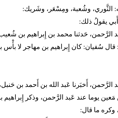
ه: الثَّوري، وشُعبة، ومِسْعَر، وشَريك:
َبي يقولُ ذلك:
بد الرَّحمن، حَدثنا محمد بن إِبراهيم بن شُعي
 قال سُفيان: كان إِبراهيم بن مهاجر لا بأْس ب
د الرَّحمن، أَخبَرنا عَبد الله بن أَحمد بن حَنبل، 
ن مَعين يوما عند عَبد الرَّحمن، وذكر إِبراه
 وكره ما قال: