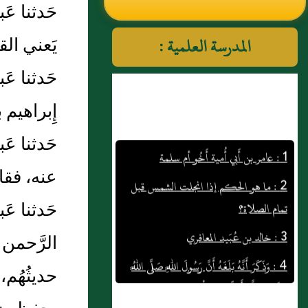
حَدثنا عَ
النووي رحمهم الله تعالى
يَعني ال
المدرسة العلمية :
حَدثنا عَب
إِبراهيم
1 : عامر بن أَبي أُمية أَخُو أم سلمة
حَدثنا ع
2 : ما هو الحكم إذا انجلت الشمس قبل
عنه، فق
تمام الصلاة؟
حَدثنا ع
3 : خالد بن عُبَيد المعافري
4 : وَذَكَرَ أَنَّهُ بَلَغَهُ أَنَّ رَسُولَ اللَّهِ صَلَّى اللَّهُ
الرَّحمن
عَلَيْهِ وَسَلَّمَ أَهَلَّ مِنَ الْجِعِرَّانَةِ
حديثُهُم، 
بِعُمْرَةٍ
قال أبو عمر أما قول بن عُمَرَ بَلَغَنِي أَنَّ