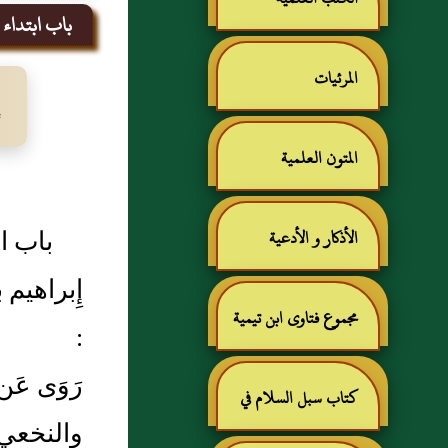
باب ابتداء ا
المرئيات
المتون العلمية
باب ا
الأذكار و الأدعية
إِبراهيم 
مجموع فتاوى ابن تيمية
:
رَوَى عَ
كتاب سبل السلام في
والنخعي