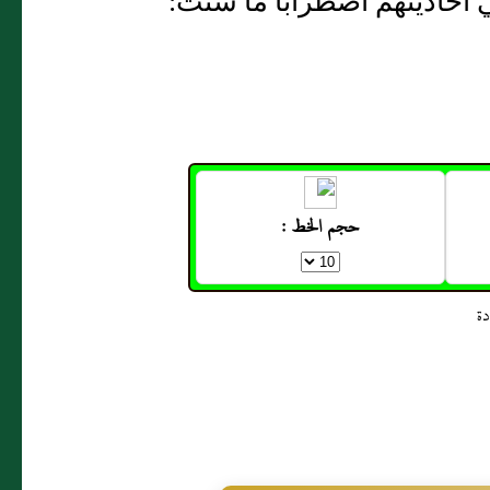
أحاديثهم اضطرابا ما شئت:
حجم الخط :