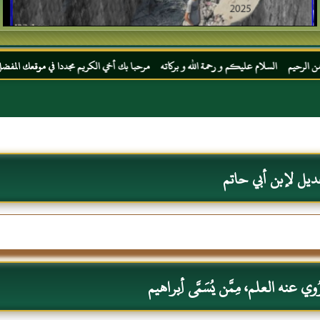
يكم و رحمة الله و بركاته مرحبا بك أخي الكريم مجددا في موقعك المفضل المحجة البيضاء موقع
ديل لإبن أبي حاتم
 عنه العلم، مِمَّن يُسَمَّى أِبراهيم