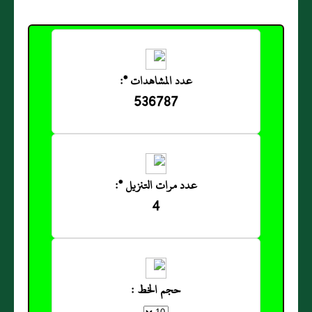
عدد المشاهدات *:
536787
عدد مرات التنزيل *:
4
حجم الخط :