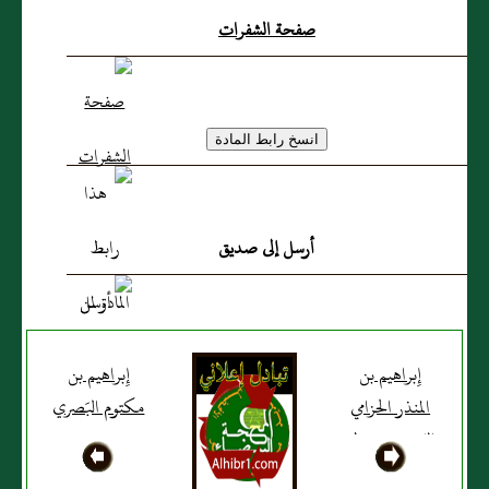
صفحة الشفرات
أرسل إلى صديق
إِبراهيم بن
إِبراهيم بن
المنذر الحزامي
مكتوم البَصري
المَديني من ولد
خالد بن حزام