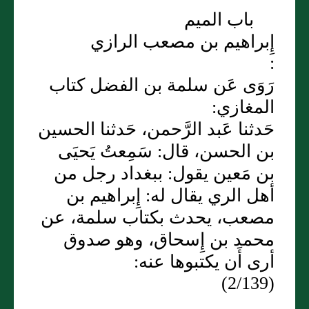
باب الميم
إِبراهيم بن مصعب الرازي
:
رَوَى عَن سلمة بن الفضل كتاب
المغازي:
حَدثنا عَبد الرَّحمن، حَدثنا الحسين
بن الحسن، قال: سَمِعتُ يَحيَى
بن مَعين يقول: ببغداد رجل من
أهل الري يقال له: إِبراهيم بن
مصعب، يحدث بكتاب سلمة، عن
محمد بن إِسحاق، وهو صدوق
أرى أَن يكتبوها عنه:
(2/139)