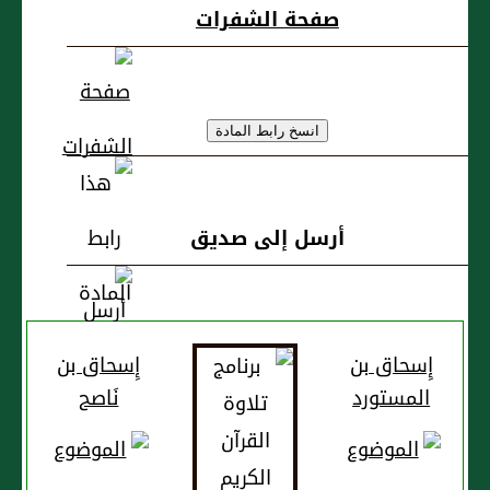
صفحة الشفرات
أرسل إلى صديق
إِسحاق بن
إِسحاق بن
المستورد
نَاصح