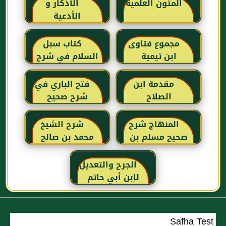
المتون العلمية
الأذكار و
الأدعية
مجموع فتاوى
كتاب سبل
ابن تيمية
السلام في شرح
بلوغ المرام للإمام
الصنعاني رحمه
مقدمة ابن
فتح الباري في
الله
الصلاح
شرح صحيح
البخاري للحافظ
ابن حجر
المنهاج شرح
شرح الشيخ
العسقلاني
صحيح مسلم بن
محمد بن صالح
الحجاج
العثيمين لكتاب
رياض الصالحين
الجرح والتعديل
للإمام النووي
لإبن أبي حاتم
رحمهم الله تعالى
Safha Test