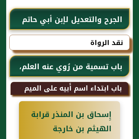
الجرح والتعديل لإبن أبي حاتم
نقد الرواة
باب تسمية من رُوي عنه العلم،
مِمَّن يُسَمَّى إِسحاق
باب ابتداء اسم أَبيه على الميم
إِسحاق بن المنذر قرابة
الهيثم بن خارجة