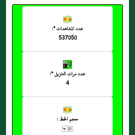
عدد المشاهدات *:
537050
عدد مرات التنزيل *:
4
حجم الخط :