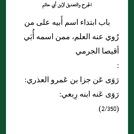
الجرح والتعديل لإبن أبي حاتم
باب ابتداء اسم أَبيه على من
رُوي عنه العلم، ممن اسمه أُبَي
أقيصا الجرمي
:
رَوَى عَن جزا بن عَمرو العذري:
رَوَى عَنه ابنه رِبعي:
(2/350)